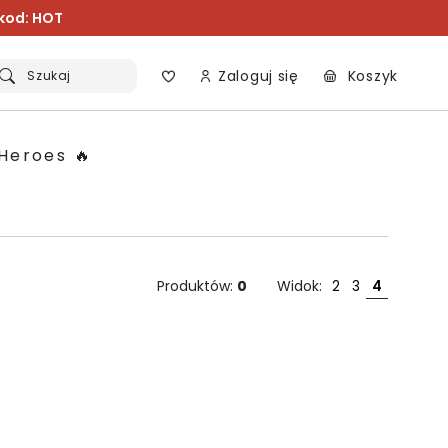
 kod: HOT
Zaloguj się
Koszyk
Szukaj
Heroes 🔥
Produktów:
0
Widok:
2
3
4