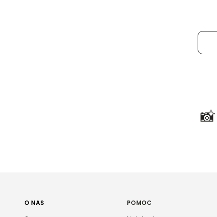

O NAS
POMOC