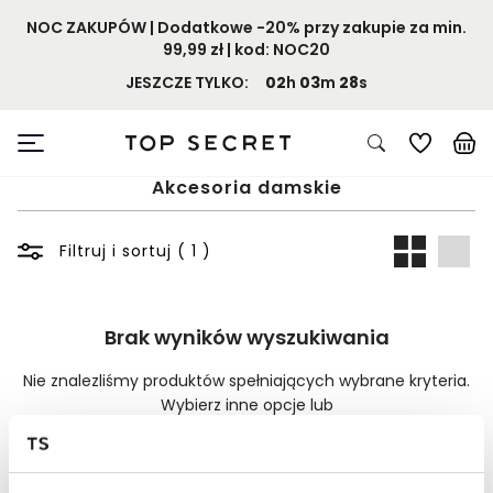
NOC ZAKUPÓW | Dodatkowe -20% przy zakupie za min.
99,99 zł | kod: NOC20
JESZCZE TYLKO:
02
h
03
m
28
s
Akcesoria damskie
Filtruj i sortuj ( 1 )
Brak wyników wyszukiwania
Nie znalezliśmy produktów spełniających wybrane kryteria.
Wybierz inne opcje lub
Wyczyść filtry