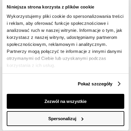
Niniejsza strona korzysta z plików cookie
Wykorzystujemy pliki cookie do spersonalizowania treści
i reklam, aby oferować funkcje społecznościowe i
analizować ruch w naszej witrynie. Informacje o tym, jak
📸 OZNACZAJ NAS NA ZDJĘCIACH
korzystasz z naszej witryny, udostępniamy partnerom
#topsecretfashion
społecznościowym, reklamowym i analitycznym.
Partnerzy mogą połączyć te informacje z innymi danymi
otrzymanymi od Ciebie lub uzyskanymi podczas
korzystania z ich usług.
Pokaż szczegóły
Zezwól na wszystkie
42 617 71 11
bok@topsecret.pl
Spersonalizuj
Znajdź nas