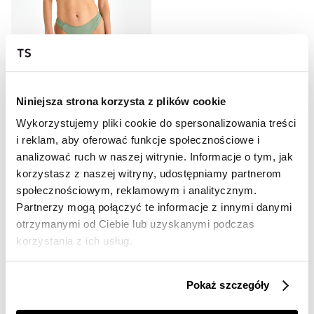
OUTLET
HOT
Kostium kąpielowy dół
Niniejsza strona korzysta z plików cookie
9,99 zł
Wykorzystujemy pliki cookie do spersonalizowania treści
Cena regularna
59,99 zł
Najniższa cena z 30 dni przed
i reklam, aby oferować funkcje społecznościowe i
obniżką
14,99 zł
analizować ruch w naszej witrynie. Informacje o tym, jak
korzystasz z naszej witryny, udostępniamy partnerom
społecznościowym, reklamowym i analitycznym.
Partnerzy mogą połączyć te informacje z innymi danymi
otrzymanymi od Ciebie lub uzyskanymi podczas
korzystania z ich usług.
📸 OZNACZAJ NAS NA ZDJĘCIACH
#topsecretfashion
Pokaż szczegóły