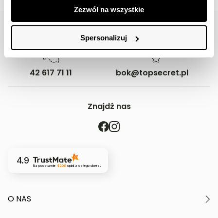
Zezwól na wszystkie
Spersonalizuj
42 617 71 11
bok@topsecret.pl
Znajdź nas
4.9
Na podstawie
4208
opinii
z całego okresu
O NAS
O marce