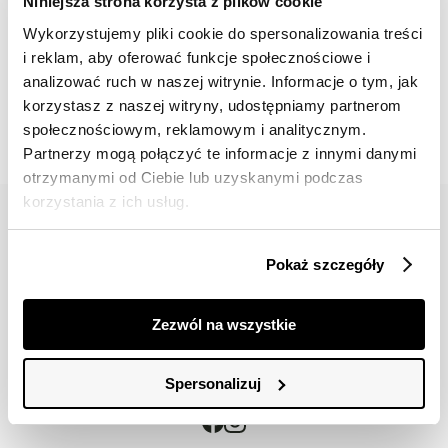
Niniejsza strona korzysta z plików cookie
Wykorzystujemy pliki cookie do spersonalizowania treści
i reklam, aby oferować funkcje społecznościowe i
📸 OZNACZAJ NAS NA ZDJĘCIACH
analizować ruch w naszej witrynie. Informacje o tym, jak
#topsecretfashion
korzystasz z naszej witryny, udostępniamy partnerom
społecznościowym, reklamowym i analitycznym.
Partnerzy mogą połączyć te informacje z innymi danymi
otrzymanymi od Ciebie lub uzyskanymi podczas
korzystania z ich usług.
Pokaż szczegóły
42 617 71 11
bok@topsecret.pl
Zezwól na wszystkie
Znajdź nas
Spersonalizuj