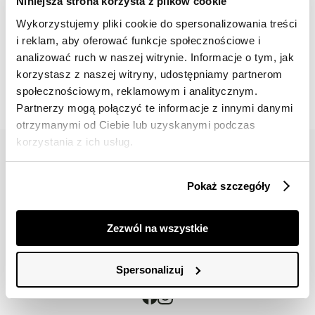
Niniejsza strona korzysta z plików cookie
Wykorzystujemy pliki cookie do spersonalizowania treści
i reklam, aby oferować funkcje społecznościowe i
📸 OZNACZAJ NAS NA ZDJĘCIACH
analizować ruch w naszej witrynie. Informacje o tym, jak
#topsecretfashion
korzystasz z naszej witryny, udostępniamy partnerom
społecznościowym, reklamowym i analitycznym.
Partnerzy mogą połączyć te informacje z innymi danymi
otrzymanymi od Ciebie lub uzyskanymi podczas
korzystania z ich usług.
Pokaż szczegóły
42 617 71 11
bok@topsecret.pl
Zezwól na wszystkie
Znajdź nas
Spersonalizuj