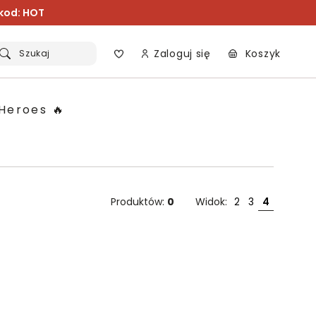
 kod: HOT
Zaloguj się
Koszyk
Szukaj
Heroes 🔥
Produktów:
0
Widok:
2
3
4