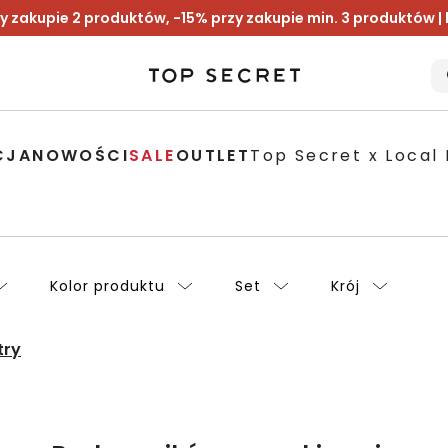
y zakupie 2 produktów, -15% przy zakupie min. 3 produktów |
CJA
NOWOŚCI
SALE
OUTLET
Top Secret x Local 
Kolor produktu
Set
Krój
try