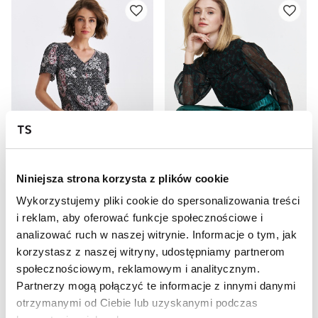
SALE
SALE
NOC20
NOC20
Niniejsza strona korzysta z plików cookie
Wzorzysta bluzka z wiązaniem w pasie
Elegancka bluzka z prześwitującymi rękawami
Wykorzystujemy pliki cookie do spersonalizowania treści
39,99 zł
29,99 zł
i reklam, aby oferować funkcje społecznościowe i
Cena regularna
69,99 zł
Cena regularna
79,99 zł
Najniższa cena z 30 dni przed
Najniższa cena z 30 dni przed
analizować ruch w naszej witrynie. Informacje o tym, jak
obniżką
69,99 zł
obniżką
49,99 zł
korzystasz z naszej witryny, udostępniamy partnerom
społecznościowym, reklamowym i analitycznym.
Partnerzy mogą połączyć te informacje z innymi danymi
otrzymanymi od Ciebie lub uzyskanymi podczas