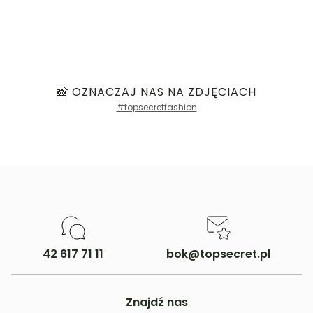
📸 OZNACZAJ NAS NA ZDJĘCIACH
#topsecretfashion
42 617 71 11
bok@topsecret.pl
Znajdź nas