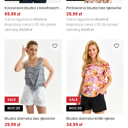
Koszulowa bluzka z kwiatowym nadrukiem
Printowana bluzka bez rękawów
69,99 zł
29,99 zł
Cena regularna
99,99 zł
Cena regularna
89,99 zł
Najniższa cena z 30 dni przed
Najniższa cena z 30 dni przed
obniżką
99,99 zł
obniżką
39,99 zł
SALE
SALE
NOC20
NOC20
Bluzka damska bez rękawów
Bluzka damska krótki rękaw
29,99 zł
34,99 zł