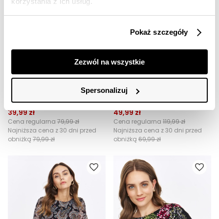
korzystania z ich usług.
Pokaż szczegóły
Zezwól na wszystkie
SALE
SALE
NOC20
NOC20
Spersonalizuj
Bluzka w kwiaty z bufiastym rękawem
Koszulowa bluzka w kwiaty
39,99 zł
49,99 zł
Cena regularna
79,99 zł
Cena regularna
119,99 zł
Najniższa cena z 30 dni przed
Najniższa cena z 30 dni przed
obniżką
79,99 zł
obniżką
69,99 zł