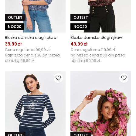
OUTLET
OUTLET
NOC20
NOC20
Bluzka damska długi rękaw
Bluzka damska długi rękaw
39,99 zł
49,99 zł
Cena regularna
99,99 zł
Cena regularna
119,99 zł
Najniższa cena z 30 dni przed
Najniższa cena z 30 dni przed
obniżką
59,99 zł
obniżką
59,99 zł
OUTLET
OUTLET