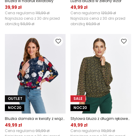
Bluzka w nadruk kwiatowy
Luźna bluzka w zielony wzór
39,99 zł
49,99 zł
Cena regularna
119,99 zł
Cena regularna
129,99 zł
Najniższa cena z 30 dni przed
Najniższa cena z 30 dni przed
obniżką
59,99 zł
obniżką
69,99 zł
OUTLET
SALE
NOC20
NOC20
Bluzka damska w kwiaty z wiązaniem na dole
Stylowa bluza z długim rękawem
49,99 zł
49,99 zł
Cena regularna
99,99 zł
Cena regularna
119,99 zł