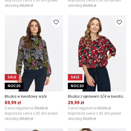
Najniższa cena z 30 dni przed
Najniższa cena z 30 dni przed
obniżką
69,99 zł
obniżką
69,99 zł
SALE
SALE
NOC20
NOC20
Bluzka w kwiatowy wzór
Bluzka z rękawem 3/4 w kwiatowy wzór
69,99 zł
29,99 zł
Cena regularna
119,99 zł
Cena regularna
59,99 zł
Najniższa cena z 30 dni przed
Najniższa cena z 30 dni przed
obniżką
89,99 zł
obniżką
39,99 zł