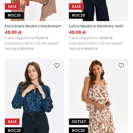
SALE
SALE
NOC20
NOC20
Koszulowa bluzka z kwiatowym nadrukiem
Luźna bluzka w kwiatowy wzór
49,99 zł
49,99 zł
Cena regularna
79,99 zł
Cena regularna
99,99 zł
Najniższa cena z 30 dni przed
Najniższa cena z 30 dni przed
obniżką
59,99 zł
obniżką
69,99 zł
SALE
OUTLET
NOC20
NOC20