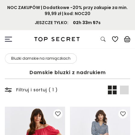
NOC ZAKUPÓW | Dodatkowe -20% przy zakupie za min.
99,99 zł | kod: NOC20
JESZCZE TYLKO:
02
h
33
m
57
s
Bluzki damskie na ramiączkach
Damskie bluzki z nadrukiem
Filtruj i sortuj ( 1 )