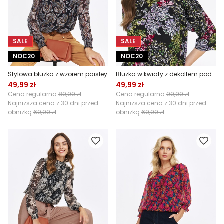
SALE
SALE
NOC20
NOC20
Stylowa bluzka z wzorem paisley
Bluzka w kwiaty z dekoltem pod szyję
49,99 zł
49,99 zł
Cena regularna
89,99 zł
Cena regularna
99,99 zł
Najniższa cena z 30 dni przed
Najniższa cena z 30 dni przed
obniżką
69,99 zł
obniżką
69,99 zł