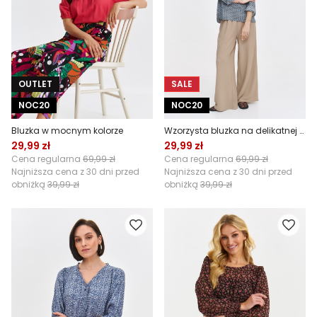
OUTLET
SALE
NOC20
NOC20
Bluzka w mocnym kolorze
Wzorzysta bluzka na delikatnej stójce
29,99 zł
29,99 zł
Cena regularna
69,99 zł
Cena regularna
69,99 zł
Najniższa cena z 30 dni przed
Najniższa cena z 30 dni przed
obniżką
39,99 zł
obniżką
39,99 zł