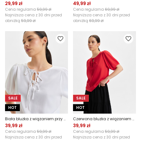
29,99 zł
49,99 zł
Cena regularna
59,99 zł
Cena regularna
69,99 zł
Najniższa cena z 30 dni przed
Najniższa cena z 30 dni przed
obniżką
59,99 zł
obniżką
69,99 zł
SALE
SALE
HOT
HOT
Biała bluzka z wiązaniem przy dekolcie
Czerwona bluzka z wiązaniem przy dekolcie
39,99 zł
39,99 zł
Cena regularna
59,99 zł
Cena regularna
59,99 zł
Najniższa cena z 30 dni przed
Najniższa cena z 30 dni przed