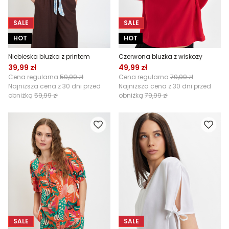
SALE
SALE
HOT
HOT
Niebieska bluzka z printem
Czerwona bluzka z wiskozy
39,99 zł
49,99 zł
Cena regularna
59,99 zł
Cena regularna
79,99 zł
Najniższa cena z 30 dni przed
Najniższa cena z 30 dni przed
obniżką
59,99 zł
obniżką
79,99 zł
SALE
SALE