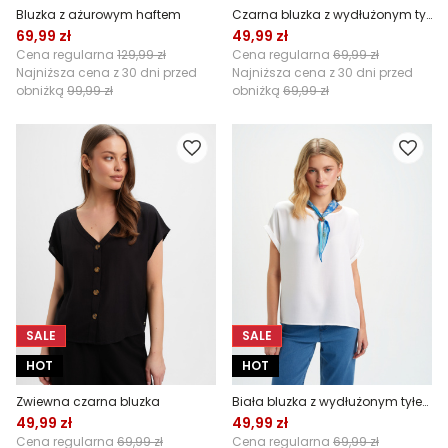
Bluzka z ażurowym haftem
Czarna bluzka z wydłużonym tyłem
69,99 zł
49,99 zł
Cena regularna
129,99 zł
Cena regularna
69,99 zł
Najniższa cena z 30 dni przed
Najniższa cena z 30 dni przed
obniżką
99,99 zł
obniżką
69,99 zł
SALE
SALE
HOT
HOT
Zwiewna czarna bluzka
Biała bluzka z wydłużonym tyłem
49,99 zł
49,99 zł
Cena regularna
69,99 zł
Cena regularna
69,99 zł