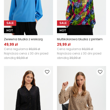
SALE
SALE
HOT
HOT
Zwiewna bluzka z wiskozą
Multikolorowa bluzka z printem
49,99 zł
29,99 zł
Cena regularna
89,99 zł
Cena regularna
69,99 zł
Najniższa cena z 30 dni przed
Najniższa cena z 30 dni przed
obniżką
69,99 zł
obniżką
39,99 zł