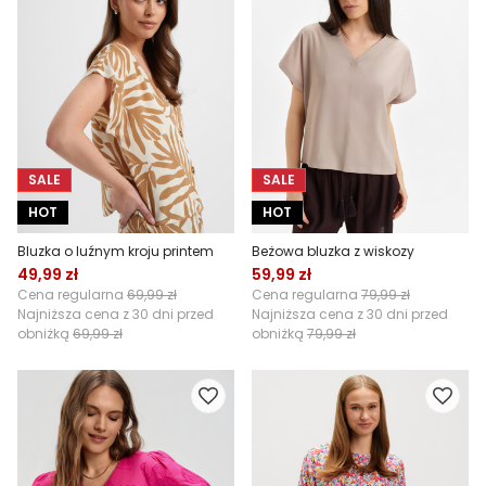
SALE
SALE
HOT
HOT
Bluzka o luźnym kroju printem
Beżowa bluzka z wiskozy
49,99 zł
59,99 zł
Cena regularna
69,99 zł
Cena regularna
79,99 zł
Najniższa cena z 30 dni przed
Najniższa cena z 30 dni przed
obniżką
69,99 zł
obniżką
79,99 zł