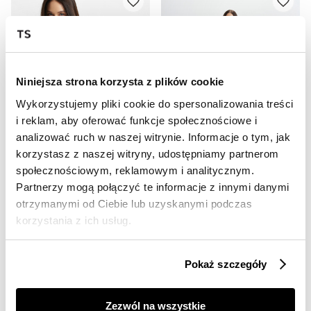
Niniejsza strona korzysta z plików cookie
Wykorzystujemy pliki cookie do spersonalizowania treści
i reklam, aby oferować funkcje społecznościowe i
SALE
SALE
analizować ruch w naszej witrynie. Informacje o tym, jak
HOT
HOT
korzystasz z naszej witryny, udostępniamy partnerom
społecznościowym, reklamowym i analitycznym.
Beżowa bluzka z dekoltem v-neck
Niebieska bluzka z bufiastymi rękawkami
Partnerzy mogą połączyć te informacje z innymi danymi
59,99 zł
49,99 zł
otrzymanymi od Ciebie lub uzyskanymi podczas
Cena regularna
79,99 zł
Cena regularna
69,99 zł
Najniższa cena z 30 dni przed
Najniższa cena z 30 dni przed
korzystania z ich usług.
obniżką
79,99 zł
obniżką
69,99 zł
Pokaż szczegóły
Zezwól na wszystkie