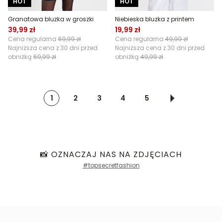
HOT
HOT
Granatowa bluzka w groszki
Niebieska bluzka z printem
39,99 zł
19,99 zł
Cena regularna
69,99 zł
Cena regularna
49,99 zł
Najniższa cena z 30 dni przed
Najniższa cena z 30 dni przed
obniżką
69,99 zł
obniżką
49,99 zł
1
2
3
4
5
📸 OZNACZAJ NAS NA ZDJĘCIACH
#topsecretfashion