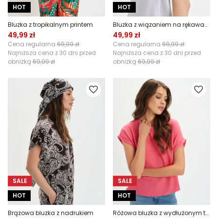
HOT
HOT
Bluzka z tropikalnym printem
Bluzka z wiązaniem na rękawach
49,99 zł
49,99 zł
Cena regularna
69,99 zł
Cena regularna
69,99 zł
Najniższa cena z 30 dni przed
Najniższa cena z 30 dni przed
obniżką
69,99 zł
obniżką
69,99 zł
SALE
SALE
HOT
HOT
Brązowa bluzka z nadrukiem
Różowa bluzka z wydłużonym tyłem