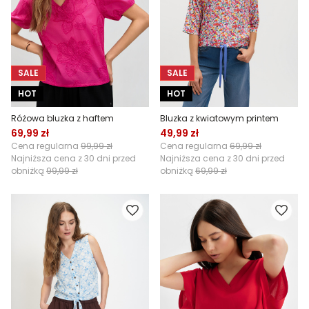
SALE
SALE
HOT
HOT
Różowa bluzka z haftem
Bluzka z kwiatowym printem
69,99 zł
49,99 zł
Cena regularna
99,99 zł
Cena regularna
69,99 zł
Najniższa cena z 30 dni przed
Najniższa cena z 30 dni przed
obniżką
99,99 zł
obniżką
69,99 zł