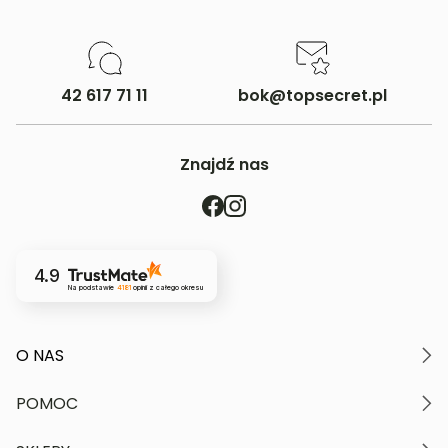
42 617 71 11
bok@topsecret.pl
Znajdź nas
4.9
Na podstawie
4181
opinii
z całego okresu
O NAS
O marce
POMOC
Nasze wartości
Polityka prywatności
Moje konto