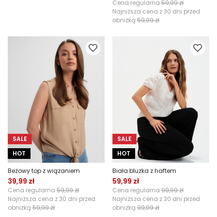
Cena regularna
59,99 zł
Najniższa cena z 30 dni przed
obniżką
59,99 zł
SALE
SALE
HOT
HOT
Beżowy top z wiązaniem
Biała bluzka z haftem
39,99 zł
59,99 zł
Cena regularna
59,99 zł
Cena regularna
99,99 zł
Najniższa cena z 30 dni przed
Najniższa cena z 30 dni przed
obniżką
59,99 zł
obniżką
99,99 zł