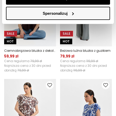
Spersonalizuj
SALE
SALE
HOT
HOT
Ciemnobrązowa bluzka z dekoltem v-neck
Beżowa luźna bluzka z guzikiem
59,99 zł
79,99 zł
Cena regularna
79,99 zł
Cena regularna
119,99 zł
Najniższa cena z 30 dni przed
Najniższa cena z 30 dni przed
obniżką
79,99 zł
obniżką
119,99 zł