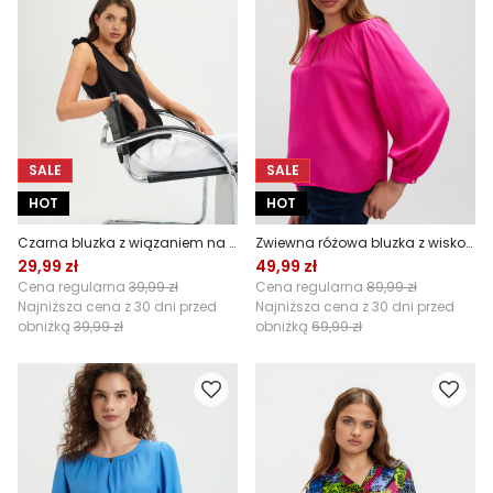
SALE
SALE
HOT
HOT
Czarna bluzka z wiązaniem na ramionach
Zwiewna różowa bluzka z wiskozą
29,99 zł
49,99 zł
Cena regularna
39,99 zł
Cena regularna
89,99 zł
Najniższa cena z 30 dni przed
Najniższa cena z 30 dni przed
obniżką
39,99 zł
obniżką
69,99 zł