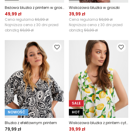
Beżowa bluzka z printem w groszki
Wiskozowa bluzka w groszki
49,99 zł
39,99 zł
Cena regularna
69,99 zł
Cena regularna
59,99 zł
Najniższa cena z 30 dni przed
Najniższa cena z 30 dni przed
obniżką
69,99 zł
obniżką
59,99 zł
SALE
NOWOŚĆ
HOT
Bluzka z efektownym printem
Wiskozowa bluzka z printem cytryn
79,99 zł
39,99 zł