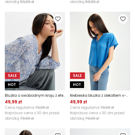
obniżką
59,99 zł
obniżką
59,99 zł
SALE
SALE
HOT
HOT
Bluzka o swobodnym kroju z efektownym printem
Niebieska bluzka z dekoltem v-neck
49,99 zł
49,99 zł
Cena regularna
79,99 zł
Cena regularna
79,99 zł
Najniższa cena z 30 dni przed
Najniższa cena z 30 dni przed
obniżką
79,99 zł
obniżką
79,99 zł