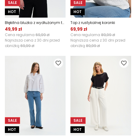
SALE
SALE
HOT
HOT
Błękitna bluzka z wydłużonym tyłem
Top z rustykalnej koronki
49,99 zł
69,99 zł
Cena regularna
69,99 zł
Cena regularna
89,99 zł
Najniższa cena z 30 dni przed
Najniższa cena z 30 dni przed
obniżką
69,99 zł
obniżką
89,99 zł
SALE
SALE
HOT
HOT