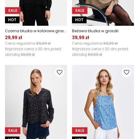
SALE
SALE
HOT
HOT
Czarna bluzka w kolorowe groszki
Beżowa bluzka w groszki
29,99 zł
39,99 zł
Cena regularna
69,99 zł
Cena regularna
69,99 zł
Najniższa cena z 30 dni przed
Najniższa cena z 30 dni przed
obniżką
39,99 zł
obniżką
69,99 zł
SALE
SALE