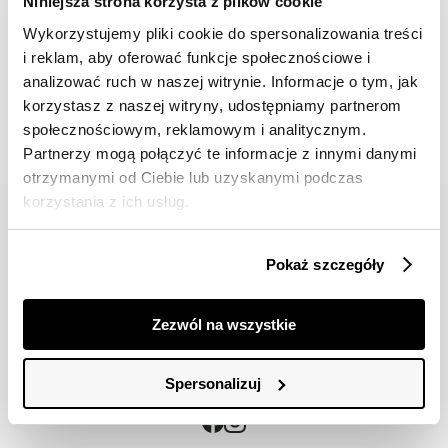
Niniejsza strona korzysta z plików cookie
Wykorzystujemy pliki cookie do spersonalizowania treści
i reklam, aby oferować funkcje społecznościowe i
📸 OZNACZAJ NAS NA ZDJĘCIACH
analizować ruch w naszej witrynie. Informacje o tym, jak
#topsecretfashion
korzystasz z naszej witryny, udostępniamy partnerom
społecznościowym, reklamowym i analitycznym.
Partnerzy mogą połączyć te informacje z innymi danymi
otrzymanymi od Ciebie lub uzyskanymi podczas
korzystania z ich usług.
Pokaż szczegóły
42 617 71 11
bok@topsecret.pl
Zezwól na wszystkie
Znajdź nas
Spersonalizuj