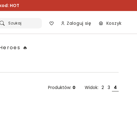
 kod: HOT
Zaloguj się
Koszyk
Szukaj
Heroes 🔥
Produktów:
0
Widok:
2
3
4