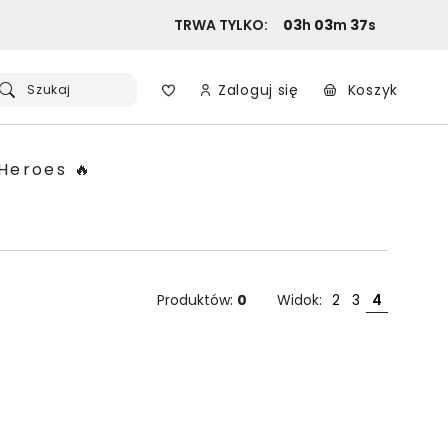
TRWA TYLKO:
03
h
03
m
36
s
Zaloguj się
Koszyk
Szukaj
Heroes 🔥
Produktów:
0
Widok:
2
3
4