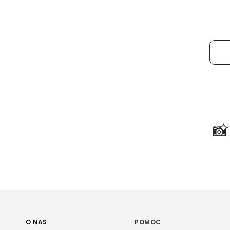

O NAS
POMOC