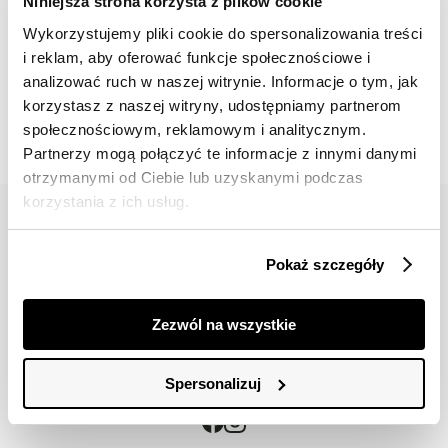
Niniejsza strona korzysta z plików cookie
Wykorzystujemy pliki cookie do spersonalizowania treści
i reklam, aby oferować funkcje społecznościowe i
📸 OZNACZAJ NAS NA ZDJĘCIACH
analizować ruch w naszej witrynie. Informacje o tym, jak
#topsecretfashion
korzystasz z naszej witryny, udostępniamy partnerom
społecznościowym, reklamowym i analitycznym.
Partnerzy mogą połączyć te informacje z innymi danymi
otrzymanymi od Ciebie lub uzyskanymi podczas
korzystania z ich usług.
Pokaż szczegóły
42 617 71 11
bok@topsecret.pl
Zezwól na wszystkie
Znajdź nas
Spersonalizuj