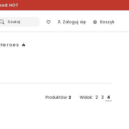
 kod: HOT
Zaloguj się
Koszyk
Szukaj
Heroes 🔥
Produktów:
2
Widok:
2
3
4