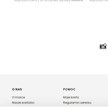
Najniższa cena z 30 dni przed obniżką
129,99 zł
Najniższa ce

O NAS
POMOC
O marce
Moje konto
Nasze wartości
Regulamin serwisu
Polityka prywatności
Płatność i dostawa