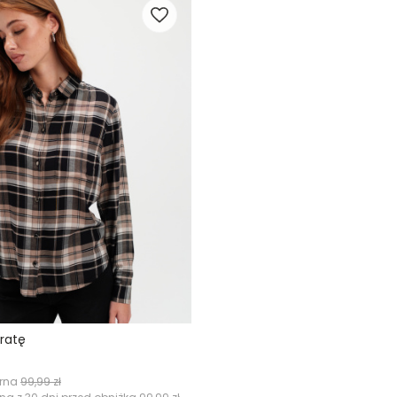
kratę
arna
99,99 zł