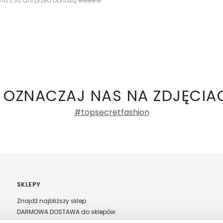
na z 30 dni przed obniżką
99,99 zł
 OZNACZAJ NAS NA ZDJĘCIA
#topsecretfashion
SKLEPY
Znajdź najbliższy sklep
DARMOWA DOSTAWA do sklepów
Franczyza Top Secret