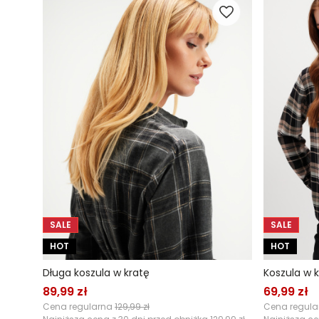
SALE
SALE
HOT
HOT
Długa koszula w kratę
Koszula w 
89,99 zł
69,99 zł
Cena regularna
129,99 zł
Cena regul