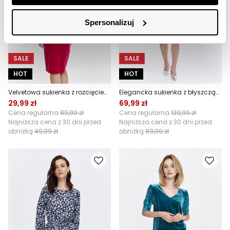
Spersonalizuj
SALE
SALE
HOT
HOT
Velvetowa sukienka z rozcięciem, czerwona
Elegancka sukienka z błyszczącą nitką
29,99 zł
69,99 zł
Cena regularna
89,99 zł
Cena regularna
139,99 zł
Najniższa cena z 30 dni przed
Najniższa cena z 30 dni przed
obniżką
49,99 zł
obniżką
89,99 zł