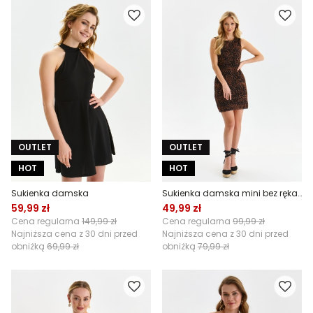
OUTLET
OUTLET
HOT
HOT
Sukienka damska
Sukienka damska mini bez rękawów
59,99 zł
49,99 zł
Cena regularna
149,99 zł
Cena regularna
99,99 zł
Najniższa cena z 30 dni przed
Najniższa cena z 30 dni przed
obniżką
69,99 zł
obniżką
79,99 zł