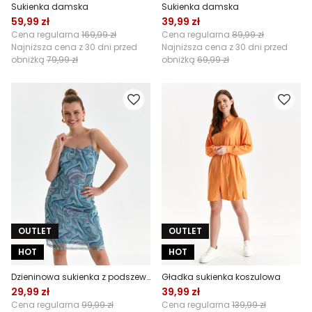
Sukienka damska
Sukienka damska
59,99 zł
39,99 zł
Cena regularna
169,99 zł
Cena regularna
89,99 zł
Najniższa cena z 30 dni przed
Najniższa cena z 30 dni przed
obniżką
79,99 zł
obniżką
69,99 zł
OUTLET
OUTLET
HOT
HOT
Dzieninowa sukienka z podszewką
Gładka sukienka koszulowa
29,99 zł
39,99 zł
Cena regularna
99,99 zł
Cena regularna
139,99 zł