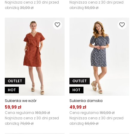
Najniższa cena z 30 dni przed
Najniższa cena z 30 dni przed
obniżką
39,99 zł
obniżką
59,99 zł
OUTLET
OUTLET
HOT
HOT
Sukienka we wzór
Sukienka damska
59,99 zł
49,99 zł
Cena regularna
169,99 zł
Cena regularna
169,99 zł
Najniższa cena z 30 dni przed
Najniższa cena z 30 dni przed
obniżką
79,99 zł
obniżką
69,99 zł