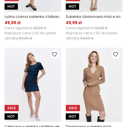
HOT
HOT
Luźna czarna sukienka z falbaną
Sukienka dzianinowa midi w kolorze ciemnej zieleni
49,99 zł
49,99 zł
Cena regularna
119,99 zł
Cena regularna
119,99 zł
Najniższa cena z 30 dni przed
Najniższa cena z 30 dni przed
obniżką
69,99 zł
obniżką
69,99 zł
SALE
SALE
HOT
HOT
Cekinowa sukienka z krótkim rękawem
Dzianinowa sukienka midi