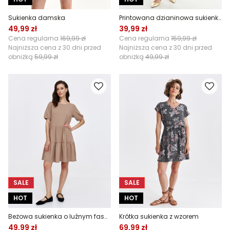
Sukienka damska
Printowana dzianinowa sukienka
49,99 zł
39,99 zł
Cena regularna
169,99 zł
Cena regularna
159,99 zł
Najniższa cena z 30 dni przed
Najniższa cena z 30 dni przed
obniżką
59,99 zł
obniżką
49,99 zł
SALE
SALE
HOT
HOT
Beżowa sukienka o luźnym fasonie
Krótka sukienka z wzorem
49,99 zł
69,99 zł