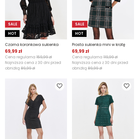
SALE
SALE
HOT
HOT
Czarna koronkowa sukienka
Prosta sukienka mini w kratę
69,99 zł
69,99 zł
Cena regularna
159,99 zł
Cena regularna
119,99 zł
Najniższa cena z 30 dni przed
Najniższa cena z 30 dni przed
obniżką
89,99 zł
obniżką
89,99 zł