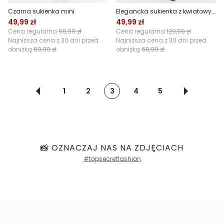
Czarna sukienka mini
Elegancka sukienka z kwiatowym nadrukiem
49,99 zł
49,99 zł
Cena regularna
99,99 zł
Cena regularna
129,99 zł
Najniższa cena z 30 dni przed
Najniższa cena z 30 dni przed
obniżką
69,99 zł
obniżką
69,99 zł
1
2
3
4
5
📸 OZNACZAJ NAS NA ZDJĘCIACH
#topsecretfashion