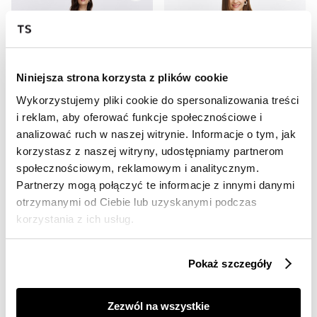
Niniejsza strona korzysta z plików cookie
Wykorzystujemy pliki cookie do spersonalizowania treści
i reklam, aby oferować funkcje społecznościowe i
SALE
SALE
analizować ruch w naszej witrynie. Informacje o tym, jak
HOT
HOT
korzystasz z naszej witryny, udostępniamy partnerom
społecznościowym, reklamowym i analitycznym.
Granatowa sukienka w drobny wzór
Krótka sukienka z błyszczącej tkaniny
49,99 zł
49,99 zł
Partnerzy mogą połączyć te informacje z innymi danymi
Cena regularna
99,99 zł
Cena regularna
99,99 zł
otrzymanymi od Ciebie lub uzyskanymi podczas
Najniższa cena z 30 dni przed
Najniższa cena z 30 dni przed
korzystania z ich usług.
obniżką
69,99 zł
obniżką
69,99 zł
Pokaż szczegóły
Zezwól na wszystkie