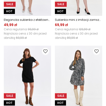
SALE
SALE
HOT
HOT
Elegancka sukienka z efektownym drapowaniem z przodu
Sukienka mini z imitacji zamszu w kolorze zieleni
49,99 zł
69,99 zł
Cena regularna
99,99 zł
Cena regularna
129,99 zł
Najniższa cena z 30 dni przed
Najniższa cena z 30 dni przed
obniżką
69,99 zł
obniżką
89,99 zł
SALE
SALE
HOT
HOT