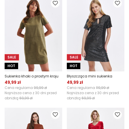
SALE
SALE
HOT
HOT
Sukienka khaki o prostym kroju
Błyszcząca mini sukienka
49,99 zł
49,99 zł
Cena regularna
99,99 zł
Cena regularna
119,99 zł
Najniższa cena z 30 dni przed
Najniższa cena z 30 dni przed
obniżką
69,99 zł
obniżką
69,99 zł