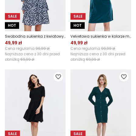
SALE
SALE
HOT
HOT
Swobodna sukienka z kwiatowy wzór
Velvetowa sukienka w kolorze morskiej zieleni
49,99 zł
49,99 zł
Cena regularna
99,99 zł
Cena regularna
99,99 zł
Najniższa cena z 30 dni przed
Najniższa cena z 30 dni przed
obniżką
69,99 zł
obniżką
69,99 zł
SALE
SALE