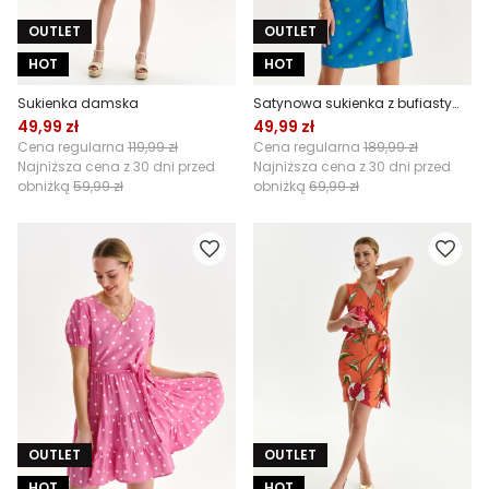
OUTLET
OUTLET
HOT
HOT
Sukienka damska
Satynowa sukienka z bufiastymi rękawami
49,99 zł
49,99 zł
Cena regularna
119,99 zł
Cena regularna
189,99 zł
Najniższa cena z 30 dni przed
Najniższa cena z 30 dni przed
obniżką
59,99 zł
obniżką
69,99 zł
OUTLET
OUTLET
HOT
HOT