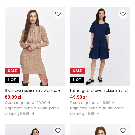
SALE
SALE
HOT
HOT
Swetrowa sukienka z warkoczowym splotem
Luźna granatowa sukienka z falbanami
69,99 zł
49,99 zł
Cena regularna
129,99 zł
Cena regularna
119,99 zł
Najniższa cena z 30 dni przed
Najniższa cena z 30 dni przed
obniżką
89,99 zł
obniżką
69,99 zł