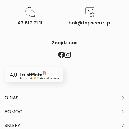
42 617 71 11
bok@topsecret.pl
Znajdź nas
4.9
Na podstawie
4212
opinii
z całego okresu
O NAS
O marce
POMOC
Nasze wartości
Polityka prywatności
Moje konto
SKLEPY
Kontakt
Regulamin serwisu