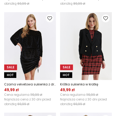
obniżką
69,99 zł
obniżką
89,99 zł
SALE
SALE
HOT
HOT
Czarna velvetowa sukienka z drapowaniem
Krótka sukienka w kratkę
49,99 zł
49,99 zł
Cena regularna
119,99 zł
Cena regularna
119,99 zł
Najniższa cena z 30 dni przed
Najniższa cena z 30 dni przed
obniżką
69,99 zł
obniżką
69,99 zł