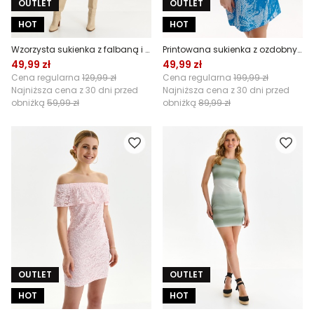
OUTLET
OUTLET
HOT
HOT
Wzorzysta sukienka z falbaną i bufiastymi rękawami
Printowana sukienka z ozdobnymi plisami
49,99 zł
49,99 zł
Cena regularna
129,99 zł
Cena regularna
199,99 zł
Najniższa cena z 30 dni przed
Najniższa cena z 30 dni przed
obniżką
59,99 zł
obniżką
89,99 zł
OUTLET
OUTLET
HOT
HOT