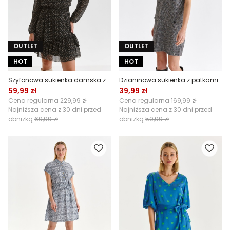
OUTLET
OUTLET
HOT
HOT
Szyfonowa sukienka damska z falbanami
Dzianinowa sukienka z patkami
59,99 zł
39,99 zł
Cena regularna
229,99 zł
Cena regularna
169,99 zł
Najniższa cena z 30 dni przed
Najniższa cena z 30 dni przed
obniżką
69,99 zł
obniżką
59,99 zł