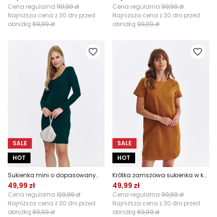
Cena regularna
119,99 zł
Cena regularna
99,99 zł
Najniższa cena z 30 dni przed
Najniższa cena z 30 dni przed
obniżką
69,99 zł
obniżką
99,99 zł
SALE
SALE
HOT
HOT
Sukienka mini o dopasowanym fasonie
Krótka zamszowa sukienka w kolorze camel
49,99 zł
49,99 zł
Cena regularna
129,99 zł
Cena regularna
99,99 zł
Najniższa cena z 30 dni przed
Najniższa cena z 30 dni przed
obniżką
69,99 zł
obniżką
69,99 zł