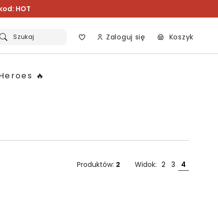
 kod: HOT
Zaloguj się
Koszyk
Szukaj
Heroes 🔥
Produktów:
2
Widok:
2
3
4