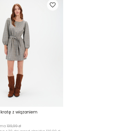
 kratę z wiązaniem
arna
139,99 zł