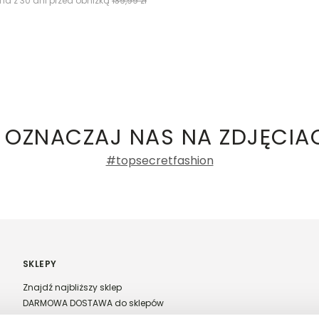
na z 30 dni przed obniżką
139,99 zł
 OZNACZAJ NAS NA ZDJĘCIA
#topsecretfashion
SKLEPY
Znajdź najbliższy sklep
DARMOWA DOSTAWA do sklepów
Franczyza Top Secret