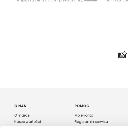
Najniższa cena z 30 dni przed obniżką
99,99 zł
Najniższa ce

O NAS
POMOC
O marce
Moje konto
Nasze wartości
Regulamin serwisu
Polityka prywatności
Płatność i dostawa