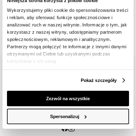
Niniejsza strona korzysta z plików cookie
Wykorzystujemy pliki cookie do spersonalizowania treści
i reklam, aby oferować funkcje społecznościowe i
📸 OZNACZAJ NAS NA ZDJĘCIACH
analizować ruch w naszej witrynie. Informacje o tym, jak
#topsecretfashion
korzystasz z naszej witryny, udostępniamy partnerom
społecznościowym, reklamowym i analitycznym.
Partnerzy mogą połączyć te informacje z innymi danymi
otrzymanymi od Ciebie lub uzyskanymi podczas
korzystania z ich usług.
Pokaż szczegóły
42 617 71 11
bok@topsecret.pl
Zezwól na wszystkie
Znajdź nas
Spersonalizuj