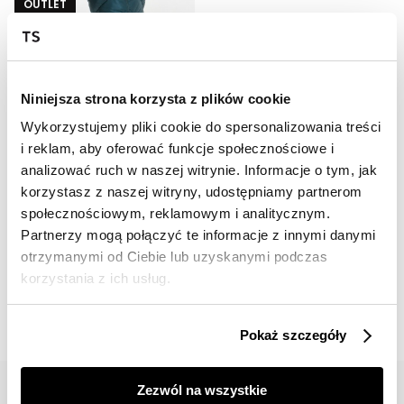
OUTLET
HOT
Długa kurtka z kapturem
229,99 zł
Niniejsza strona korzysta z plików cookie
Cena regularna
399,99 zł
Najniższa cena z 30 dni przed
Wykorzystujemy pliki cookie do spersonalizowania treści
obniżką
299,99 zł
i reklam, aby oferować funkcje społecznościowe i
analizować ruch w naszej witrynie. Informacje o tym, jak
korzystasz z naszej witryny, udostępniamy partnerom
społecznościowym, reklamowym i analitycznym.
Partnerzy mogą połączyć te informacje z innymi danymi
otrzymanymi od Ciebie lub uzyskanymi podczas
📸 OZNACZAJ NAS NA ZDJĘCIACH
korzystania z ich usług.
#topsecretfashion
Pokaż szczegóły
Zezwól na wszystkie