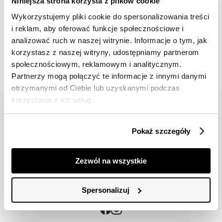
Niniejsza strona korzysta z plików cookie
Wykorzystujemy pliki cookie do spersonalizowania treści
i reklam, aby oferować funkcje społecznościowe i
📸 OZNACZAJ NAS NA ZDJĘCIACH
analizować ruch w naszej witrynie. Informacje o tym, jak
#topsecretfashion
korzystasz z naszej witryny, udostępniamy partnerom
społecznościowym, reklamowym i analitycznym.
Partnerzy mogą połączyć te informacje z innymi danymi
otrzymanymi od Ciebie lub uzyskanymi podczas
korzystania z ich usług.
Pokaż szczegóły
42 617 71 11
bok@topsecret.pl
Zezwól na wszystkie
Znajdź nas
Spersonalizuj