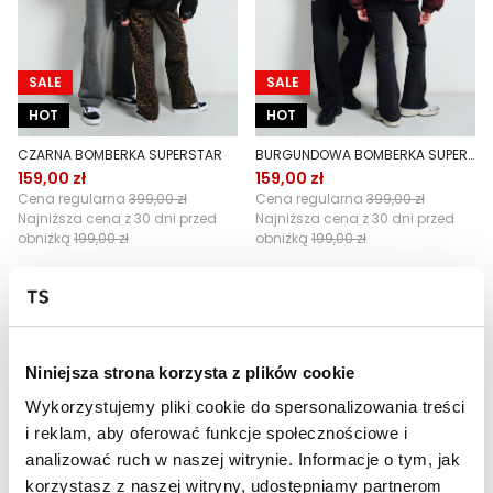
SALE
SALE
HOT
HOT
CZARNA BOMBERKA SUPERSTAR
BURGUNDOWA BOMBERKA SUPERSTAR
159,00 zł
159,00 zł
Cena regularna
399,00 zł
Cena regularna
399,00 zł
Najniższa cena z 30 dni przed
Najniższa cena z 30 dni przed
obniżką
199,00 zł
obniżką
199,00 zł
Niniejsza strona korzysta z plików cookie
Wykorzystujemy pliki cookie do spersonalizowania treści
i reklam, aby oferować funkcje społecznościowe i
analizować ruch w naszej witrynie. Informacje o tym, jak
korzystasz z naszej witryny, udostępniamy partnerom