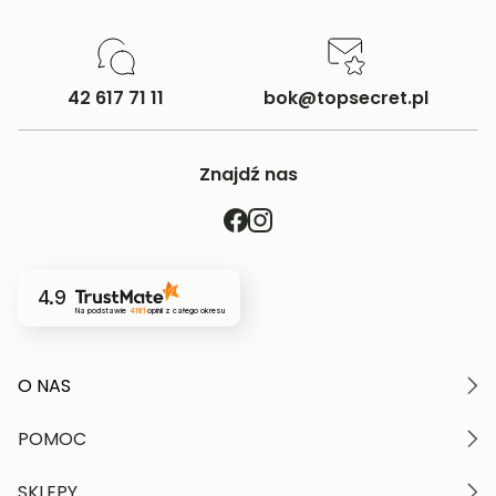
42 617 71 11
bok@topsecret.pl
Znajdź nas
4.9
Na podstawie
4181
opinii
z całego okresu
O NAS
O marce
POMOC
Nasze wartości
Polityka prywatności
Moje konto
SKLEPY