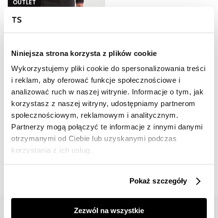
OUTLET
HOT
Kurtka ze sztucznej skóry, z odpinanym kapturem
299,99 zł
Niniejsza strona korzysta z plików cookie
Cena regularna
599,99 zł
Najniższa cena z 30 dni przed
Wykorzystujemy pliki cookie do spersonalizowania treści
obniżką
349,99 zł
i reklam, aby oferować funkcje społecznościowe i
analizować ruch w naszej witrynie. Informacje o tym, jak
korzystasz z naszej witryny, udostępniamy partnerom
społecznościowym, reklamowym i analitycznym.
Partnerzy mogą połączyć te informacje z innymi danymi
otrzymanymi od Ciebie lub uzyskanymi podczas
📸 OZNACZAJ NAS NA ZDJĘCIACH
korzystania z ich usług.
#topsecretfashion
Pokaż szczegóły
Zezwól na wszystkie