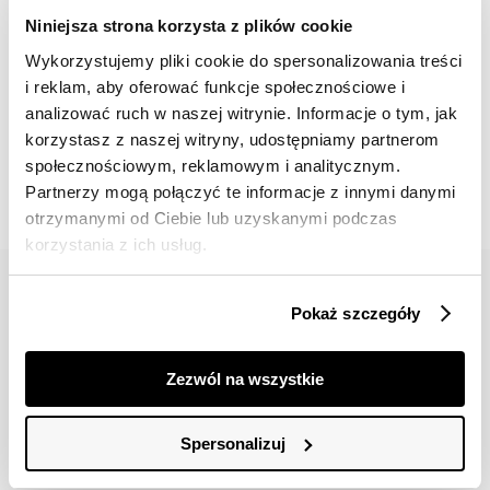
Niniejsza strona korzysta z plików cookie
Wykorzystujemy pliki cookie do spersonalizowania treści
i reklam, aby oferować funkcje społecznościowe i
analizować ruch w naszej witrynie. Informacje o tym, jak
📸 OZNACZAJ NAS NA ZDJĘCIACH
korzystasz z naszej witryny, udostępniamy partnerom
#topsecretfashion
społecznościowym, reklamowym i analitycznym.
Partnerzy mogą połączyć te informacje z innymi danymi
otrzymanymi od Ciebie lub uzyskanymi podczas
korzystania z ich usług.
Pokaż szczegóły
Zezwól na wszystkie
42 617 71 11
bok@topsecret.pl
Spersonalizuj
Znajdź nas