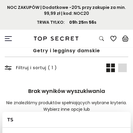
NOC ZAKUPÓW | Dodatkowe -20% przy zakupie za min.
99,99 zł | kod: NOC20
TRWA TYLKO:
09
h
25
m
56
s
Getry i legginsy damskie
Filtruj i sortuj ( 1 )
Brak wyników wyszukiwania
Nie znalezliśmy produktów spełniających wybrane kryteria.
Wybierz inne opcje lub
Wyczyść filtry