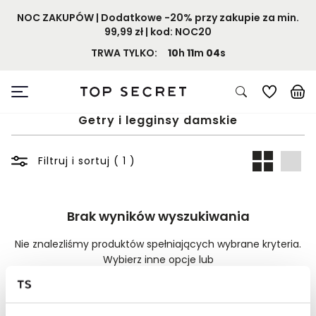
NOC ZAKUPÓW | Dodatkowe -20% przy zakupie za min.
99,99 zł | kod: NOC20
TRWA TYLKO:
10
h
11
m
04
s
Getry i legginsy damskie
Filtruj i sortuj ( 1 )
Brak wyników wyszukiwania
Nie znalezliśmy produktów spełniających wybrane kryteria.
Wybierz inne opcje lub
Wyczyść filtry