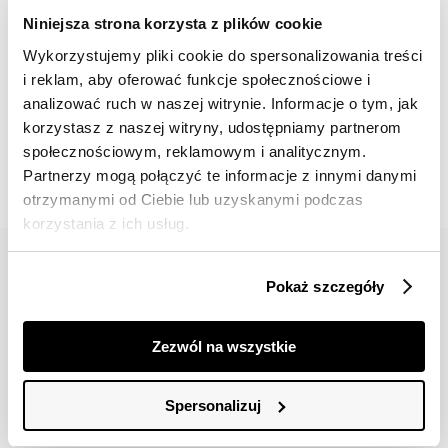
Niniejsza strona korzysta z plików cookie
Wykorzystujemy pliki cookie do spersonalizowania treści
i reklam, aby oferować funkcje społecznościowe i
analizować ruch w naszej witrynie. Informacje o tym, jak
📸 OZNACZAJ NAS NA ZDJĘCIACH
korzystasz z naszej witryny, udostępniamy partnerom
#topsecretfashion
społecznościowym, reklamowym i analitycznym.
Partnerzy mogą połączyć te informacje z innymi danymi
otrzymanymi od Ciebie lub uzyskanymi podczas
korzystania z ich usług.
Pokaż szczegóły
Zezwól na wszystkie
42 617 71 11
bok@topsecret.pl
Spersonalizuj
Znajdź nas