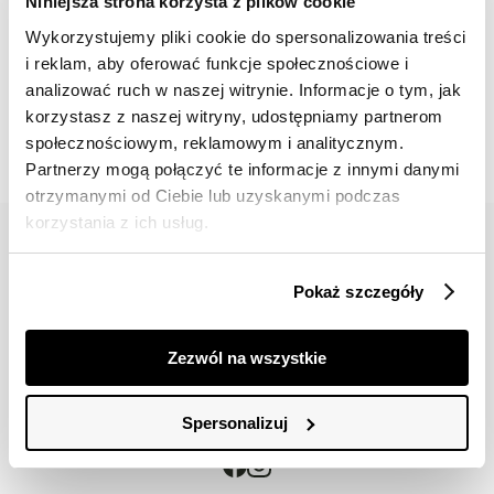
Niniejsza strona korzysta z plików cookie
Wykorzystujemy pliki cookie do spersonalizowania treści
i reklam, aby oferować funkcje społecznościowe i
📸 OZNACZAJ NAS NA ZDJĘCIACH
analizować ruch w naszej witrynie. Informacje o tym, jak
#topsecretfashion
korzystasz z naszej witryny, udostępniamy partnerom
społecznościowym, reklamowym i analitycznym.
Partnerzy mogą połączyć te informacje z innymi danymi
otrzymanymi od Ciebie lub uzyskanymi podczas
korzystania z ich usług.
Pokaż szczegóły
42 617 71 11
bok@topsecret.pl
Zezwól na wszystkie
Znajdź nas
Spersonalizuj