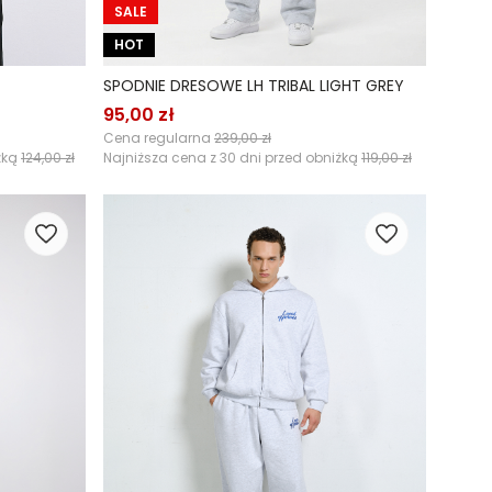
SALE
HOT
SPODNIE DRESOWE LH TRIBAL LIGHT GREY
95,00 zł
Cena regularna
239,00 zł
żką
124,00 zł
Najniższa cena z 30 dni przed obniżką
119,00 zł