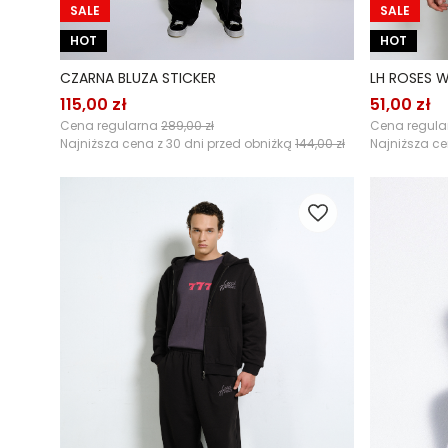
SALE
SALE
HOT
HOT
CZARNA BLUZA STICKER
LH ROSES W
115,00 zł
51,00 zł
Cena regularna
289,00 zł
Cena regul
Najniższa cena z 30 dni przed obniżką
144,00 zł
Najniższa ce