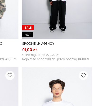
SALE
HOT
RO
SPODNIE LH AGENCY
91,00 zł
Cena regularna
229,00 zł
żką
149,00 zł
Najniższa cena z 30 dni przed obniżką
114,00 zł