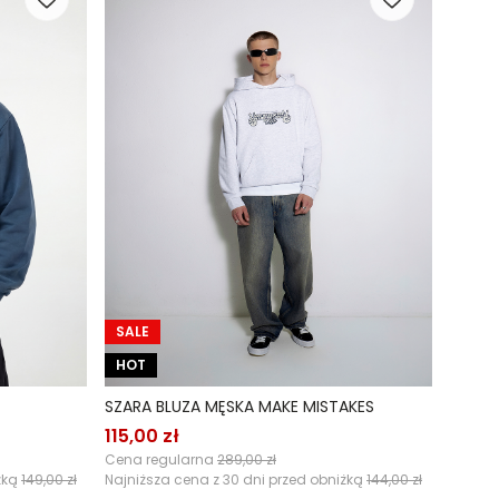
SALE
HOT
SZARA BLUZA MĘSKA MAKE MISTAKES
115,00 zł
Cena regularna
289,00 zł
żką
149,00 zł
Najniższa cena z 30 dni przed obniżką
144,00 zł