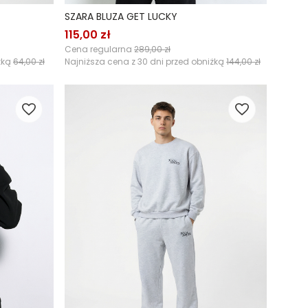
SZARA BLUZA GET LUCKY
115,00 zł
Cena regularna
289,00 zł
żką
64,00 zł
Najniższa cena z 30 dni przed obniżką
144,00 zł