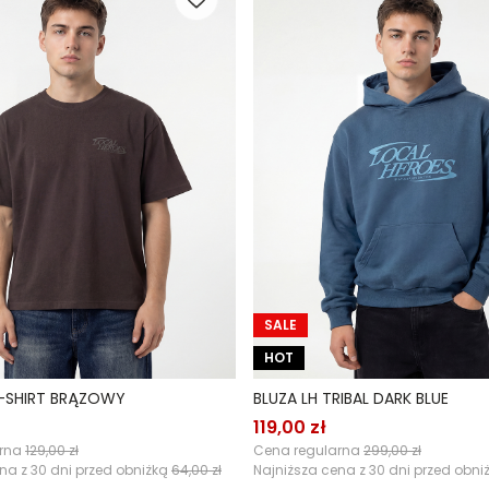
SALE
HOT
T-SHIRT BRĄZOWY
BLUZA LH TRIBAL DARK BLUE
119,00 zł
arna
129,00 zł
Cena regularna
299,00 zł
na z 30 dni przed obniżką
64,00 zł
Najniższa cena z 30 dni przed obni