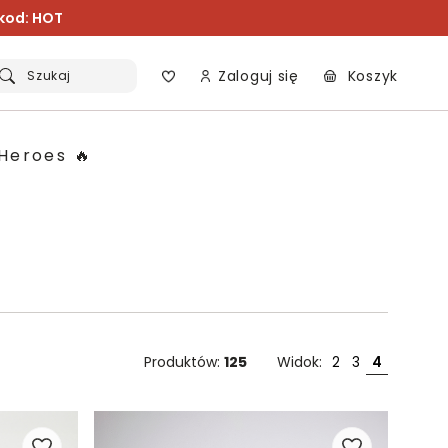
 kod: HOT
Zaloguj się
Koszyk
Szukaj
Heroes 🔥
Produktów:
125
Widok:
2
3
4