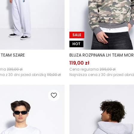
SALE
HOT
 TEAM SZARE
BLUZA ROZPINANA LH TEAM MO
119,00 zł
arna
239,00 zł
Cena regularna
299,00 zł
na z 30 dni przed obniżką
119,00 zł
Najniższa cena z 30 dni przed obni