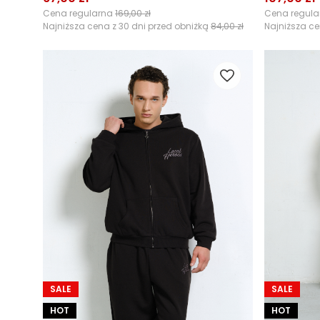
Cena regularna
169,00 zł
Cena regul
Najniższa cena z 30 dni przed obniżką
84,00 zł
Najniższa ce
SALE
SALE
HOT
HOT