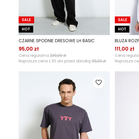
SALE
SALE
HOT
HOT
CZARNE SPODNIE DRESOWE LH BASIC
BLUZA ROZP
95,00 zł
111,00 zł
Cena regularna
239,00 zł
Cena regul
Najniższa cena z 30 dni przed obniżką
119,00 zł
Najniższa ce