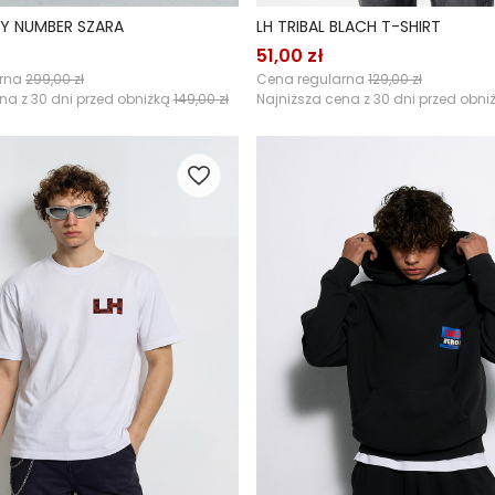
KY NUMBER SZARA
LH TRIBAL BLACH T-SHIRT
51,00 zł
arna
299,00 zł
Cena regularna
129,00 zł
na z 30 dni przed obniżką
149,00 zł
Najniższa cena z 30 dni przed obni