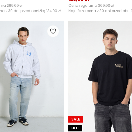
arna
269,00 zł
Cena regularna
309,00 zł
na z 30 dni przed obniżką
134,00 zł
Najniższa cena z 30 dni przed obni
SALE
HOT