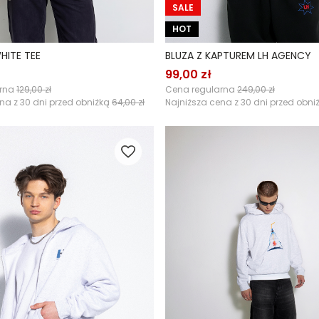
SALE
HOT
HITE TEE
BLUZA Z KAPTUREM LH AGENCY
99,00 zł
arna
129,00 zł
Cena regularna
249,00 zł
na z 30 dni przed obniżką
64,00 zł
Najniższa cena z 30 dni przed obni