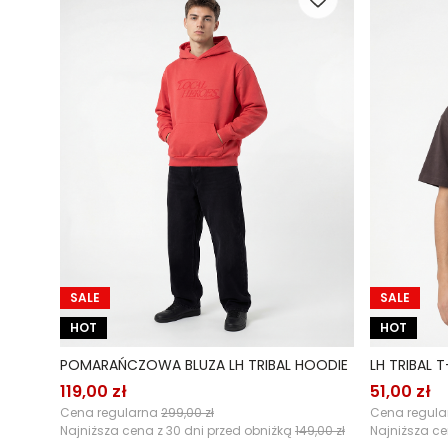
SALE
SALE
HOT
HOT
POMARAŃCZOWA BLUZA LH TRIBAL HOODIE
LH TRIBAL 
119,00 zł
51,00 zł
Cena regularna
299,00 zł
Cena regul
Najniższa cena z 30 dni przed obniżką
149,00 zł
Najniższa ce