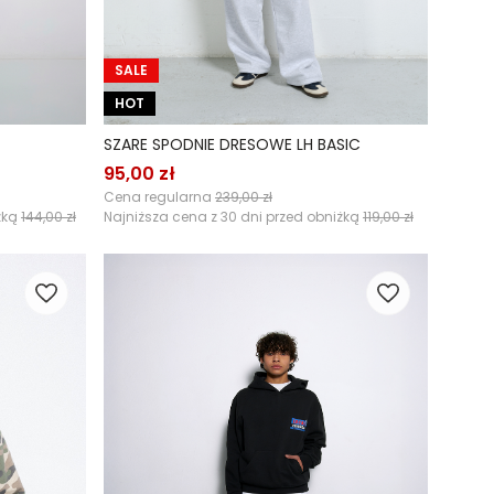
SALE
HOT
SZARE SPODNIE DRESOWE LH BASIC
95,00 zł
Cena regularna
239,00 zł
żką
144,00 zł
Najniższa cena z 30 dni przed obniżką
119,00 zł