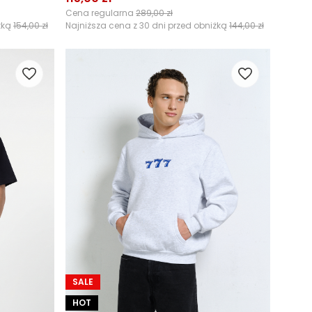
Cena regularna
289,00 zł
żką
154,00 zł
Najniższa cena z 30 dni przed obniżką
144,00 zł
SALE
HOT