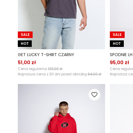
SALE
SALE
HOT
HOT
GET LUCKY T-SHIRT CZARNY
SPODNIE LH
51,00 zł
95,00 zł
Cena regularna
129,00 zł
Cena regul
Najniższa cena z 30 dni przed obniżką
64,00 zł
Najniższa ce