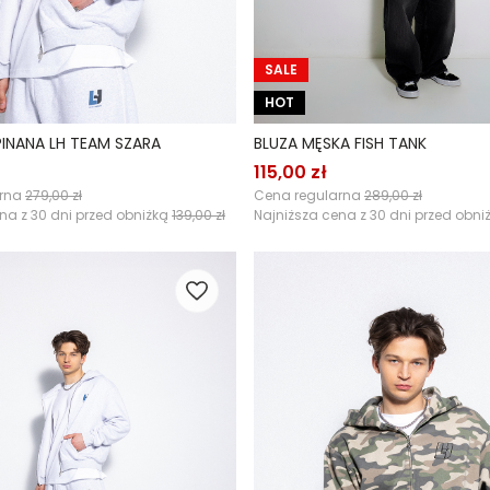
SALE
HOT
INANA LH TEAM SZARA
BLUZA MĘSKA FISH TANK
115,00 zł
arna
279,00 zł
Cena regularna
289,00 zł
na z 30 dni przed obniżką
139,00 zł
Najniższa cena z 30 dni przed obni