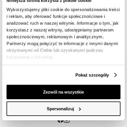
Niniejsza strona korzysta z plików cookie
Wykorzystujemy pliki cookie do spersonalizowania treści
i reklam, aby oferować funkcje społecznościowe i
📸 OZNACZAJ NAS NA ZDJĘCIACH
analizować ruch w naszej witrynie. Informacje o tym, jak
#topsecretfashion
korzystasz z naszej witryny, udostępniamy partnerom
społecznościowym, reklamowym i analitycznym.
Partnerzy mogą połączyć te informacje z innymi danymi
otrzymanymi od Ciebie lub uzyskanymi podczas
korzystania z ich usług.
Pokaż szczegóły
42 617 71 11
bok@topsecret.pl
Zezwól na wszystkie
Znajdź nas
Spersonalizuj