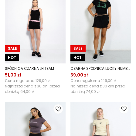
SALE
SALE
HOT
HOT
SPÓDNICA CZARNA LH TEAM
CZARNA SPÓDNICA LUCKY NUMBER
51,00 zł
59,00 zł
Cena regularna
129,00 zł
Cena regularna
149,00 zł
Najniższa cena z 30 dni przed
Najniższa cena z 30 dni przed
obniżką
64,00 zł
obniżką
74,00 zł