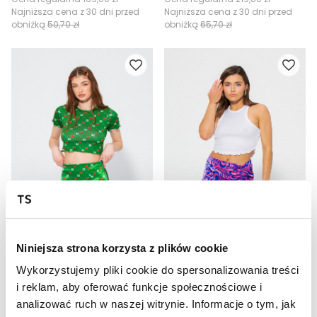
Najniższa cena z 30 dni przed
Najniższa cena z 30 dni przed
obniżką
50,70 zł
obniżką
65,70 zł
SALE
SALE
HOT
HOT
SPÓDNICA LH MONOGRAM BERRY
SPÓDNICA CINDY
Niniejsza strona korzysta z plików cookie
53,00 zł
37,00 zł
Wykorzystujemy pliki cookie do spersonalizowania treści
Cena regularna
179,00 zł
Cena regularna
189,00 zł
Najniższa cena z 30 dni przed
Najniższa cena z 30 dni przed
i reklam, aby oferować funkcje społecznościowe i
obniżką
53,70 zł
obniżką
37,80 zł
analizować ruch w naszej witrynie. Informacje o tym, jak