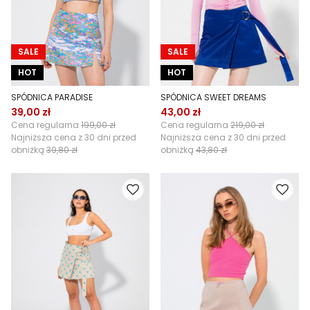
SALE
SALE
HOT
HOT
SPÓDNICA PARADISE
SPÓDNICA SWEET DREAMS
39,00 zł
43,00 zł
Cena regularna
199,00 zł
Cena regularna
219,00 zł
Najniższa cena z 30 dni przed
Najniższa cena z 30 dni przed
obniżką
39,80 zł
obniżką
43,80 zł