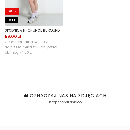
SALE
HOT
SPÓDNICA LH GRUNGE BURGUND
59,00 zł
Cena regularna
149,00 zł
Najniższa cena z 30 dni przed
obniżką
74,00 zł
📸 OZNACZAJ NAS NA ZDJĘCIACH
#topsecretfashion