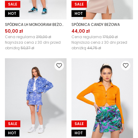
SALE
SALE
HOT
HOT
SPÓDNICA LH MONOGRAM BEŻOWA
SPÓDNICA CANDY BEŻOWA
50,00 zł
44,00 zł
Cena regularna
219,00 zł
Cena regularna
179,00 zł
Najniższa cena z 30 dni przed
Najniższa cena z 30 dni przed
obniżką
50,37 zł
obniżką
44,75 zł
SALE
SALE
HOT
HOT