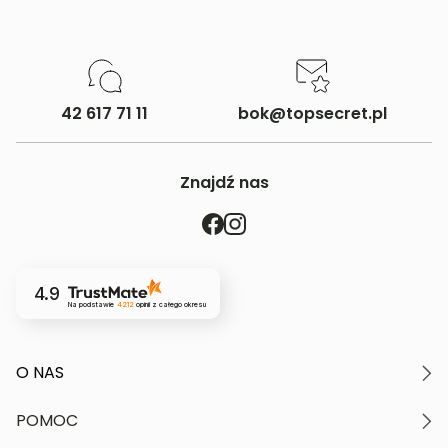
42 617 71 11
bok@topsecret.pl
Znajdź nas
4.9
Na podstawie
4212
opinii
z całego okresu
O NAS
O marce
POMOC
Nasze wartości