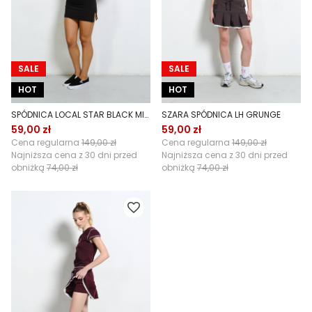
SALE
SALE
HOT
HOT
SPÓDNICA LOCAL STAR BLACK MINI
SZARA SPÓDNICA LH GRUNGE
59,00 zł
59,00 zł
Cena regularna
149,00 zł
Cena regularna
149,00 zł
Najniższa cena z 30 dni przed
Najniższa cena z 30 dni przed
obniżką
74,00 zł
obniżką
74,00 zł