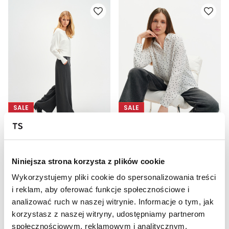
SALE
SALE
HOT
HOT
Eleganckie spodnie z zakładkami
Ciemnoszare jeansy o prostej nogawce
89,99 zł
89,99 zł
Niniejsza strona korzysta z plików cookie
Cena regularna
139,99 zł
Cena regularna
129,99 zł
Najniższa cena z 30 dni przed
Najniższa cena z 30 dni przed
Wykorzystujemy pliki cookie do spersonalizowania treści
obniżką
139,99 zł
obniżką
129,99 zł
i reklam, aby oferować funkcje społecznościowe i
analizować ruch w naszej witrynie. Informacje o tym, jak
korzystasz z naszej witryny, udostępniamy partnerom
społecznościowym, reklamowym i analitycznym.