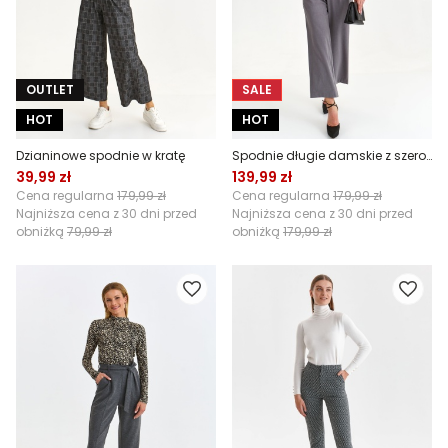
OUTLET
SALE
HOT
HOT
Dzianinowe spodnie w kratę
Spodnie długie damskie z szerokimi nogawkami
39,99 zł
139,99 zł
Cena regularna
179,99 zł
Cena regularna
179,99 zł
Najniższa cena z 30 dni przed
Najniższa cena z 30 dni przed
obniżką
79,99 zł
obniżką
179,99 zł