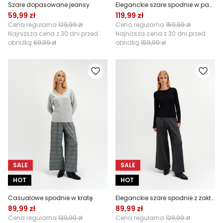
Szare dopasowane jeansy
Eleganckie szare spodnie w paski
59,99 zł
119,99 zł
Cena regularna
129,99 zł
Cena regularna
159,99 zł
Najniższa cena z 30 dni przed
Najniższa cena z 30 dni przed
obniżką
69,99 zł
obniżką
159,99 zł
SALE
SALE
HOT
HOT
Casualowe spodnie w kratę
Eleganckie szare spodnie z zakładkami
89,99 zł
89,99 zł
Cena regularna
129,99 zł
Cena regularna
129,99 zł