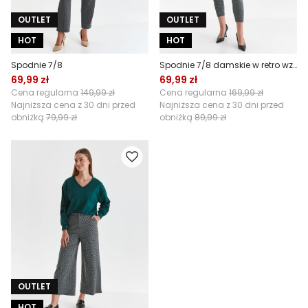
OUTLET
OUTLET
HOT
HOT
Spodnie 7/8
Spodnie 7/8 damskie w retro wzór
69,99 zł
69,99 zł
Cena regularna
149,99 zł
Cena regularna
169,99 zł
Najniższa cena z 30 dni przed
Najniższa cena z 30 dni przed
obniżką
79,99 zł
obniżką
89,99 zł
OUTLET
HOT