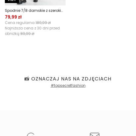
Spodnie 7/8 damskie z szerokimi nogawkami
79,99 zł
Cena regularna
189,99 zł
Najniższa cena z 30 dni przed
obniżką
89,99 zł
📸 OZNACZAJ NAS NA ZDJĘCIACH
#topsecretfashion