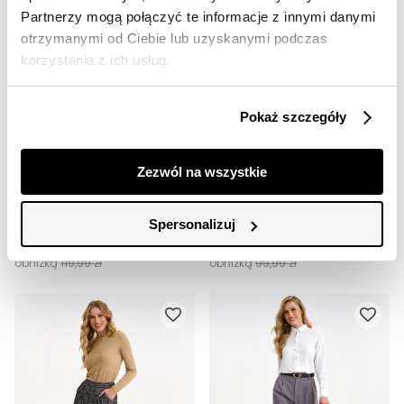
Partnerzy mogą połączyć te informacje z innymi danymi
otrzymanymi od Ciebie lub uzyskanymi podczas
korzystania z ich usług.
Pokaż szczegóły
SALE
SALE
HOT
HOT
Zezwól na wszystkie
Szerokie szare spodnie w miękkiej tkaniny
Eleganckie spodnie z szerokimi nogawkami z tkaniny w jodełkę
89,99 zł
89,99 zł
Spersonalizuj
Cena regularna
119,99 zł
Cena regularna
139,99 zł
Najniższa cena z 30 dni przed
Najniższa cena z 30 dni przed
obniżką
119,99 zł
obniżką
99,99 zł