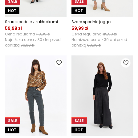
SALE
SALE
HOT
HOT
Szare spodnie z zakładkami
Szare spodnie jogger
59,99 zł
59,99 zł
Cena regularna
119,99 zł
Cena regularna
119,99 zł
Najniższa cena z 30 dni przed
Najniższa cena z 30 dni przed
obniżką
79,99 zł
obniżką
69,99 zł
SALE
SALE
HOT
HOT