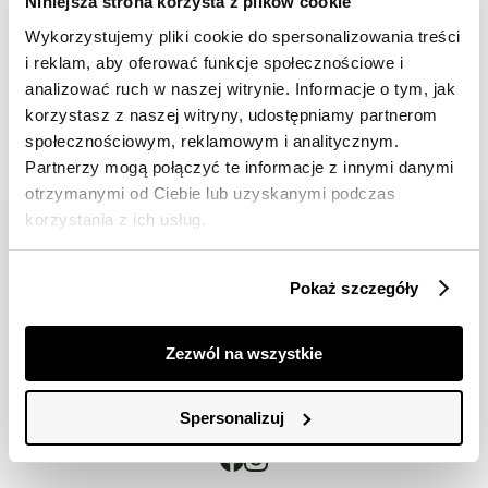
Niniejsza strona korzysta z plików cookie
Wykorzystujemy pliki cookie do spersonalizowania treści
i reklam, aby oferować funkcje społecznościowe i
📸 OZNACZAJ NAS NA ZDJĘCIACH
analizować ruch w naszej witrynie. Informacje o tym, jak
#topsecretfashion
korzystasz z naszej witryny, udostępniamy partnerom
społecznościowym, reklamowym i analitycznym.
Partnerzy mogą połączyć te informacje z innymi danymi
otrzymanymi od Ciebie lub uzyskanymi podczas
korzystania z ich usług.
Pokaż szczegóły
42 617 71 11
bok@topsecret.pl
Zezwól na wszystkie
Znajdź nas
Spersonalizuj