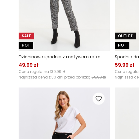
SALE
OUTLET
HOT
HOT
Dzianinowe spodnie z motywem retro
Spodnie d
49,99 zł
59,99 zł
Cena regularna
139,99 zł
Cena regul
Najniższa cena z 30 dni przed obniżką
59,99 zł
Najniższa ce