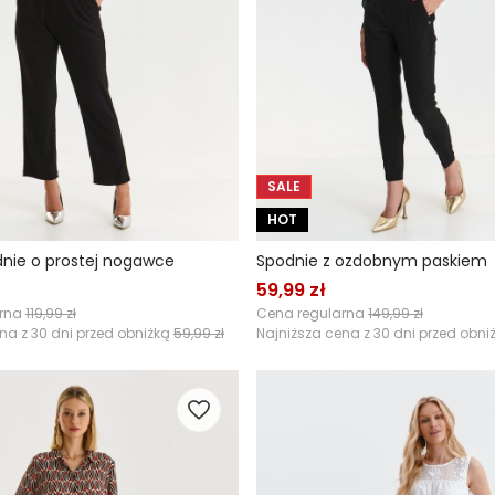
SALE
HOT
dnie o prostej nogawce
Spodnie z ozdobnym paskiem
59,99 zł
arna
119,99 zł
Cena regularna
149,99 zł
na z 30 dni przed obniżką
59,99 zł
Najniższa cena z 30 dni przed obni