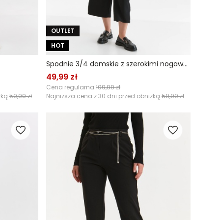
OUTLET
HOT
Spodnie 3/4 damskie z szerokimi nogawkami
49,99 zł
Cena regularna
109,99 zł
żką
59,99 zł
Najniższa cena z 30 dni przed obniżką
59,99 zł