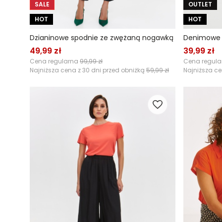
SALE
OUTLET
HOT
HOT
Dzianinowe spodnie ze zwężaną nogawką
Denimowe s
49,99 zł
39,99 zł
Cena regularna
99,99 zł
Cena regul
Najniższa cena z 30 dni przed obniżką
59,99 zł
Najniższa ce