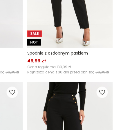
SALE
HOT
Spodnie z ozdobnym paskiem
49,99 zł
Cena regularna
139,99 zł
żką
69,99 zł
Najniższa cena z 30 dni przed obniżką
69,99 zł