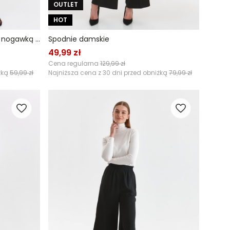
OUTLET
HOT
Komfortowe spodnie z szeroką nogawką w kolorze czarnym
Spodnie damskie
49,99 zł
Cena regularna
129,99 zł
żką
59,99 zł
Najniższa cena z 30 dni przed obniżką
79,99 zł