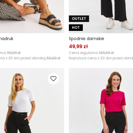
OUTLET
HOT
nadruk
Spodnie damskie
49,99 zł
arna
119,99 zł
Cena regularna
109,99 zł
na z 30 dni przed obniżką
59,99 zł
Najniższa cena z 30 dni przed obni