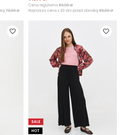
Cena regularna
89,99 zł
żką
79,99 zł
Najniższa cena z 30 dni przed obniżką
89,99 zł
SALE
HOT