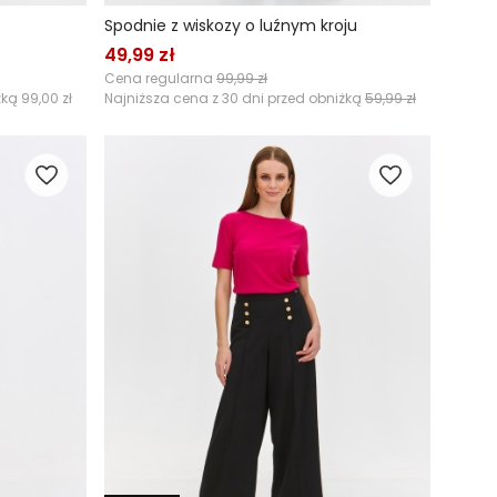
Spodnie z wiskozy o luźnym kroju
49,99 zł
Cena regularna
99,99 zł
żką
99,00 zł
Najniższa cena z 30 dni przed obniżką
59,99 zł