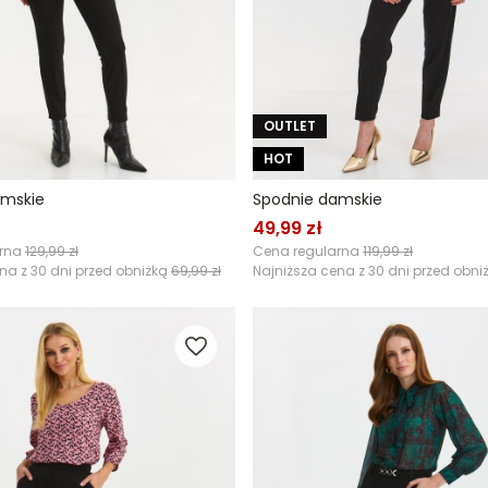
OUTLET
HOT
amskie
Spodnie damskie
49,99 zł
arna
129,99 zł
Cena regularna
119,99 zł
na z 30 dni przed obniżką
69,99 zł
Najniższa cena z 30 dni przed obni