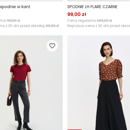
 spodnie w kant
SPODNIE LH FLARE CZARNE
99,00 zł
arna
119,99 zł
Cena regularna
249,00 zł
na z 30 dni przed obniżką
99,99 zł
Najniższa cena z 30 dni przed obni