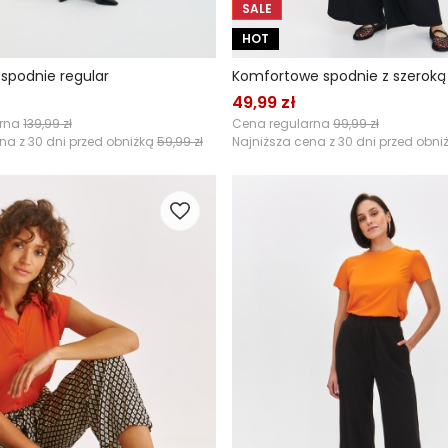
SALE
HOT
podnie regular
49,99 zł
arna
139,99 zł
Cena regularna
99,99 zł
na z 30 dni przed obniżką
59,99 zł
Najniższa cena z 30 dni przed obni