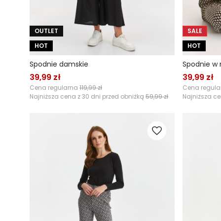
OUTLET
SALE
HOT
HOT
Spodnie damskie
Spodnie w 
39,99 zł
39,99 zł
Cena regularna
119,99 zł
Cena regul
Najniższa cena z 30 dni przed obniżką
59,99 zł
Najniższa ce