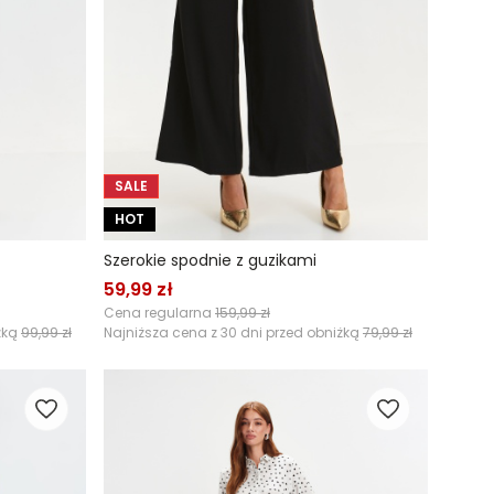
SALE
HOT
Szerokie spodnie z guzikami
59,99 zł
Cena regularna
159,99 zł
żką
99,99 zł
Najniższa cena z 30 dni przed obniżką
79,99 zł