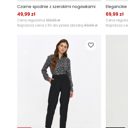
Czarne spodnie z szerokimi nogawkami
Eleganckie
49,99 zł
69,99 zł
Cena regularna
129,99 zł
Cena regul
Najniższa cena z 30 dni przed obniżką
69,99 zł
Najniższa ce