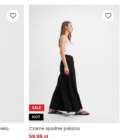
SALE
HOT
awką
Czarne spodnie palazzo
59,99 zł