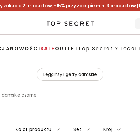
y zakupie 2 produktów, -15% przy zakupie min. 3 produktów |
CJA
NOWOŚCI
SALE
OUTLET
Top Secret x Local 
Legginsy i getry damskie
e damskie czarne
Kolor produktu
Set
Krój