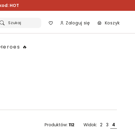
 kod: HOT
Zaloguj się
Koszyk
Szukaj
Heroes 🔥
Produktów:
112
Widok:
2
3
4