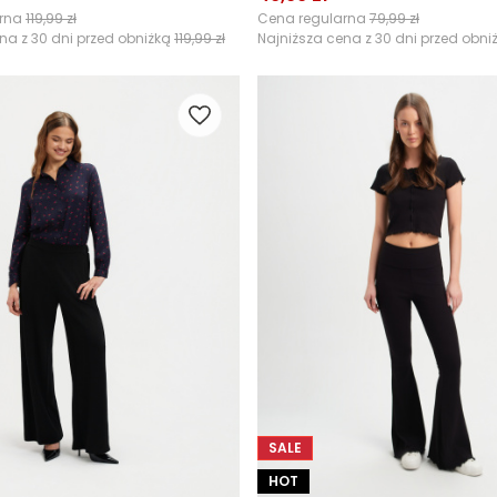
arna
119,99 zł
Cena regularna
79,99 zł
na z 30 dni przed obniżką
119,99 zł
Najniższa cena z 30 dni przed obni
SALE
HOT