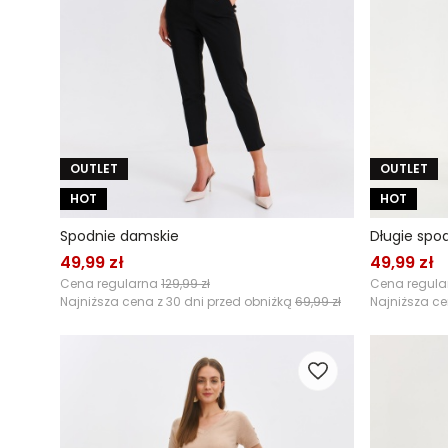
OUTLET
OUTLET
HOT
HOT
Spodnie damskie
Długie spo
49,99 zł
49,99 zł
Cena regularna
129,99 zł
Cena regul
Najniższa cena z 30 dni przed obniżką
69,99 zł
Najniższa ce