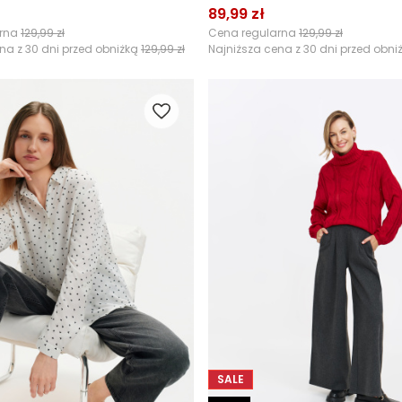
89,99 zł
arna
129,99 zł
Cena regularna
129,99 zł
na z 30 dni przed obniżką
129,99 zł
Najniższa cena z 30 dni przed obni
SALE