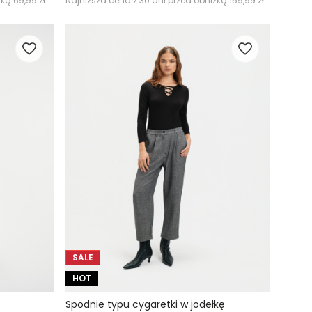
żką
69,99 zł
Najniższa cena z 30 dni przed obniżką
159,99 zł
SALE
HOT
Spodnie typu cygaretki w jodełkę