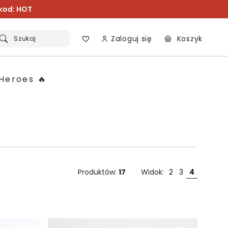
 kod: HOT
Zaloguj się
Koszyk
Szukaj
Heroes 🔥
Produktów:
17
Widok:
2
3
4