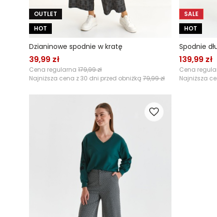
OUTLET
SALE
HOT
HOT
Dzianinowe spodnie w kratę
39,99 zł
139,99 zł
Cena regularna
179,99 zł
Cena regul
Najniższa cena z 30 dni przed obniżką
79,99 zł
Najniższa ce