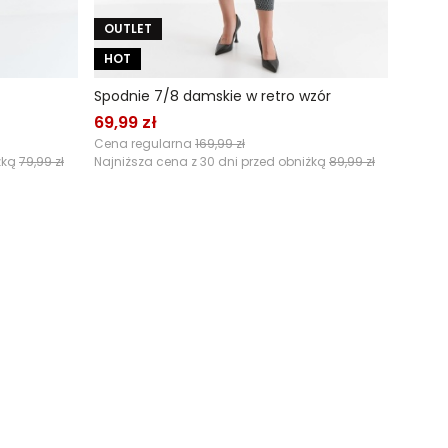
OUTLET
HOT
Spodnie 7/8 damskie w retro wzór
69,99 zł
Cena regularna
169,99 zł
żką
79,99 zł
Najniższa cena z 30 dni przed obniżką
89,99 zł