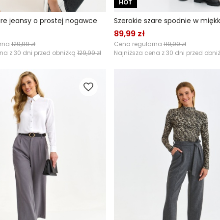
HOT
e jeansy o prostej nogawce
Szerokie szare spodnie w miękk
89,99 zł
arna
129,99 zł
Cena regularna
119,99 zł
na z 30 dni przed obniżką
129,99 zł
Najniższa cena z 30 dni przed obni