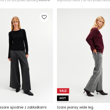
na z 30 dni przed obniżką
69,99 zł
Najniższa cena z 30 dni przed obni
SALE
HOT
 szare spodnie z zakładkami
Szare jeansy wide leg