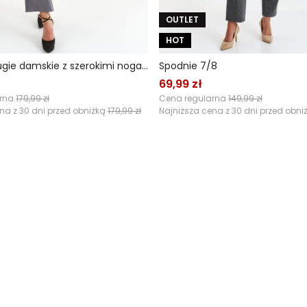
OUTLET
HOT
Spodnie długie damskie z szerokimi nogawkami
Spodnie 7/8
69,99 zł
arna
179,99 zł
Cena regularna
149,99 zł
na z 30 dni przed obniżką
179,99 zł
Najniższa cena z 30 dni przed obni