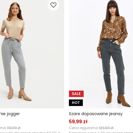
SALE
HOT
nie jogger
Szare dopasowane jeansy
59,99 zł
arna
119,99 zł
Cena regularna
129,99 zł