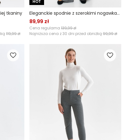
HOT
iej tkaniny
Eleganckie spodnie z szerokimi nogawkami z tkaniny w jodełkę
89,99 zł
Cena regularna
139,99 zł
żką
119,99 zł
Najniższa cena z 30 dni przed obniżką
99,99 zł