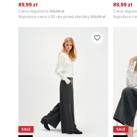
89,99 zł
89,99 zł
Cena regularna
129,99 zł
Cena regul
Najniższa cena z 30 dni przed obniżką
129,99 zł
Najniższa ce
SALE
SALE