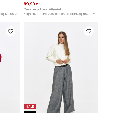
89,99 zł
Cena regularna
119,99 zł
żką
129,99 zł
Najniższa cena z 30 dni przed obniżką
119,99 zł
SALE