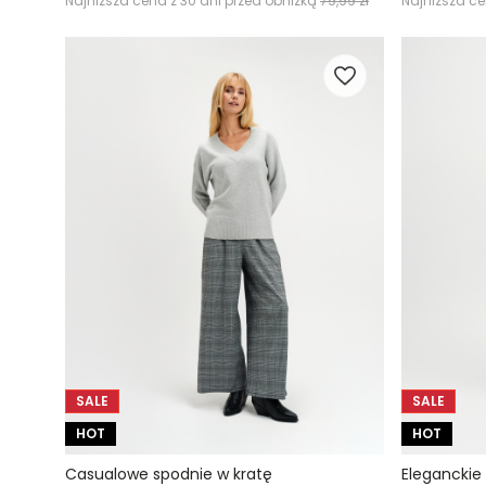
Najniższa cena z 30 dni przed obniżką
79,99 zł
Najniższa ce
SALE
SALE
HOT
HOT
Casualowe spodnie w kratę
Eleganckie