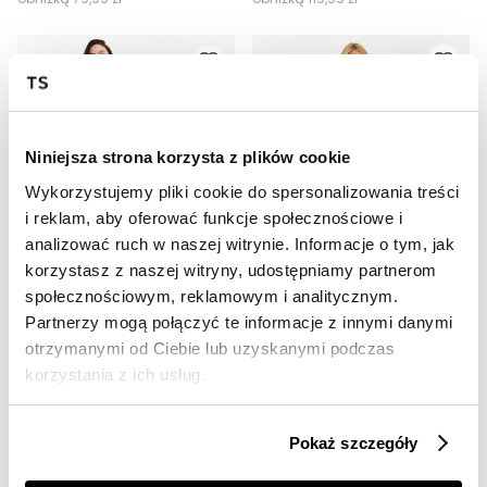
Niniejsza strona korzysta z plików cookie
Wykorzystujemy pliki cookie do spersonalizowania treści
i reklam, aby oferować funkcje społecznościowe i
analizować ruch w naszej witrynie. Informacje o tym, jak
OUTLET
OUTLET
korzystasz z naszej witryny, udostępniamy partnerom
społecznościowym, reklamowym i analitycznym.
HOT
HOT
Partnerzy mogą połączyć te informacje z innymi danymi
Skórzane spodnie damskie 7/8
Długie spodnie z wysokim stanem
otrzymanymi od Ciebie lub uzyskanymi podczas
49,99 zł
49,99 zł
korzystania z ich usług.
Cena regularna
149,99 zł
Cena regularna
149,99 zł
Najniższa cena z 30 dni przed
Najniższa cena z 30 dni przed
obniżką
69,99 zł
obniżką
59,99 zł
Pokaż szczegóły