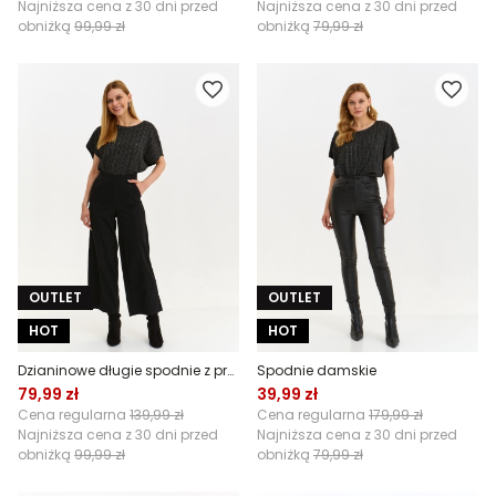
Najniższa cena z 30 dni przed
Najniższa cena z 30 dni przed
obniżką
99,99 zł
obniżką
79,99 zł
OUTLET
OUTLET
HOT
HOT
Dzianinowe długie spodnie z prostą nogawką
Spodnie damskie
79,99 zł
39,99 zł
Cena regularna
139,99 zł
Cena regularna
179,99 zł
Najniższa cena z 30 dni przed
Najniższa cena z 30 dni przed
obniżką
99,99 zł
obniżką
79,99 zł