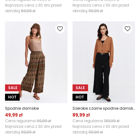
Najniższa cena z 30 dni przed
Najniższa cena z 30 dni przed
obniżką
69,99 zł
obniżką
99,99 zł
SALE
SALE
HOT
HOT
Spodnie damskie
Szerokie czarne spodnie damskie
49,99 zł
89,99 zł
Cena regularna
99,99 zł
Cena regularna
139,99 zł
Najniższa cena z 30 dni przed
Najniższa cena z 30 dni przed
obniżką
99,99 zł
obniżką
99,99 zł