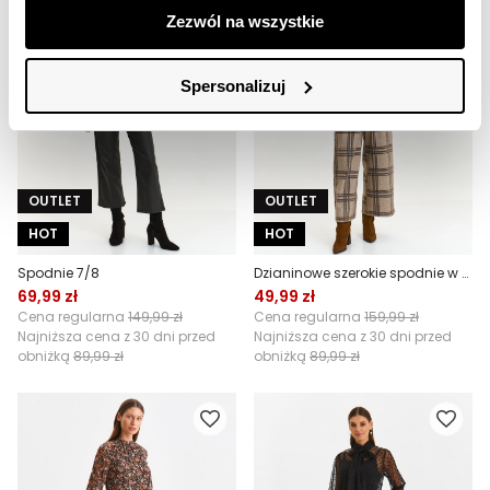
Zezwól na wszystkie
Spersonalizuj
OUTLET
OUTLET
HOT
HOT
Spodnie 7/8
Dzianinowe szerokie spodnie w kratę
69,99 zł
49,99 zł
Cena regularna
149,99 zł
Cena regularna
159,99 zł
Najniższa cena z 30 dni przed
Najniższa cena z 30 dni przed
obniżką
89,99 zł
obniżką
89,99 zł