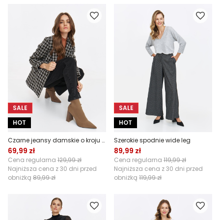
SALE
SALE
HOT
HOT
Czarne jeansy damskie o kroju mom fit
Szerokie spodnie wide leg
69,99 zł
89,99 zł
Cena regularna
129,99 zł
Cena regularna
119,99 zł
Najniższa cena z 30 dni przed
Najniższa cena z 30 dni przed
obniżką
89,99 zł
obniżką
119,99 zł