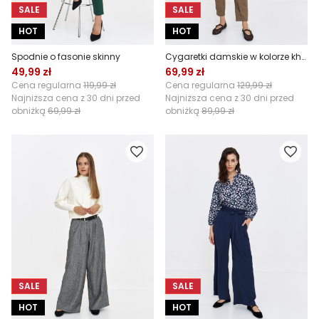
SALE
SALE
HOT
HOT
Spodnie o fasonie skinny
Cygaretki damskie w kolorze khaki
49,99 zł
69,99 zł
Cena regularna
119,99 zł
Cena regularna
129,99 zł
Najniższa cena z 30 dni przed
Najniższa cena z 30 dni przed
obniżką
69,99 zł
obniżką
89,99 zł
SALE
SALE
HOT
HOT