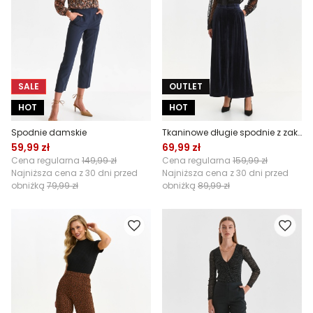
SALE
OUTLET
HOT
HOT
Spodnie damskie
Tkaninowe długie spodnie z zakładkami
59,99 zł
69,99 zł
Cena regularna
149,99 zł
Cena regularna
159,99 zł
Najniższa cena z 30 dni przed
Najniższa cena z 30 dni przed
obniżką
79,99 zł
obniżką
89,99 zł