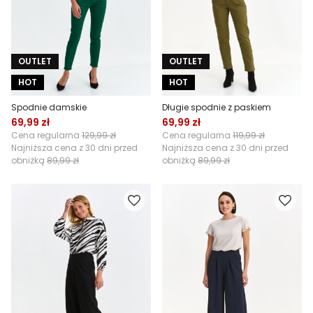
OUTLET
OUTLET
HOT
HOT
Spodnie damskie
Długie spodnie z paskiem
69,99 zł
69,99 zł
Cena regularna
129,99 zł
Cena regularna
119,99 zł
Najniższa cena z 30 dni przed
Najniższa cena z 30 dni przed
obniżką
89,99 zł
obniżką
89,99 zł