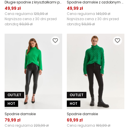
Długie spodnie z kryształkami przy kieszeniach
Spodnie damskie z ozdobnym warkoczem
49,99 zł
49,99 zł
Cena regularna
129,99 zł
Cena regularna
149,99 zł
Najniższa cena z 30 dni przed
Najniższa cena z 30 dni przed
obniżką
69,99 zł
obniżką
59,99 zł
OUTLET
OUTLET
HOT
HOT
Spodnie damskie
Spodnie damskie
79,99 zł
69,99 zł
Cena regularna
229,99 zł
Cena regularna
169,99 zł