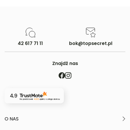
42 617 71 11
bok@topsecret.pl
Znajdź nas
4.9
Na podstawie
4212
opinii
z całego okresu
O NAS
O marce