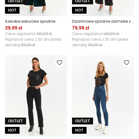
OUTLET
OUTLET
HOT
HOT
Szerokie welurowe spodnie
Dzianinowe spodnie damskie z motywem kwiatowym
39,99 zł
79,99 zł
Cena regularna
149,99 zł
Cena regularna
149,99 zł
Najniższa cena z 30 dni przed
Najniższa cena z 30 dni przed
obniżką
59,99 zł
obniżką
119,99 zł
OUTLET
OUTLET
HOT
HOT