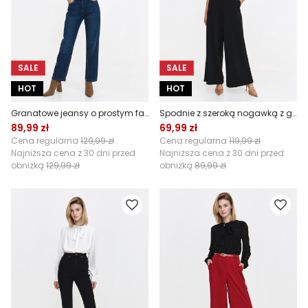
SALE
SALE
HOT
HOT
Granatowe jeansy o prostym fasonie
Spodnie z szeroką nogawką z gumą w pasie
89,99 zł
69,99 zł
Cena regularna
129,99 zł
Cena regularna
119,99 zł
Najniższa cena z 30 dni przed
Najniższa cena z 30 dni przed
obniżką
129,99 zł
obniżką
89,99 zł