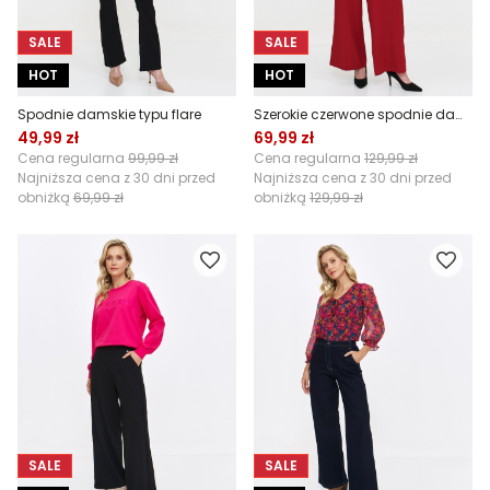
SALE
SALE
HOT
HOT
Spodnie damskie typu flare
Szerokie czerwone spodnie damskie
49,99 zł
69,99 zł
Cena regularna
99,99 zł
Cena regularna
129,99 zł
Najniższa cena z 30 dni przed
Najniższa cena z 30 dni przed
obniżką
69,99 zł
obniżką
129,99 zł
SALE
SALE