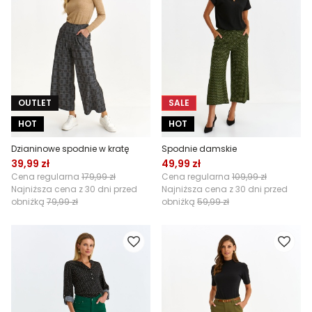
OUTLET
SALE
HOT
HOT
Dzianinowe spodnie w kratę
Spodnie damskie
39,99 zł
49,99 zł
Cena regularna
179,99 zł
Cena regularna
109,99 zł
Najniższa cena z 30 dni przed
Najniższa cena z 30 dni przed
obniżką
79,99 zł
obniżką
59,99 zł