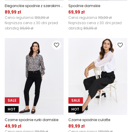
Eleganckie spodnie z szerokimi nogawkami z tkaniny w jodełkę
Spodnie damskie
89,99 zł
69,99 zł
Cena regularna
139,99 zł
Cena regularna
119,99 zł
Najniższa cena z 30 dni przed
Najniższa cena z 30 dni przed
obniżką
99,99 zł
obniżką
89,99 zł
SALE
SALE
HOT
HOT
Czarne spodnie rurki damskie
Czarne spodnie culotte
49,99 zł
89,99 zł
Cena regularna
119,99 zł
Cena regularna
139,99 zł