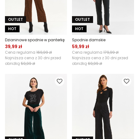
OUTLET
OUTLET
HOT
HOT
Dzianinowe spodnie w panterkę
Spodnie damskie
39,99 zł
59,99 zł
Cena regularna
169,99 zł
Cena regularna
179,99 zł
Najniższa cena z 30 dni przed
Najniższa cena z 30 dni przed
obniżką
59,99 zł
obniżką
69,99 zł