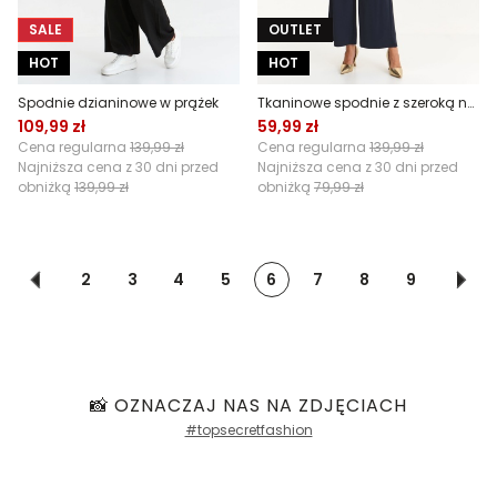
SALE
OUTLET
HOT
HOT
Spodnie dzianinowe w prążek
Tkaninowe spodnie z szeroką nogawką
109,99 zł
59,99 zł
Cena regularna
139,99 zł
Cena regularna
139,99 zł
Najniższa cena z 30 dni przed
Najniższa cena z 30 dni przed
obniżką
139,99 zł
obniżką
79,99 zł
2
3
4
5
6
7
8
9
📸 OZNACZAJ NAS NA ZDJĘCIACH
#topsecretfashion