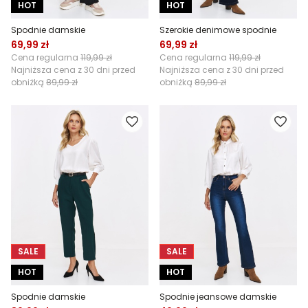
HOT
HOT
Spodnie damskie
Szerokie denimowe spodnie
69,99 zł
69,99 zł
Cena regularna
119,99 zł
Cena regularna
119,99 zł
Najniższa cena z 30 dni przed
Najniższa cena z 30 dni przed
obniżką
89,99 zł
obniżką
89,99 zł
SALE
SALE
HOT
HOT
Spodnie damskie
Spodnie jeansowe damskie