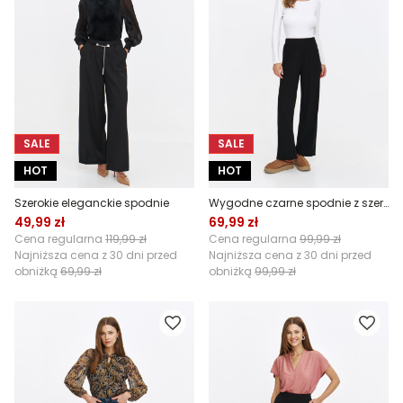
SALE
SALE
HOT
HOT
Szerokie eleganckie spodnie
Wygodne czarne spodnie z szerokimi nogawkami
49,99 zł
69,99 zł
Cena regularna
119,99 zł
Cena regularna
99,99 zł
Najniższa cena z 30 dni przed
Najniższa cena z 30 dni przed
obniżką
69,99 zł
obniżką
99,99 zł