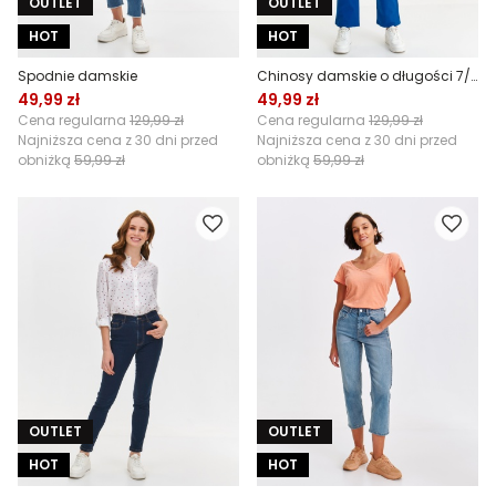
OUTLET
OUTLET
HOT
HOT
Spodnie damskie
Chinosy damskie o długości 7/8
49,99 zł
49,99 zł
Cena regularna
129,99 zł
Cena regularna
129,99 zł
Najniższa cena z 30 dni przed
Najniższa cena z 30 dni przed
obniżką
59,99 zł
obniżką
59,99 zł
OUTLET
OUTLET
HOT
HOT