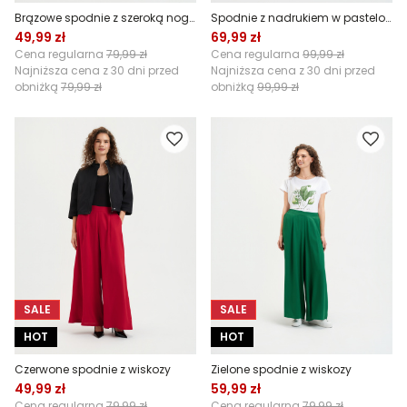
Brązowe spodnie z szeroką nogawką
Spodnie z nadrukiem w pastelowe kwiaty
49,99 zł
69,99 zł
Cena regularna
79,99 zł
Cena regularna
99,99 zł
Najniższa cena z 30 dni przed
Najniższa cena z 30 dni przed
obniżką
79,99 zł
obniżką
99,99 zł
SALE
SALE
HOT
HOT
Czerwone spodnie z wiskozy
Zielone spodnie z wiskozy
49,99 zł
59,99 zł
Cena regularna
79,99 zł
Cena regularna
79,99 zł