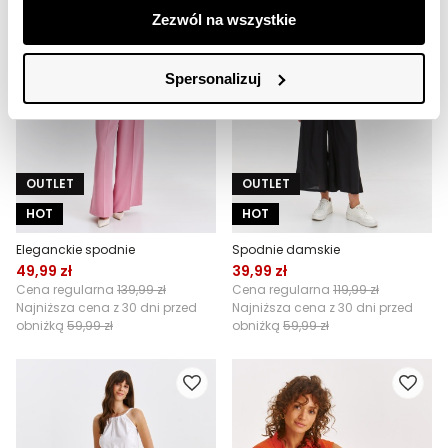
Zezwól na wszystkie
Spersonalizuj
OUTLET
OUTLET
HOT
HOT
Eleganckie spodnie
Spodnie damskie
49,99 zł
39,99 zł
Cena regularna
139,99 zł
Cena regularna
119,99 zł
Najniższa cena z 30 dni przed
Najniższa cena z 30 dni przed
obniżką
59,99 zł
obniżką
59,99 zł