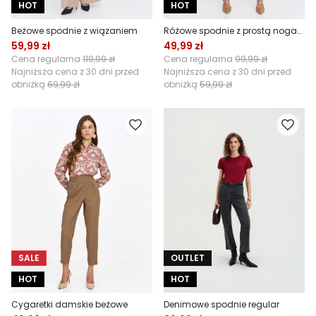
HOT
HOT
Beżowe spodnie z wiązaniem
Różowe spodnie z prostą nogawką w kant
59,99 zł
49,99 zł
Cena regularna
119,99 zł
Cena regularna
99,99 zł
Najniższa cena z 30 dni przed
Najniższa cena z 30 dni przed
obniżką
69,99 zł
obniżką
59,99 zł
SALE
OUTLET
HOT
HOT
Cygaretki damskie beżowe
Denimowe spodnie regular