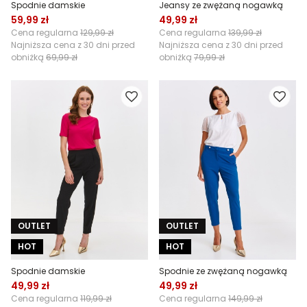
Spodnie damskie
Jeansy ze zwężaną nogawką
59,99 zł
49,99 zł
Cena regularna
129,99 zł
Cena regularna
139,99 zł
Najniższa cena z 30 dni przed
Najniższa cena z 30 dni przed
obniżką
69,99 zł
obniżką
79,99 zł
OUTLET
OUTLET
HOT
HOT
Spodnie damskie
Spodnie ze zwężaną nogawką
49,99 zł
49,99 zł
Cena regularna
119,99 zł
Cena regularna
149,99 zł