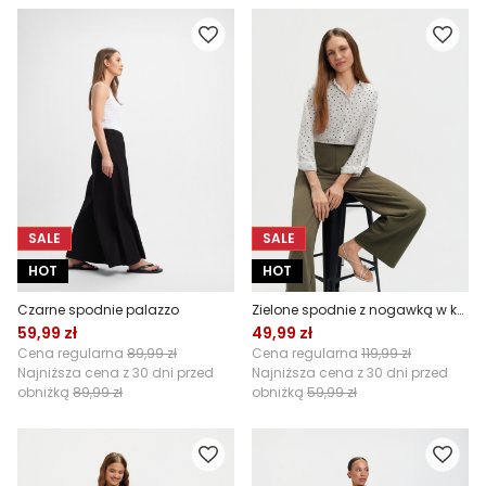
SALE
SALE
HOT
HOT
Czarne spodnie palazzo
Zielone spodnie z nogawką w kant
59,99 zł
49,99 zł
Cena regularna
89,99 zł
Cena regularna
119,99 zł
Najniższa cena z 30 dni przed
Najniższa cena z 30 dni przed
obniżką
89,99 zł
obniżką
59,99 zł