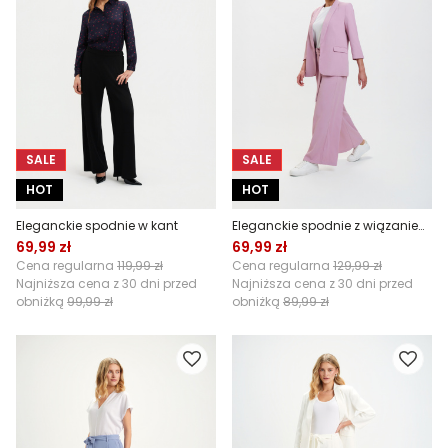
SALE
SALE
HOT
HOT
Eleganckie spodnie w kant
Eleganckie spodnie z wiązaniem róż
69,99 zł
69,99 zł
Cena regularna
119,99 zł
Cena regularna
129,99 zł
Najniższa cena z 30 dni przed
Najniższa cena z 30 dni przed
obniżką
99,99 zł
obniżką
89,99 zł