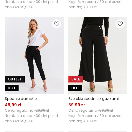
Najniższa cena z 30 dni przed
Najniższa cena z 30 dni przed
obniżką
69,99 zł
obniżką
79,99 zł
OUTLET
SALE
HOT
HOT
Spodnie damskie
Szerokie spodnie z guzikami
49,99 zł
59,99 zł
Cena regularna
129,99 zł
Cena regularna
159,99 zł
Najniższa cena z 30 dni przed
Najniższa cena z 30 dni przed
obniżką
69,99 zł
obniżką
79,99 zł