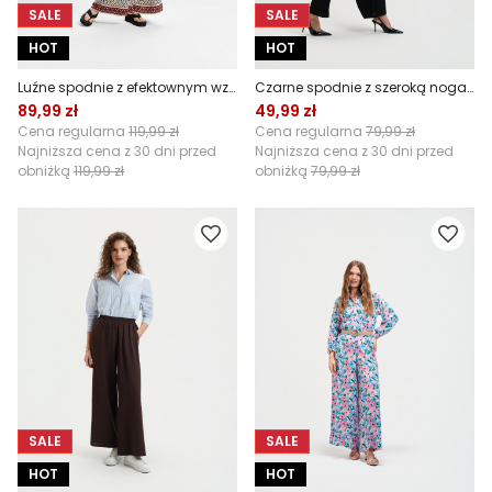
SALE
SALE
HOT
HOT
Luźne spodnie z efektownym wzorem
Czarne spodnie z szeroką nogawką
89,99 zł
49,99 zł
Cena regularna
119,99 zł
Cena regularna
79,99 zł
Najniższa cena z 30 dni przed
Najniższa cena z 30 dni przed
obniżką
119,99 zł
obniżką
79,99 zł
SALE
SALE
HOT
HOT