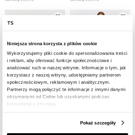
Niniejsza strona korzysta z plików cookie
Wykorzystujemy pliki cookie do spersonalizowania treści
i reklam, aby oferować funkcje społecznościowe i
analizować ruch w naszej witrynie. Informacje o tym, jak
OUTLET
OUTLET
korzystasz z naszej witryny, udostępniamy partnerom
społecznościowym, reklamowym i analitycznym.
HOT
HOT
Partnerzy mogą połączyć te informacje z innymi danymi
Luźne beżowe spodnie
Spodnie damskie
otrzymanymi od Ciebie lub uzyskanymi podczas
49,99 zł
49,99 zł
korzystania z ich usług.
Cena regularna
129,99 zł
Cena regularna
129,99 zł
Najniższa cena z 30 dni przed
Najniższa cena z 30 dni przed
obniżką
69,99 zł
obniżką
79,99 zł
Pokaż szczegóły