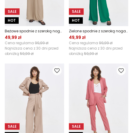
SALE
SALE
HOT
HOT
Beżowe spodnie z szeroką nogawką
Zielone spodnie z szeroką nogawką
49,99 zł
49,99 zł
Cena regularna
99,99 zł
Cena regularna
99,99 zł
Najniższa cena z 30 dni przed
Najniższa cena z 30 dni przed
obniżką
59,99 zł
obniżką
59,99 zł
SALE
SALE