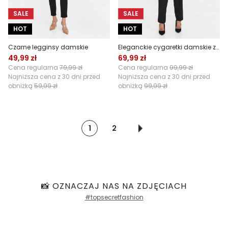
SALE
SALE
HOT
HOT
Czarne legginsy damskie
Eleganckie cygaretki damskie z paskiem
49,99 zł
69,99 zł
Cena regularna
79,99 zł
Cena regularna
99,99 zł
Najniższa cena z 30 dni przed
Najniższa cena z 30 dni przed
obniżką
59,99 zł
obniżką
99,99 zł
1
2
📸 OZNACZAJ NAS NA ZDJĘCIACH
#topsecretfashion