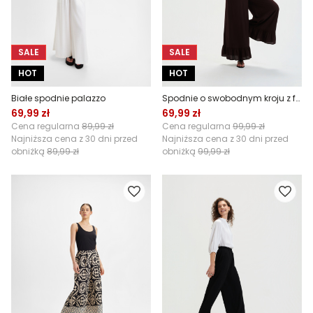
SALE
SALE
HOT
HOT
Białe spodnie palazzo
Spodnie o swobodnym kroju z falbankami
69,99 zł
69,99 zł
Cena regularna
89,99 zł
Cena regularna
99,99 zł
Najniższa cena z 30 dni przed
Najniższa cena z 30 dni przed
obniżką
89,99 zł
obniżką
99,99 zł