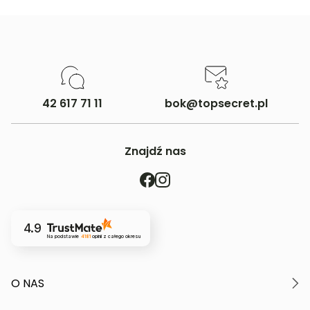
42 617 71 11
bok@topsecret.pl
Znajdź nas
4.9
Na podstawie
4181
opinii
z całego okresu
O NAS
O marce