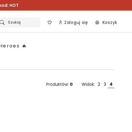
 kod: HOT
Zaloguj się
Koszyk
Szukaj
Heroes 🔥
Produktów:
0
Widok:
2
3
4