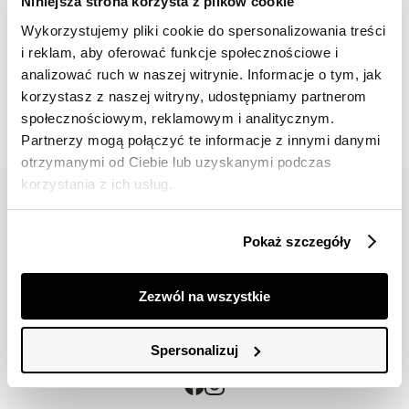
Niniejsza strona korzysta z plików cookie
Wykorzystujemy pliki cookie do spersonalizowania treści
i reklam, aby oferować funkcje społecznościowe i
📸 OZNACZAJ NAS NA ZDJĘCIACH
analizować ruch w naszej witrynie. Informacje o tym, jak
#topsecretfashion
korzystasz z naszej witryny, udostępniamy partnerom
społecznościowym, reklamowym i analitycznym.
Partnerzy mogą połączyć te informacje z innymi danymi
otrzymanymi od Ciebie lub uzyskanymi podczas
korzystania z ich usług.
Pokaż szczegóły
42 617 71 11
bok@topsecret.pl
Zezwól na wszystkie
Znajdź nas
Spersonalizuj