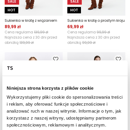
SALE
SALE
HOT
HOT
Sukienka w kratę z wiązaniem
Sukienka w kratę o prostym kroju
89,99 zł
69,99 zł
Cena regularna
139,99 zł
Cena regularna
99,99 zł
Najniższa cena z 30 dni przed
Najniższa cena z 30 dni przed
obniżką
139,99 zł
obniżką
99,99 zł
Niniejsza strona korzysta z plików cookie
Wykorzystujemy pliki cookie do spersonalizowania treści
i reklam, aby oferować funkcje społecznościowe i
analizować ruch w naszej witrynie. Informacje o tym, jak
SALE
SALE
korzystasz z naszej witryny, udostępniamy partnerom
HOT
HOT
społecznościowym, reklamowym i analitycznym.