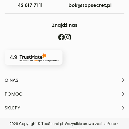
42 617 71 11
bok@topsecret.pl
Znajdź nas
4.9
Na podstawie
4181
opinii
z całego okresu
O NAS
O marce
POMOC
Nasze wartości
Polityka prywatności
Moje konto
SKLEPY
Kontakt
Regulamin serwisu
Płatność i dostawa
Znajdź najbliższy sklep
Zwroty i reklamacje
2026 Copyright © TopSecret.pl. Wszystkie prawa zastrzeżone -
DARMOWA DOSTAWA do sklepów