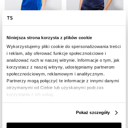
SALE
SALE
NOC20
NOC20
SATYNOWA SUKIENKA SLIP ON ROSE
SUKIENKA SLIP ON DARK NIGHT
Niniejsza strona korzysta z plików cookie
50,00 zł
47,00 zł
Cena regularna
219,00 zł
Cena regularna
239,00 zł
Wykorzystujemy pliki cookie do spersonalizowania treści
Najniższa cena z 30 dni przed
Najniższa cena z 30 dni przed
i reklam, aby oferować funkcje społecznościowe i
obniżką
50,37 zł
obniżką
47,80 zł
analizować ruch w naszej witrynie. Informacje o tym, jak
korzystasz z naszej witryny, udostępniamy partnerom
społecznościowym, reklamowym i analitycznym.
Partnerzy mogą połączyć te informacje z innymi danymi
otrzymanymi od Ciebie lub uzyskanymi podczas
korzystania z ich usług.
📸 OZNACZAJ NAS NA ZDJĘCIACH
#topsecretfashion
Pokaż szczegóły