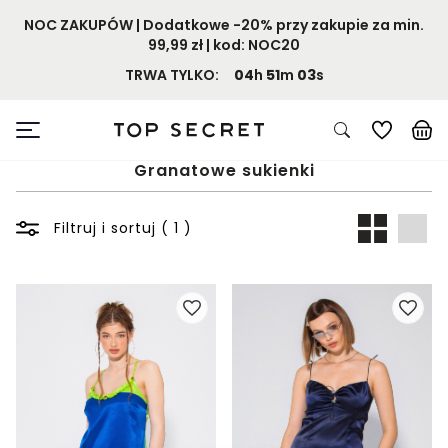
NOC ZAKUPÓW | Dodatkowe -20% przy zakupie za min.
99,99 zł | kod: NOC20
TRWA TYLKO:
04
h
51
m
03
s
Granatowe sukienki
Filtruj i sortuj ( 1 )