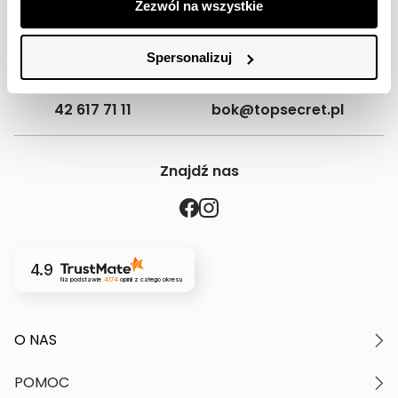
Zezwól na wszystkie
Spersonalizuj
42 617 71 11
bok@topsecret.pl
Znajdź nas
4.9
Na podstawie
4174
opinii
z całego okresu
O NAS
O marce
POMOC
Nasze wartości