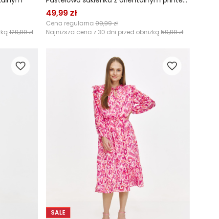
ikalnym
Pastelowa sukienka z orientalnym printem
49,99 zł
Cena regularna
99,99 zł
żką
129,99 zł
Najniższa cena z 30 dni przed obniżką
59,99 zł
SALE