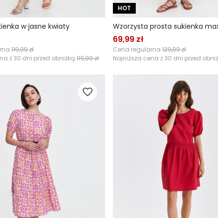
HOT
ienka w jasne kwiaty
Wzorzysta prosta sukienka max
69,99 zł
arna
119,99 zł
Cena regularna
129,99 zł
na z 30 dni przed obniżką
119,99 zł
Najniższa cena z 30 dni przed obni