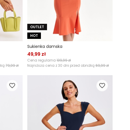
OUTLET
HOT
Sukienka damska
49,99 zł
Cena regularna
139,99 zł
żką
79,99 zł
Najniższa cena z 30 dni przed obniżką
69,99 zł