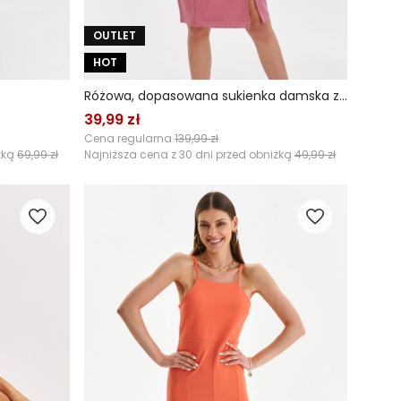
OUTLET
HOT
Różowa, dopasowana sukienka damska z dekoltem
39,99 zł
Cena regularna
139,99 zł
żką
69,99 zł
Najniższa cena z 30 dni przed obniżką
49,99 zł