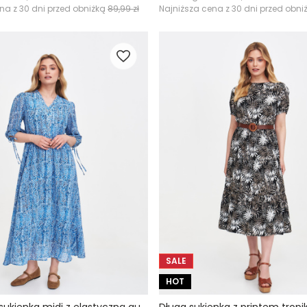
na z 30 dni przed obniżką
89,99 zł
Najniższa cena z 30 dni przed obni
SALE
HOT