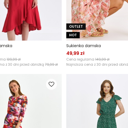
OUTLET
HOT
damska
Sukienka damska
49,99 zł
arna
139,99 zł
Cena regularna
149,99 zł
na z 30 dni przed obniżką
79,99 zł
Najniższa cena z 30 dni przed obni