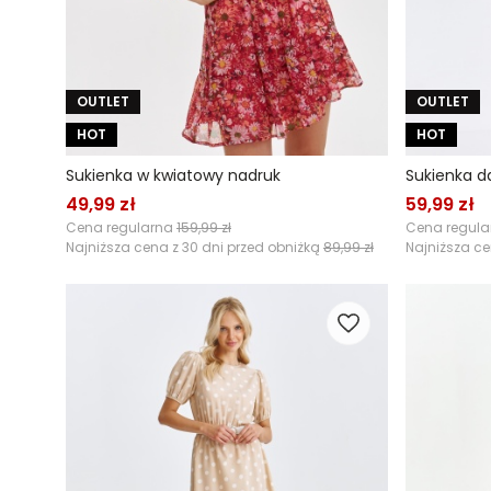
OUTLET
OUTLET
HOT
HOT
Sukienka w kwiatowy nadruk
Sukienka 
49,99 zł
59,99 zł
Cena regularna
159,99 zł
Cena regul
Najniższa cena z 30 dni przed obniżką
89,99 zł
Najniższa ce