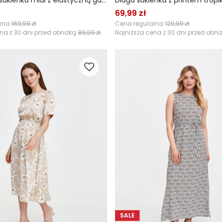
Wzorzysta sukienka midi z elastyczną gumą w talii
Długa sukienka z printem trop
69,99 zł
arna
169,99 zł
Cena regularna
129,99 zł
na z 30 dni przed obniżką
89,99 zł
Najniższa cena z 30 dni przed obni
SALE