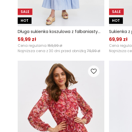
SALE
SALE
HOT
HOT
Długa sukienka koszulowa z falbaniastym dołem
Sukienka z
59,99 zł
69,99 zł
Cena regularna
159,99 zł
Cena regul
Najniższa cena z 30 dni przed obniżką
79,99 zł
Najniższa ce