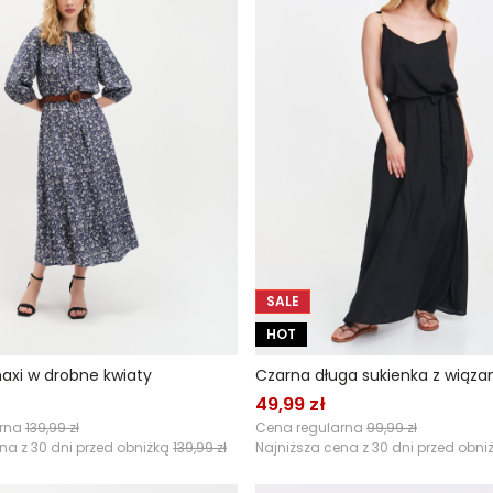
SALE
HOT
axi w drobne kwiaty
Czarna długa sukienka z wiązan
49,99 zł
arna
139,99 zł
Cena regularna
99,99 zł
na z 30 dni przed obniżką
139,99 zł
Najniższa cena z 30 dni przed obni