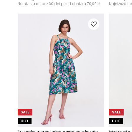
Najniższa cena z 30 dni przed obniżką
79,99 zł
Najniższa ce
SALE
SALE
HOT
HOT