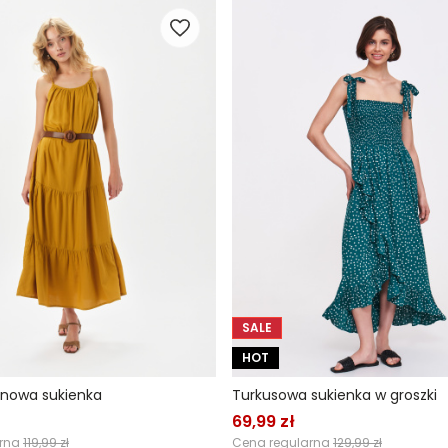
SALE
HOT
inowa sukienka
Turkusowa sukienka w groszki
69,99 zł
arna
119,99 zł
Cena regularna
129,99 zł