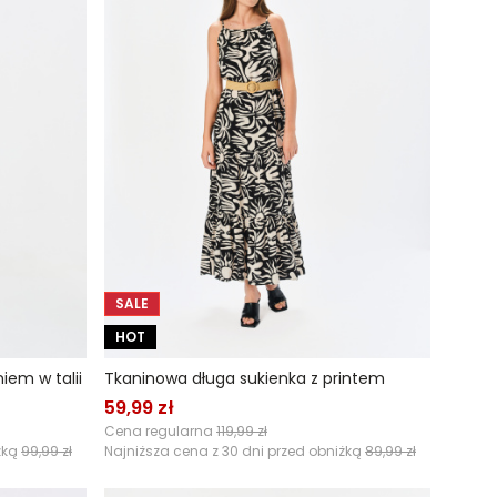
SALE
HOT
iem w talii
Tkaninowa długa sukienka z printem
59,99 zł
Cena regularna
119,99 zł
żką
99,99 zł
Najniższa cena z 30 dni przed obniżką
89,99 zł