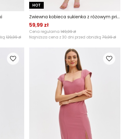
HOT
i
Zwiewna kobieca sukienka z różowym printem
59,99 zł
Cena regularna
149,99 zł
żką
129,99 zł
Najniższa cena z 30 dni przed obniżką
79,99 zł