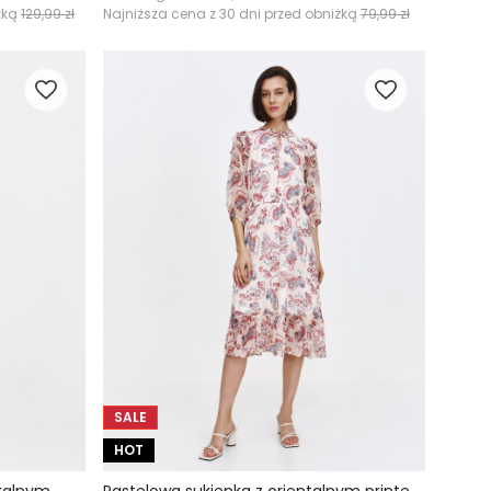
żką
129,99 zł
Najniższa cena z 30 dni przed obniżką
79,99 zł
SALE
HOT