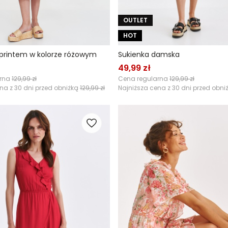
OUTLET
HOT
 printem w kolorze różowym
Sukienka damska
49,99 zł
arna
129,99 zł
Cena regularna
129,99 zł
na z 30 dni przed obniżką
129,99 zł
Najniższa cena z 30 dni przed obni