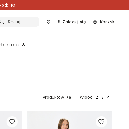
 kod: HOT
Zaloguj się
Koszyk
Szukaj
Heroes 🔥
Produktów:
76
Widok:
2
3
4