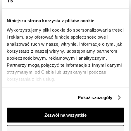
NOC20
NOC20
Turkusowa sukienka w groszki
Sukienka mini o dopasowanym fasonie
Niniejsza strona korzysta z plików cookie
69,99 zł
49,99 zł
Cena regularna
129,99 zł
Cena regularna
129,99 zł
Wykorzystujemy pliki cookie do spersonalizowania treści
Najniższa cena z 30 dni przed
Najniższa cena z 30 dni przed
i reklam, aby oferować funkcje społecznościowe i
obniżką
129,99 zł
obniżką
69,99 zł
analizować ruch w naszej witrynie. Informacje o tym, jak
korzystasz z naszej witryny, udostępniamy partnerom
społecznościowym, reklamowym i analitycznym.
Partnerzy mogą połączyć te informacje z innymi danymi
otrzymanymi od Ciebie lub uzyskanymi podczas
korzystania z ich usług.
Pokaż szczegóły
SALE
Zezwól na wszystkie
NOC20
Sukienka z błyszczącej tkaniny