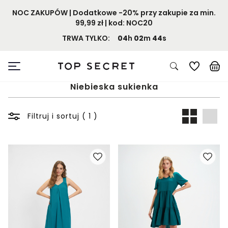
NOC ZAKUPÓW | Dodatkowe -20% przy zakupie za min.
99,99 zł | kod: NOC20
TRWA TYLKO:
04
h
02
m
44
s
Niebieska sukienka
Filtruj i sortuj ( 1 )