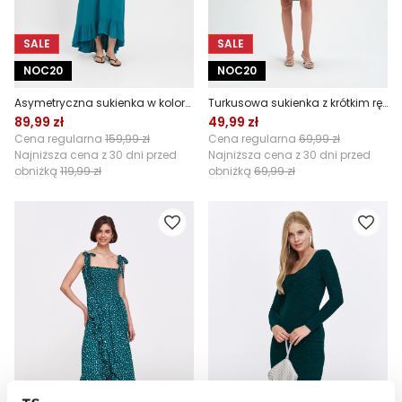
SALE
SALE
NOC20
NOC20
Asymetryczna sukienka w kolorze turkusowym
Turkusowa sukienka z krótkim rękawem
89,99 zł
49,99 zł
Cena regularna
159,99 zł
Cena regularna
69,99 zł
Najniższa cena z 30 dni przed
Najniższa cena z 30 dni przed
obniżką
119,99 zł
obniżką
69,99 zł
SALE
SALE