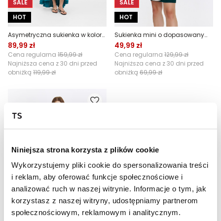
SALE
SALE
HOT
HOT
Asymetryczna sukienka w kolorze turkusowym
Sukienka mini o dopasowanym fasonie
89,99 zł
49,99 zł
Cena regularna
159,99 zł
Cena regularna
129,99 zł
Najniższa cena z 30 dni przed
Najniższa cena z 30 dni przed
obniżką
119,99 zł
obniżką
69,99 zł
Niniejsza strona korzysta z plików cookie
Wykorzystujemy pliki cookie do spersonalizowania treści
i reklam, aby oferować funkcje społecznościowe i
analizować ruch w naszej witrynie. Informacje o tym, jak
SALE
korzystasz z naszej witryny, udostępniamy partnerom
HOT
społecznościowym, reklamowym i analitycznym.