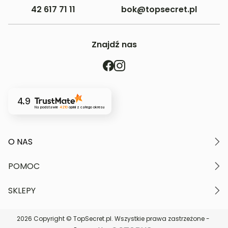
42 617 71 11
bok@topsecret.pl
Znajdź nas
4.9
Na podstawie
4210
opinii
z całego okresu
O NAS
O marce
POMOC
Nasze wartości
Polityka prywatności
Moje konto
SKLEPY
Kontakt
Regulamin serwisu
Płatność i dostawa
Znajdź najbliższy sklep
Zwroty i reklamacje
2026 Copyright © TopSecret.pl. Wszystkie prawa zastrzeżone -
DARMOWA DOSTAWA do sklepów