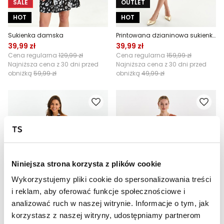
SALE
OUTLET
HOT
HOT
Sukienka damska
Printowana dzianinowa sukienka
39,99 zł
39,99 zł
Cena regularna
129,99 zł
Cena regularna
159,99 zł
Najniższa cena z 30 dni przed
Najniższa cena z 30 dni przed
obniżką
59,99 zł
obniżką
49,99 zł
Niniejsza strona korzysta z plików cookie
Wykorzystujemy pliki cookie do spersonalizowania treści
i reklam, aby oferować funkcje społecznościowe i
SALE
OUTLET
analizować ruch w naszej witrynie. Informacje o tym, jak
HOT
HOT
korzystasz z naszej witryny, udostępniamy partnerom