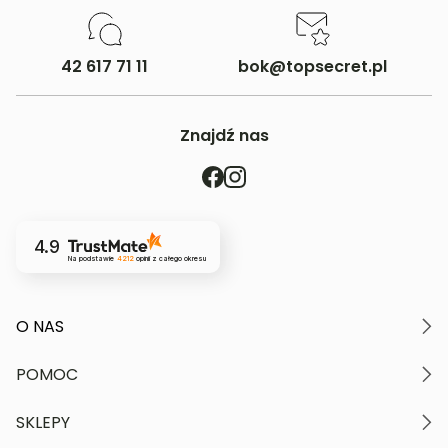
42 617 71 11
bok@topsecret.pl
Znajdź nas
4.9
Na podstawie
4212
opinii
z całego okresu
O NAS
O marce
POMOC
Nasze wartości
Polityka prywatności
Moje konto
SKLEPY
Kontakt
Regulamin serwisu