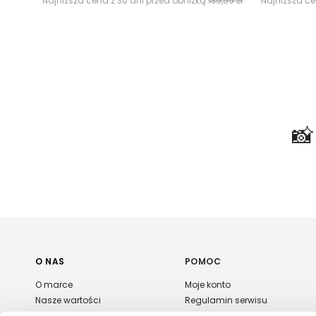
Najniższa cena z 30 dni przed obniżką
139,99 zł
Najniższa ce

O NAS
POMOC
O marce
Moje konto
Nasze wartości
Regulamin serwisu
Polityka prywatności
Płatność i dostawa