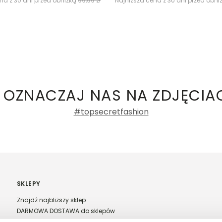
na z 30 dni przed obniżką
99,99 zł
Najniższa cena z 30 dni przed obni
 OZNACZAJ NAS NA ZDJĘCIA
#topsecretfashion
SKLEPY
Znajdź najbliższy sklep
DARMOWA DOSTAWA do sklepów
Franczyza Top Secret