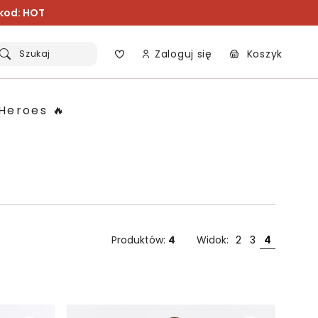
 kod: HOT
Zaloguj się
Koszyk
Szukaj
Heroes 🔥
Produktów:
4
Widok:
2
3
4