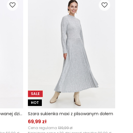
SALE
HOT
Obcisła szara sukienka z prążkowanej dzianiny
Szara sukienka maxi z plisowanym dołem
69,99 zł
Cena regularna
139,99 zł