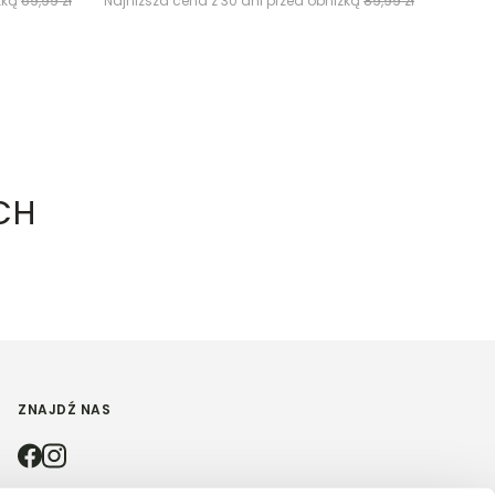
żką
69,99 zł
Najniższa cena z 30 dni przed obniżką
89,99 zł
CH
ZNAJDŹ NAS