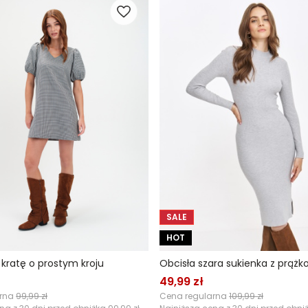
SALE
HOT
 kratę o prostym kroju
49,99 zł
arna
99,99 zł
Cena regularna
109,99 zł