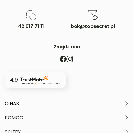
42 617 71 11
bok@topsecret.pl
Znajdź nas
4.9
Na podstawie
4200
opinii
z całego okresu
O NAS
O marce
POMOC
Nasze wartości
Polityka prywatności
Moje konto
SKLEPY