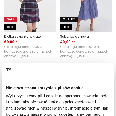
SALE
OUTLET
HOT
HOT
Krótka sukienka w kratę
Sukienka damska
69,99 zł
49,99 zł
Cena regularna
119,99 zł
Cena regularna
129,99 zł
Najniższa cena z 30 dni przed
Najniższa cena z 30 dni przed
obniżką
89,99 zł
obniżką
69,99 zł
Niniejsza strona korzysta z plików cookie
Wykorzystujemy pliki cookie do spersonalizowania treści
i reklam, aby oferować funkcje społecznościowe i
analizować ruch w naszej witrynie. Informacje o tym, jak
korzystasz z naszej witryny, udostępniamy partnerom