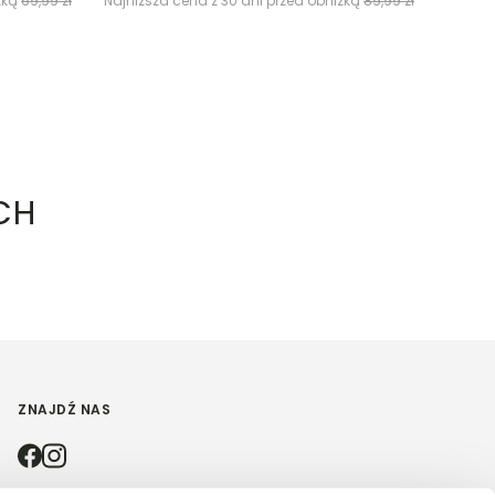
żką
69,99 zł
Najniższa cena z 30 dni przed obniżką
89,99 zł
CH
ZNAJDŹ NAS