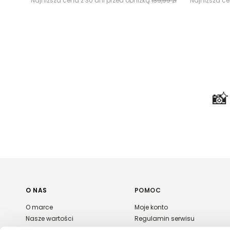
Najniższa cena z 30 dni przed obniżką
139,99 zł
Najniższa ce

O NAS
POMOC
O marce
Moje konto
Nasze wartości
Regulamin serwisu
Polityka prywatności
Płatność i dostawa