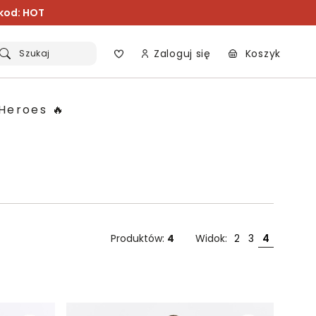
 kod: HOT
Zaloguj się
Koszyk
Szukaj
Heroes 🔥
Produktów:
4
Widok:
2
3
4