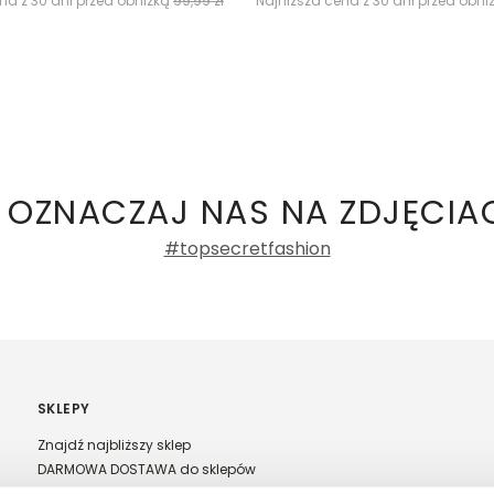
na z 30 dni przed obniżką
99,99 zł
Najniższa cena z 30 dni przed obni
 OZNACZAJ NAS NA ZDJĘCIA
#topsecretfashion
SKLEPY
Znajdź najbliższy sklep
DARMOWA DOSTAWA do sklepów
Franczyza Top Secret