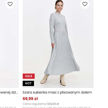
SALE
HOT
Obcisła szara sukienka z prążkowanej dzianiny
Szara sukienka maxi z plisowanym dołem
69,99 zł
Cena regularna
139,99 zł