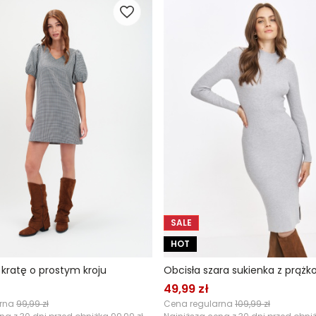
SALE
HOT
 kratę o prostym kroju
49,99 zł
arna
99,99 zł
Cena regularna
109,99 zł