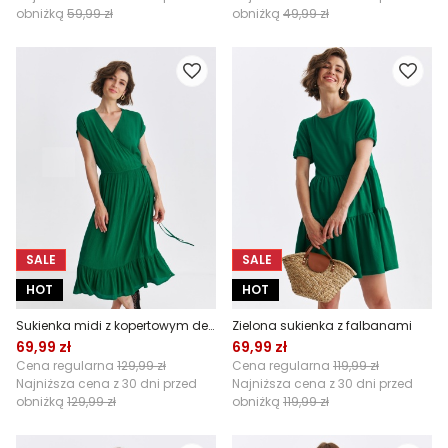
obniżką
59,99 zł
obniżką
49,99 zł
SALE
SALE
HOT
HOT
Sukienka midi z kopertowym dekoltem
Zielona sukienka z falbanami
69,99 zł
69,99 zł
Cena regularna
129,99 zł
Cena regularna
119,99 zł
Najniższa cena z 30 dni przed
Najniższa cena z 30 dni przed
obniżką
129,99 zł
obniżką
119,99 zł