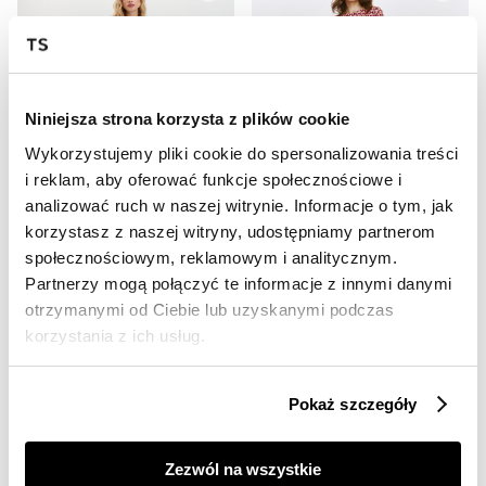
Niniejsza strona korzysta z plików cookie
Wykorzystujemy pliki cookie do spersonalizowania treści
i reklam, aby oferować funkcje społecznościowe i
SALE
SALE
analizować ruch w naszej witrynie. Informacje o tym, jak
HOT
HOT
korzystasz z naszej witryny, udostępniamy partnerom
społecznościowym, reklamowym i analitycznym.
Sukienka midi o prostym kroju
Zwiewna sukienka wiskozowa
89,99 zł
49,99 zł
Partnerzy mogą połączyć te informacje z innymi danymi
Cena regularna
129,99 zł
Cena regularna
99,99 zł
otrzymanymi od Ciebie lub uzyskanymi podczas
Najniższa cena z 30 dni przed
Najniższa cena z 30 dni przed
korzystania z ich usług.
obniżką
129,99 zł
obniżką
59,99 zł
Pokaż szczegóły
Zezwól na wszystkie