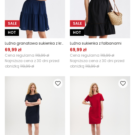
SALE
SALE
HOT
HOT
Luźna granatowa sukienka z krótkim rękawem
Luźna sukienka z falbanami
69,99 zł
69,99 zł
Cena regularna
119,99 zł
Cena regularna
119,99 zł
Najniższa cena z 30 dni przed
Najniższa cena z 30 dni przed
obniżką
119,99 zł
obniżką
119,99 zł