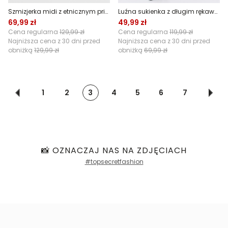
Szmizjerka midi z etnicznym printem
Luźna sukienka z długim rękawem
69,99 zł
49,99 zł
Cena regularna
129,99 zł
Cena regularna
119,99 zł
Najniższa cena z 30 dni przed
Najniższa cena z 30 dni przed
obniżką
129,99 zł
obniżką
69,99 zł
1
2
3
4
5
6
7
📸 OZNACZAJ NAS NA ZDJĘCIACH
#topsecretfashion