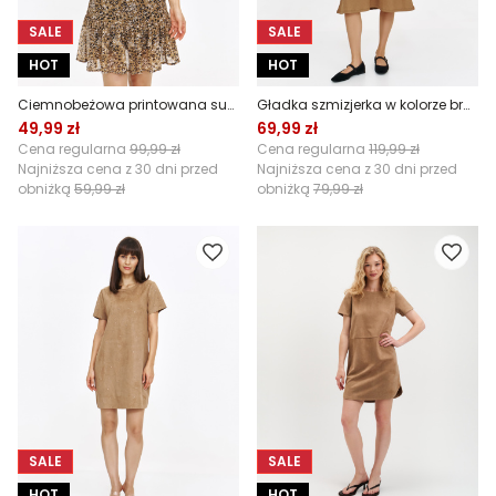
SALE
SALE
HOT
HOT
Ciemnobeżowa printowana sukienka
Gładka szmizjerka w kolorze brązowym
49,99 zł
69,99 zł
Cena regularna
99,99 zł
Cena regularna
119,99 zł
Najniższa cena z 30 dni przed
Najniższa cena z 30 dni przed
obniżką
59,99 zł
obniżką
79,99 zł
SALE
SALE
HOT
HOT