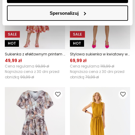
Spersonalizuj
SALE
SALE
HOT
HOT
Sukienka z efektownym printem w różowo-pomarańczowym kolorze
Stylowa sukienka w kwiatowy wzór
49,99 zł
69,99 zł
Cena regularna
99,99 zł
Cena regularna
119,99 zł
Najniższa cena z 30 dni przed
Najniższa cena z 30 dni przed
obniżką
99,99 zł
obniżką
79,99 zł