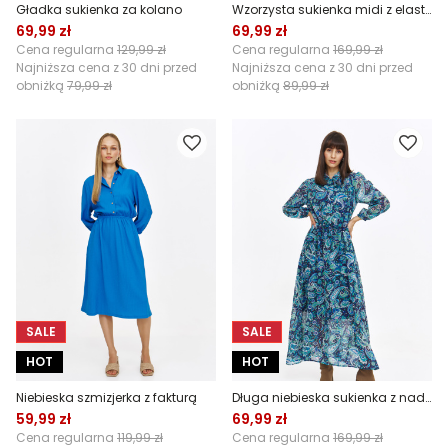
Gładka sukienka za kolano
Wzorzysta sukienka midi z elastyczną gumą w talii
69,99 zł
69,99 zł
Cena regularna
129,99 zł
Cena regularna
169,99 zł
Najniższa cena z 30 dni przed
Najniższa cena z 30 dni przed
obniżką
79,99 zł
obniżką
89,99 zł
SALE
SALE
HOT
HOT
Niebieska szmizjerka z fakturą
Długa niebieska sukienka z nadrukiem paisley
59,99 zł
69,99 zł
Cena regularna
119,99 zł
Cena regularna
169,99 zł