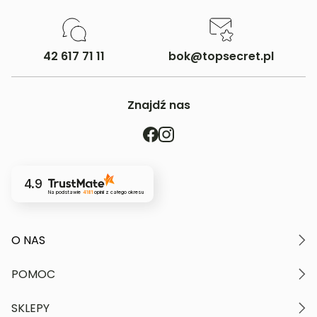
42 617 71 11
bok@topsecret.pl
Znajdź nas
4.9
Na podstawie
4181
opinii
z całego okresu
O NAS
O marce
POMOC
Nasze wartości
Polityka prywatności
Moje konto
SKLEPY
Kontakt
Regulamin serwisu