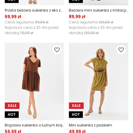
Prosta beżowa sukienka z eko zamszu
Beżowa mini sukienka z imitacji zamszu
69,99 zł
89,99 zł
Cena regularna
119,99 zł
Cena regularna
129,99 zł
Najniższa cena z 30 dni przed
Najniższa cena z 30 dni przed
obniżką
79,99 zł
obniżką
129,99 zł
SALE
SALE
HOT
HOT
Brązowa sukienka o luźnym kroju
Mini sukienka z paskiem
59,99 zł
49,99 zł