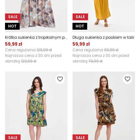
SALE
SALE
HOT
HOT
Krótka sukienka z tropikalnym printem
Długa sukienka z paskiem w talii
59,99 zł
59,99 zł
Cena regularna
129,99 zł
Cena regularna
99,99 zł
Najniższa cena z 30 dni przed
Najniższa cena z 30 dni przed
obniżką
129,99 zł
obniżką
79,99 zł
SALE
SALE