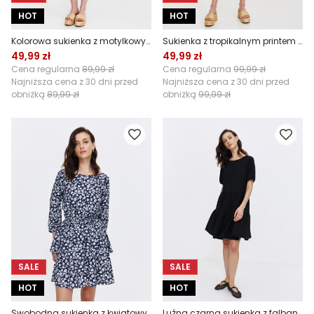
HOT
HOT
Kolorowa sukienka z motylkowymi rękawami
Sukienka z tropikalnym printem z wiązaniem
49,99 zł
49,99 zł
Cena regularna
89,99 zł
Cena regularna
99,99 zł
Najniższa cena z 30 dni przed
Najniższa cena z 30 dni przed
obniżką
89,99 zł
obniżką
99,99 zł
SALE
SALE
HOT
HOT
Swobodna sukienka z kwiatowy wzór
Luźna czarna sukienka z falbaną