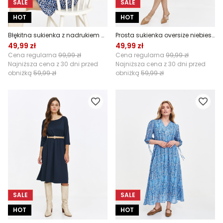
SALE
SALE
HOT
HOT
Błękitna sukienka z nadrukiem w drobne kwiaty
Prosta sukienka oversize niebieska
49,99 zł
49,99 zł
Cena regularna
99,99 zł
Cena regularna
99,99 zł
Najniższa cena z 30 dni przed
Najniższa cena z 30 dni przed
obniżką
59,99 zł
obniżką
59,99 zł
SALE
SALE
HOT
HOT