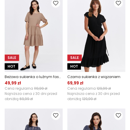
SALE
SALE
HOT
HOT
Beżowa sukienka o luźnym fasonie
Czarna sukienka z wiązaniem
49,99 zł
69,99 zł
Cena regularna
119,99 zł
Cena regularna
129,99 zł
Najniższa cena z 30 dni przed
Najniższa cena z 30 dni przed
obniżką
69,99 zł
obniżką
129,99 zł