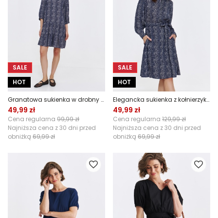
SALE
SALE
HOT
HOT
Granatowa sukienka w drobny wzór
Elegancka sukienka z kołnierzykiem
49,99 zł
49,99 zł
Cena regularna
99,99 zł
Cena regularna
129,99 zł
Najniższa cena z 30 dni przed
Najniższa cena z 30 dni przed
obniżką
69,99 zł
obniżką
69,99 zł