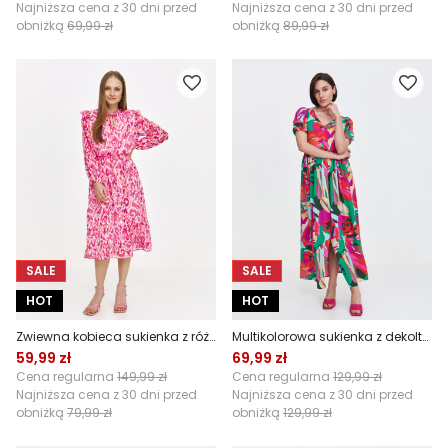
Najniższa cena z 30 dni przed
Najniższa cena z 30 dni przed
obniżką
69,99 zł
obniżką
89,99 zł
SALE
SALE
HOT
HOT
Zwiewna kobieca sukienka z różowym printem
Multikolorowa sukienka z dekoltem w V
59,99 zł
69,99 zł
Cena regularna
149,99 zł
Cena regularna
129,99 zł
Najniższa cena z 30 dni przed
Najniższa cena z 30 dni przed
obniżką
79,99 zł
obniżką
129,99 zł