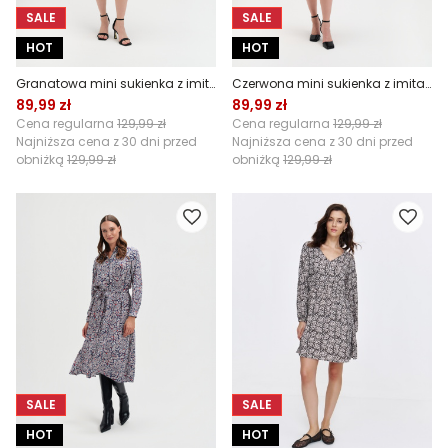
SALE
SALE
HOT
HOT
Granatowa mini sukienka z imitacji zamszu
Czerwona mini sukienka z imitacji zamszu
89,99 zł
89,99 zł
Cena regularna
129,99 zł
Cena regularna
129,99 zł
Najniższa cena z 30 dni przed
Najniższa cena z 30 dni przed
obniżką
129,99 zł
obniżką
129,99 zł
SALE
SALE
HOT
HOT