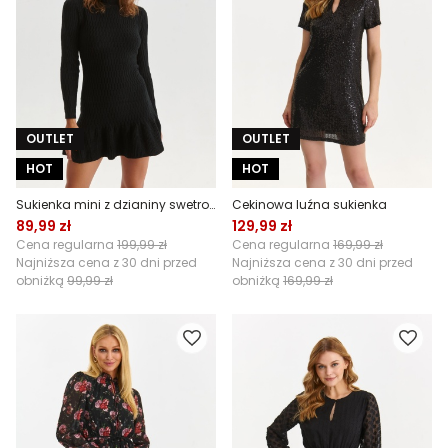
OUTLET
OUTLET
HOT
HOT
Sukienka mini z dzianiny swetrowej
Cekinowa luźna sukienka
89,99 zł
129,99 zł
Cena regularna
199,99 zł
Cena regularna
169,99 zł
Najniższa cena z 30 dni przed
Najniższa cena z 30 dni przed
obniżką
99,99 zł
obniżką
169,99 zł