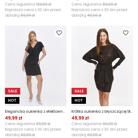
Cena regularna
129,99 zł
Cena regularna
89,99 zł
Najniższa cena z 30 dni przed
Najniższa cena z 30 dni przed
obniżką
69,99 zł
obniżką
49,99 zł
SALE
SALE
HOT
HOT
Elegancka sukienka z efektownym drapowaniem z przodu
Krótka sukienka z błyszczącej tkaniny
49,99 zł
49,99 zł
Cena regularna
99,99 zł
Cena regularna
99,99 zł
Najniższa cena z 30 dni przed
Najniższa cena z 30 dni przed
obniżką
69,99 zł
obniżką
69,99 zł