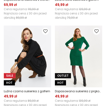
69,99 zł
49,99 zł
Cena regularna
119,99 zł
Cena regularna
129,99 zł
Najniższa cena z 30 dni przed
Najniższa cena z 30 dni przed
obniżką
89,99 zł
obniżką
79,99 zł
SALE
OUTLET
HOT
HOT
Luźna czarna sukienka z golfem
Dopasowana sukienka z prąkowanej dzianiny
49,99 zł
49,99 zł
Cena regularna
89,99 zł
Cena regularna
139,99 zł
Najniższa cena z 30 dni przed
Najniższa cena z 30 dni przed