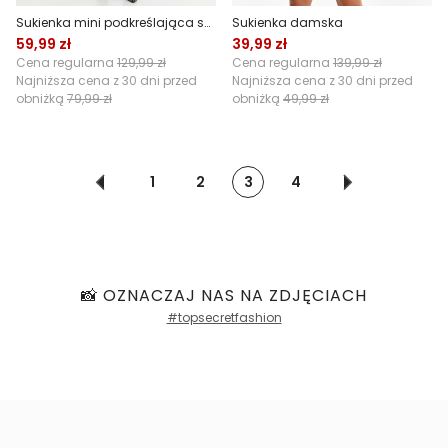
Sukienka mini podkreślająca sylwetkę
Sukienka damska
59,99 zł
39,99 zł
Cena regularna
129,99 zł
Cena regularna
139,99 zł
Najniższa cena z 30 dni przed
Najniższa cena z 30 dni przed
obniżką
79,99 zł
obniżką
49,99 zł
1
2
3
4
📸 OZNACZAJ NAS NA ZDJĘCIACH
#topsecretfashion