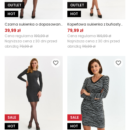
OUTLET
OUTLET
HOT
HOT
Czarna sukienka o dopasowanym kroju
Kopertowa sukienka z bufiastym rękawem i kwiatowym wzorem
39,99 zł
79,99 zł
Cena regularna
199,99 zł
Cena regularna
169,99 zł
Najniższa cena z 30 dni przed
Najniższa cena z 30 dni przed
obniżką
79,99 zł
obniżką
119,99 zł
SALE
SALE
HOT
HOT