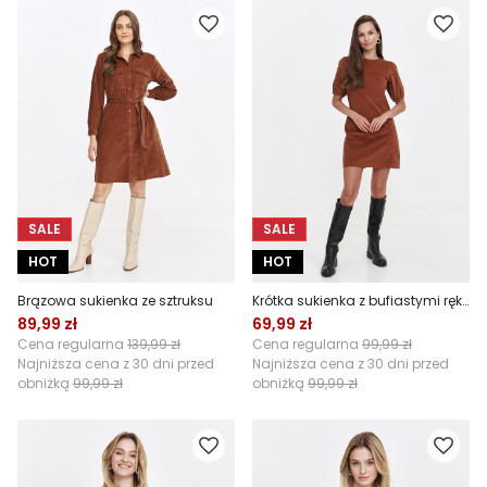
SALE
SALE
HOT
HOT
Brązowa sukienka ze sztruksu
Krótka sukienka z bufiastymi rękawami
89,99 zł
69,99 zł
Cena regularna
139,99 zł
Cena regularna
99,99 zł
Najniższa cena z 30 dni przed
Najniższa cena z 30 dni przed
obniżką
99,99 zł
obniżką
99,99 zł