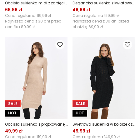
Obcisła sukienka midi z zapięciem z przodu
Elegancka sukienka z kwiatowym nadrukiem
69,99 zł
49,99 zł
Cena regularna
119,99 zł
Cena regularna
129,99 zł
Najniższa cena z 30 dni przed
Najniższa cena z 30 dni przed
obniżką
89,99 zł
obniżką
69,99 zł
SALE
SALE
HOT
HOT
Obcisła sukienka z prążkowanej dzianiny
Swetrowa sukienka w kolorze czarnym
49,99 zł
49,99 zł
Cena regularna
119,99 zł
Cena regularna
149,99 zł