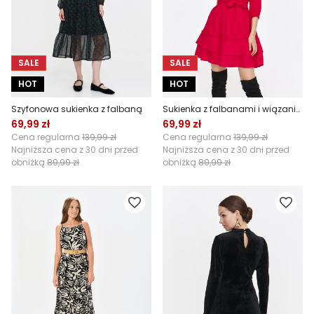
SALE
SALE
HOT
HOT
Szyfonowa sukienka z falbaną
Sukienka z falbanami i wiązaniem
69,99 zł
69,99 zł
Cena regularna
139,99 zł
Cena regularna
139,99 zł
Najniższa cena z 30 dni przed
Najniższa cena z 30 dni przed
obniżką
89,99 zł
obniżką
89,99 zł