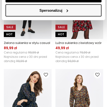
Spersonalizuj
SALE
SALE
HOT
HOT
Zielona sukienka w stylu casual
Luźna sukienka z kwiatowy wzór
89,99 zł
49,99 zł
Cena regularna
119,99 zł
Cena regularna
79,99 zł
Najniższa cena z 30 dni przed
Najniższa cena z 30 dni przed
obniżką
119,99 zł
obniżką
59,99 zł