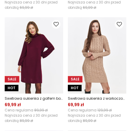
Najniższa cena z 30 dni przed
Najniższa cena z 30 dni przed
obniżką
69,99 zł
obniżką
69,99 zł
SALE
SALE
HOT
HOT
Swetrowa sukienka z golfem bordowa
Swetrowa sukienka z warkoczowym splotem
69,99 zł
69,99 zł
Cena regularna
89,99 zł
Cena regularna
129,99 zł
Najniższa cena z 30 dni przed
Najniższa cena z 30 dni przed
obniżką
89,99 zł
obniżką
89,99 zł