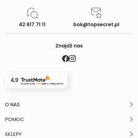
42 617 71 11
bok@topsecret.pl
Znajdź nas
4.9
Na podstawie
4216
opinii
z całego okresu
O NAS
O marce
POMOC
Nasze wartości
Polityka prywatności
Moje konto
SKLEPY
Kontakt
Regulamin serwisu