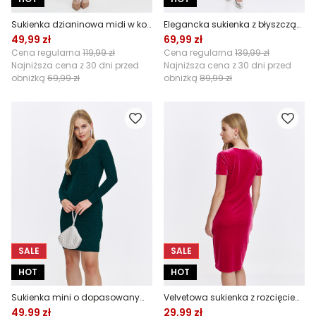
Sukienka dzianinowa midi w kolorze ciemnej zieleni
Elegancka sukienka z błyszczącą nitką
49,99 zł
69,99 zł
Cena regularna
119,99 zł
Cena regularna
139,99 zł
Najniższa cena z 30 dni przed
Najniższa cena z 30 dni przed
obniżką
69,99 zł
obniżką
89,99 zł
SALE
SALE
HOT
HOT
Sukienka mini o dopasowanym fasonie
Velvetowa sukienka z rozcięciem, czerwona
49,99 zł
29,99 zł