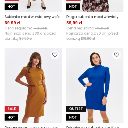
HOT
HOT
Sukienka maxi w kwiatowy wzór
Długa sukienka maxi w kwiaty
69,99 zł
89,99 zł
Cena regularna
179,99 zł
Cena regularna
179,99 zł
Najniższa cena z 30 dni przed
Najniższa cena z 30 dni przed
obniżką
89,99 zł
obniżką
139,99 zł
SALE
OUTLET
HOT
HOT
Dopasowana sukienka z cienkim paskiem
Dzianinowa sukienka z golfem