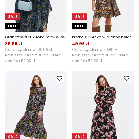
SALE
SALE
HOT
HOT
Granatowa sukienka maxi w kwiatowy wzór
Krótka sukienka w drobny kwiatowy wzór
89,99 zł
49,99 zł
Cena regularna
199,99 zł
Cena regularna
79,99 zł
Najniższa cena z 30 dni przed
Najniższa cena z 30 dni przed
obniżką
119,99 zł
obniżką
59,99 zł
SALE
SALE