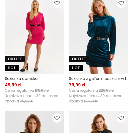
OUTLET
OUTLET
HOT
HOT
Sukienka damska
Sukienka z golfem i paskiem w talii
49,99 zł
79,99 zł
Cena regularna
139,99 zł
Cena regularna
229,99 zł
Najniższa cena z 30 dni przed
Najniższa cena z 30 dni przed
obniżką
79,99 zł
obniżką
89,99 zł