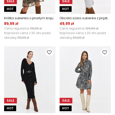
SALE
SALE
HOT
HOT
Krótka sukienka o prostym kroju
Obcisła szara sukienka z prążkowanej dzianiny
89,99 zł
49,99 zł
Cena regularna
119,99 zł
Cena regularna
109,99 zł
Najniższa cena z 30 dni przed
Najniższa cena z 30 dni przed
obniżką
119,99 zł
obniżką
69,99 zł
SALE
SALE
HOT
HOT