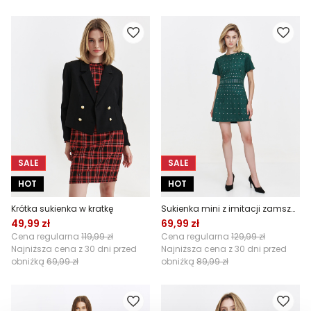
SALE
SALE
HOT
HOT
Krótka sukienka w kratkę
Sukienka mini z imitacji zamszu w kolorze zieleni
49,99 zł
69,99 zł
Cena regularna
119,99 zł
Cena regularna
129,99 zł
Najniższa cena z 30 dni przed
Najniższa cena z 30 dni przed
obniżką
69,99 zł
obniżką
89,99 zł