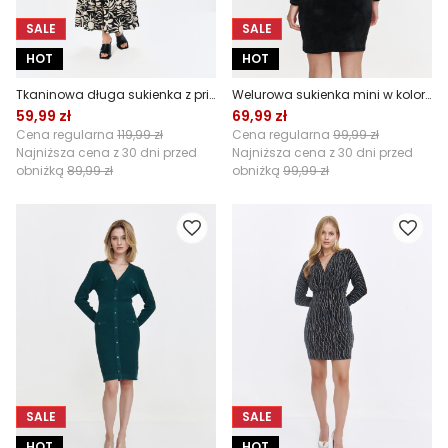
SALE
SALE
HOT
HOT
Tkaninowa długa sukienka z printem
Welurowa sukienka mini w kolorze czarnym
59,99 zł
69,99 zł
Cena regularna
119,99 zł
Cena regularna
99,99 zł
Najniższa cena z 30 dni przed
Najniższa cena z 30 dni przed
obniżką
89,99 zł
obniżką
99,99 zł
SALE
SALE
HOT
HOT