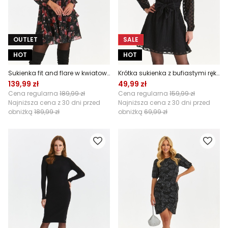
OUTLET
SALE
HOT
HOT
Sukienka fit and flare w kwiatowy nadruk
Krótka sukienka z bufiastymi rękawami
139,99 zł
49,99 zł
Cena regularna
189,99 zł
Cena regularna
159,99 zł
Najniższa cena z 30 dni przed
Najniższa cena z 30 dni przed
obniżką
189,99 zł
obniżką
69,99 zł