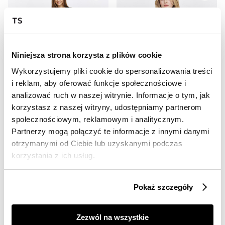
Niniejsza strona korzysta z plików cookie
Wykorzystujemy pliki cookie do spersonalizowania treści
i reklam, aby oferować funkcje społecznościowe i
SALE
SALE
analizować ruch w naszej witrynie. Informacje o tym, jak
HOT
HOT
korzystasz z naszej witryny, udostępniamy partnerom
społecznościowym, reklamowym i analitycznym.
Sukienka z błyszczącej tkaniny
Velvetowa sukienka w kolorze morskiej zieleni
69,99 zł
49,99 zł
Partnerzy mogą połączyć te informacje z innymi danymi
Cena regularna
119,99 zł
Cena regularna
99,99 zł
otrzymanymi od Ciebie lub uzyskanymi podczas
Najniższa cena z 30 dni przed
Najniższa cena z 30 dni przed
korzystania z ich usług.
obniżką
89,99 zł
obniżką
69,99 zł
Pokaż szczegóły
Zezwól na wszystkie