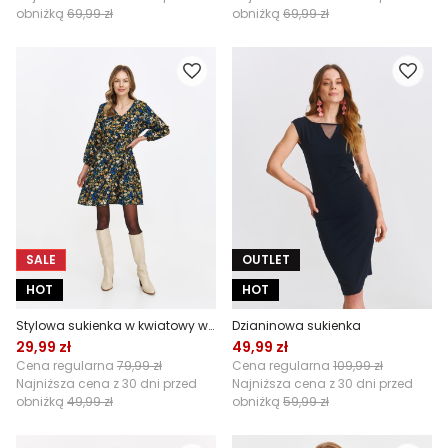
obniżką
69,99 zł
obniżką
69,99 zł
SALE
OUTLET
HOT
HOT
Stylowa sukienka w kwiatowy wzór
Dzianinowa sukienka
29,99 zł
49,99 zł
Cena regularna
79,99 zł
Cena regularna
109,99 zł
Najniższa cena z 30 dni przed
Najniższa cena z 30 dni przed
obniżką
49,99 zł
obniżką
59,99 zł