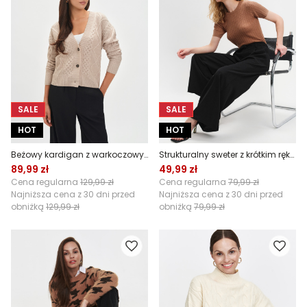
SALE
SALE
HOT
HOT
Beżowy kardigan z warkoczowym splotem
Strukturalny sweter z krótkim rękawem
89,99 zł
49,99 zł
Cena regularna
129,99 zł
Cena regularna
79,99 zł
Najniższa cena z 30 dni przed
Najniższa cena z 30 dni przed
obniżką
129,99 zł
obniżką
79,99 zł