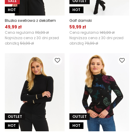
SALE
OUTLET
HOT
HOT
Bluzka swetrowa z dekoltem
Golf damski
49,99 zł
59,99 zł
Cena regularna
119,99 zł
Cena regularna
149,99 zł
Najniższa cena z 30 dni przed
Najniższa cena z 30 dni przed
obniżką
59,99 zł
obniżką
79,99 zł
OUTLET
OUTLET
HOT
HOT