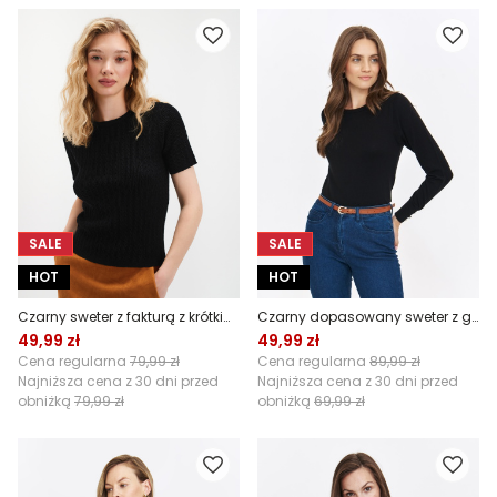
SALE
SALE
HOT
HOT
Czarny sweter z fakturą z krótkim rękawem
Czarny dopasowany sweter z guzikami na rękawie
49,99 zł
49,99 zł
Cena regularna
79,99 zł
Cena regularna
89,99 zł
Najniższa cena z 30 dni przed
Najniższa cena z 30 dni przed
obniżką
79,99 zł
obniżką
69,99 zł