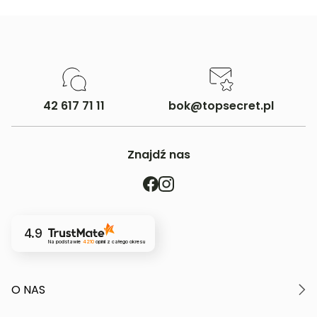
42 617 71 11
bok@topsecret.pl
Znajdź nas
4.9
Na podstawie
4210
opinii
z całego okresu
O NAS
O marce