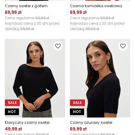
Czarny sweter z golfem
Czarna kamizelka swetrowa
69,99 zł
69,99 zł
Cena regularna
99,99 zł
Cena regularna
99,99 zł
Najniższa cena z 30 dni przed
Najniższa cena z 30 dni przed
obniżką
99,99 zł
obniżką
99,99 zł
SALE
SALE
HOT
HOT
Klasyczny czarny sweter
Czarny ażurowy sweter
49,99 zł
69,99 zł
Cena regularna
79,99 zł
Cena regularna
89,99 zł