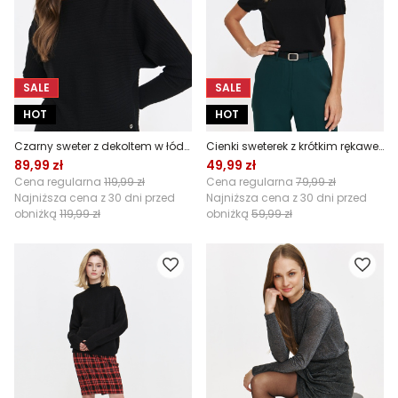
SALE
SALE
HOT
HOT
Czarny sweter z dekoltem w łódkę
Cienki sweterek z krótkim rękawem w kolorze czarnym
89,99 zł
49,99 zł
Cena regularna
119,99 zł
Cena regularna
79,99 zł
Najniższa cena z 30 dni przed
Najniższa cena z 30 dni przed
obniżką
119,99 zł
obniżką
59,99 zł