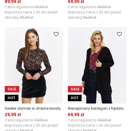
89,99 zł
69,99 zł
Cena regularna
119,99 zł
Cena regularna
99,99 zł
Najniższa cena z 30 dni przed
Najniższa cena z 30 dni przed
obniżką
119,99 zł
obniżką
99,99 zł
SALE
SALE
HOT
HOT
Sweter damski w drobne kwiaty
Niezapinany kardigan z frędzlami, czarny
29,99 zł
69,99 zł
Cena regularna
79,99 zł
Cena regularna
119,99 zł
Najniższa cena z 30 dni przed
Najniższa cena z 30 dni przed
obniżką
49,99 zł
obniżką
89,99 zł