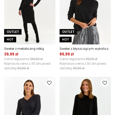
OUTLET
OUTLET
HOT
HOT
Sweter z metaliczną nitką
Sweter z błyszczącym wykończeniem
39,99 zł
89,99 zł
Cena regularna
139,99 zł
Cena regularna
119,99 zł
Najniższa cena z 30 dni przed
Najniższa cena z 30 dni przed
obniżką
59,99 zł
obniżką
119,99 zł