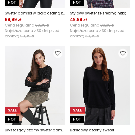
HOT
HOT
Sweter damski w biało czarną kratę
Stylowy sweter ze srebrną nitką
69,99 zł
49,99 zł
Cena regularna
99,99 zł
Cena regularna
89,99 zł
Najniższa cena z 30 dni przed
Najniższa cena z 30 dni przed
obniżką
99,99 zł
obniżką
69,99 zł
SALE
SALE
HOT
HOT
Błyszczący czarny sweter damski
Basicowy czarny sweter