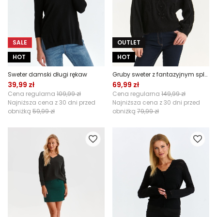
SALE
OUTLET
HOT
HOT
Sweter damski długi rękaw
Gruby sweter z fantazyjnym splotem
39,99 zł
69,99 zł
Cena regularna
109,99 zł
Cena regularna
149,99 zł
Najniższa cena z 30 dni przed
Najniższa cena z 30 dni przed
obniżką
59,99 zł
obniżką
79,99 zł