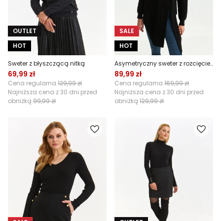
OUTLET
SALE
HOT
HOT
Sweter z błyszczącą nitką
Asymetryczny sweter z rozcięciem
69,99 zł
89,99 zł
Cena regularna
129,99 zł
Cena regularna
169,99 zł
Najniższa cena z 30 dni przed
Najniższa cena z 30 dni przed
obniżką
99,99 zł
obniżką
129,99 zł