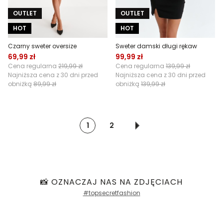
OUTLET
OUTLET
HOT
HOT
Czarny sweter oversize
Sweter damski długi rękaw
69,99 zł
99,99 zł
Cena regularna
219,99 zł
Cena regularna
139,99 zł
Najniższa cena z 30 dni przed
Najniższa cena z 30 dni przed
obniżką
89,99 zł
obniżką
139,99 zł
1
2
📸 OZNACZAJ NAS NA ZDJĘCIACH
#topsecretfashion