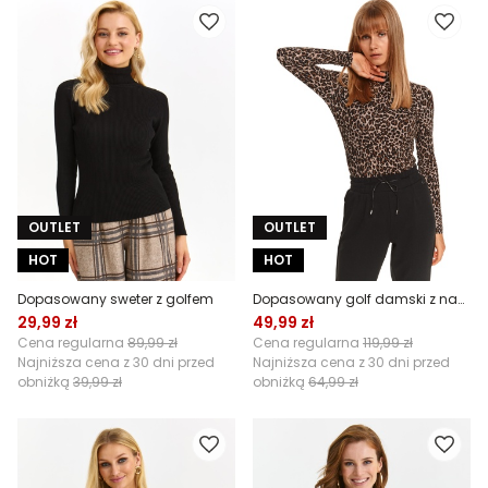
OUTLET
OUTLET
HOT
HOT
Dopasowany sweter z golfem
Dopasowany golf damski z nadrukiem
29,99 zł
49,99 zł
Cena regularna
89,99 zł
Cena regularna
119,99 zł
Najniższa cena z 30 dni przed
Najniższa cena z 30 dni przed
obniżką
39,99 zł
obniżką
64,99 zł