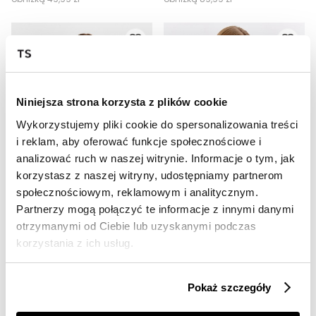
Niniejsza strona korzysta z plików cookie
Wykorzystujemy pliki cookie do spersonalizowania treści
i reklam, aby oferować funkcje społecznościowe i
analizować ruch w naszej witrynie. Informacje o tym, jak
SALE
SALE
korzystasz z naszej witryny, udostępniamy partnerom
społecznościowym, reklamowym i analitycznym.
HOT
HOT
Partnerzy mogą połączyć te informacje z innymi danymi
Czarny półgolf z miękkiej dzianiny
Sweter damski długi rękaw
otrzymanymi od Ciebie lub uzyskanymi podczas
39,99 zł
59,99 zł
korzystania z ich usług.
Cena regularna
99,99 zł
Cena regularna
159,99 zł
Najniższa cena z 30 dni przed
Najniższa cena z 30 dni przed
obniżką
69,99 zł
obniżką
79,99 zł
Pokaż szczegóły