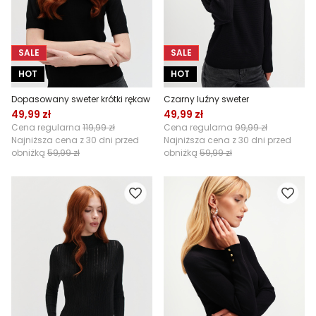
SALE
SALE
HOT
HOT
Dopasowany sweter krótki rękaw
Czarny luźny sweter
49,99 zł
49,99 zł
Cena regularna
119,99 zł
Cena regularna
99,99 zł
Najniższa cena z 30 dni przed
Najniższa cena z 30 dni przed
obniżką
59,99 zł
obniżką
59,99 zł