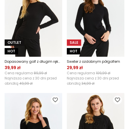
OUTLET
SALE
HOT
HOT
Dopasowany golf z długim rękawem
Sweter z ozdobnym półgolfem
39,99 zł
29,99 zł
Cena regularna
89,99 zł
Cena regularna
109,99 zł
Najniższa cena z 30 dni przed
Najniższa cena z 30 dni przed
obniżką
49,99 zł
obniżką
34,99 zł