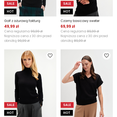
SALE
SALE
HOT
HOT
Golf z ażurową fakturą
Czarny basicowy sweter
49,99 zł
69,99 zł
Cena regularna
99,99 zł
Cena regularna
89,99 zł
Najniższa cena z 30 dni przed
Najniższa cena z 30 dni przed
obniżką
99,99 zł
obniżką
89,99 zł
SALE
SALE
HOT
HOT