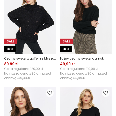
SALE
SALE
HOT
HOT
Czarny sweter z golfem z błyszczącymi dżetami
Luźny czarny sweter damski
89,99 zł
49,99 zł
Cena regularna
129,99 zł
Cena regularna
119,99 zł
Najniższa cena z 30 dni przed
Najniższa cena z 30 dni przed
obniżką
129,99 zł
obniżką
69,99 zł