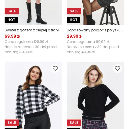
SALE
SALE
HOT
HOT
Sweter z golfem z ciepłej dzianiny
Dopasowany półgolf z połyskująca nitką
69,99 zł
29,99 zł
Cena regularna
129,99 zł
Cena regularna
69,99 zł
Najniższa cena z 30 dni przed
Najniższa cena z 30 dni przed
obniżką
89,99 zł
obniżką
49,99 zł
SALE
SALE