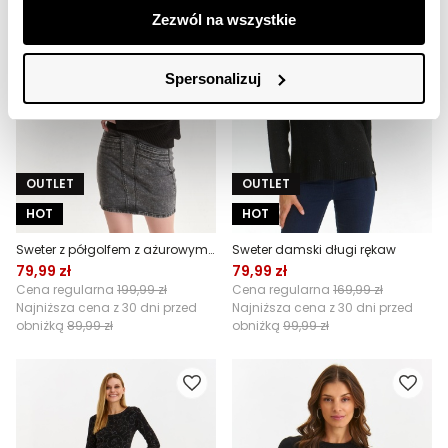
Zezwól na wszystkie
Spersonalizuj
OUTLET
OUTLET
HOT
HOT
Sweter z półgolfem z ażurowymi wstawkami
Sweter damski długi rękaw
79,99 zł
79,99 zł
Cena regularna
199,99 zł
Cena regularna
169,99 zł
Najniższa cena z 30 dni przed
Najniższa cena z 30 dni przed
obniżką
89,99 zł
obniżką
99,99 zł