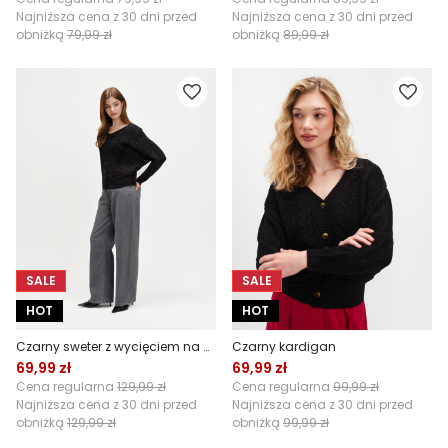
Najniższa cena z 30 dni przed
Najniższa cena z 30 dni przed
obniżką
79,99 zł
obniżką
89,99 zł
SALE
SALE
HOT
HOT
Czarny sweter z wycięciem na plecach
Czarny kardigan
69,99 zł
69,99 zł
Cena regularna
129,99 zł
Cena regularna
99,99 zł
Najniższa cena z 30 dni przed
Najniższa cena z 30 dni przed
obniżką
129,99 zł
obniżką
99,99 zł