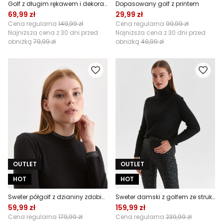
Golf z długim rękawem i dekoracyjnym łaĺcuszkiem
Dopasowany golf z printem
69,99 zł
29,99 zł
Cena regularna
149,99 zł
Cena regularna
99,99 zł
Najniższa cena z 30 dni przed
Najniższa cena z 30 dni przed
obniżką
79,99 zł
obniżką
49,99 zł
OUTLET
OUTLET
HOT
HOT
Sweter półgolf z dzianiny zdobionej metalizowaną nicią
Sweter damski z golfem ze strukturalnej tkaniny
59,99 zł
159,99 zł
Cena regularna
179,99 zł
Cena regularna
239,99 zł