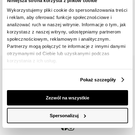
Niniejsza strona korzysta z plików cookie
Wykorzystujemy pliki cookie do spersonalizowania treści
i reklam, aby oferować funkcje społecznościowe i
📸 OZNACZAJ NAS NA ZDJĘCIACH
analizować ruch w naszej witrynie. Informacje o tym, jak
#topsecretfashion
korzystasz z naszej witryny, udostępniamy partnerom
społecznościowym, reklamowym i analitycznym.
Partnerzy mogą połączyć te informacje z innymi danymi
otrzymanymi od Ciebie lub uzyskanymi podczas
korzystania z ich usług.
Pokaż szczegóły
42 617 71 11
bok@topsecret.pl
Zezwól na wszystkie
Znajdź nas
Spersonalizuj