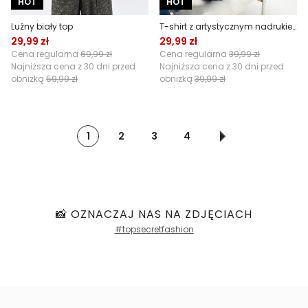
HOT
HOT
Luźny biały top
T-shirt z artystycznym nadrukiem
29,99 zł
29,99 zł
Cena regularna
69,99 zł
Cena regularna
39,99 zł
Najniższa cena z 30 dni przed
Najniższa cena z 30 dni przed
obniżką
59,99 zł
obniżką
39,99 zł
1
2
3
4
📸 OZNACZAJ NAS NA ZDJĘCIACH
#topsecretfashion