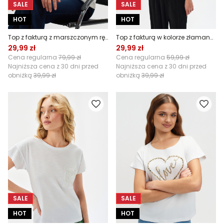
SALE
SALE
HOT
HOT
Top z fakturą z marszczonym rękawem
Top z fakturą w kolorze złamanej bieli
29,99 zł
29,99 zł
Cena regularna
79,99 zł
Cena regularna
59,99 zł
Najniższa cena z 30 dni przed
Najniższa cena z 30 dni przed
obniżką
39,99 zł
obniżką
39,99 zł
SALE
SALE
HOT
HOT