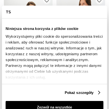
Niniejsza strona korzysta z plików cookie
Wykorzystujemy pliki cookie do spersonalizowania treści
i reklam, aby oferować funkcje społecznościowe i
SALE
SALE
analizować ruch w naszej witrynie. Informacje o tym, jak
HOT
HOT
korzystasz z naszej witryny, udostępniamy partnerom
społecznościowym, reklamowym i analitycznym.
T-shirt z barwnym motywem
T-shirt z interesującym nadrukiem
Partnerzy mogą połączyć te informacje z innymi danymi
29,99 zł
29,99 zł
otrzymanymi od Ciebie lub uzyskanymi podczas
Cena regularna
39,99 zł
Cena regularna
39,99 zł
Najniższa cena z 30 dni przed
Najniższa cena z 30 dni przed
korzystania z ich usług.
obniżką
39,99 zł
obniżką
39,99 zł
Pokaż szczegóły
Zezwól na wszystkie