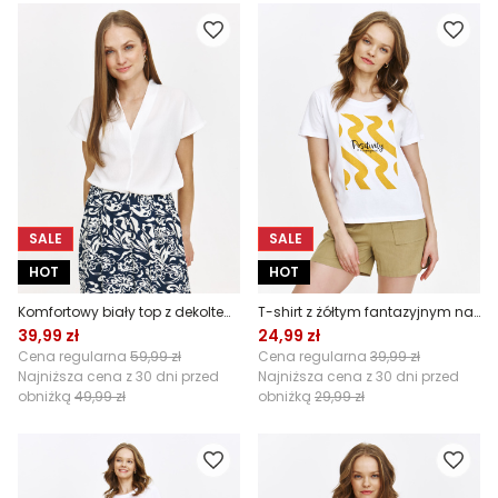
SALE
SALE
HOT
HOT
Komfortowy biały top z dekoltem v-neck
T-shirt z żółtym fantazyjnym nadrukiem
39,99 zł
24,99 zł
Cena regularna
59,99 zł
Cena regularna
39,99 zł
Najniższa cena z 30 dni przed
Najniższa cena z 30 dni przed
obniżką
49,99 zł
obniżką
29,99 zł