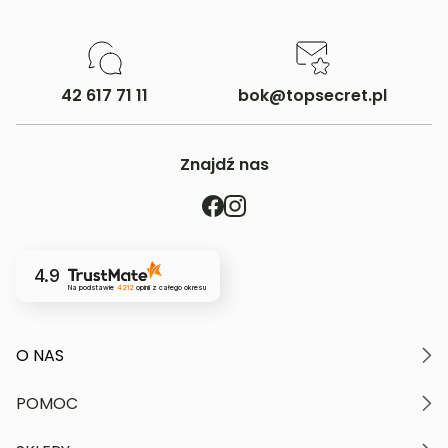
42 617 71 11
bok@topsecret.pl
Znajdź nas
4.9
Na podstawie
4212
opinii
z całego okresu
O NAS
O marce
POMOC
Nasze wartości
Polityka prywatności
Moje konto