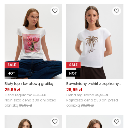
SALE
SALE
HOT
HOT
Biały top z kwiatową grafiką
Bawełniany t-shirt z tropikalnym nadrukiem
29,99 zł
29,99 zł
Cena regularna
39,99 zł
Cena regularna
39,99 zł
Najniższa cena z 30 dni przed
Najniższa cena z 30 dni przed
obniżką
39,99 zł
obniżką
39,99 zł