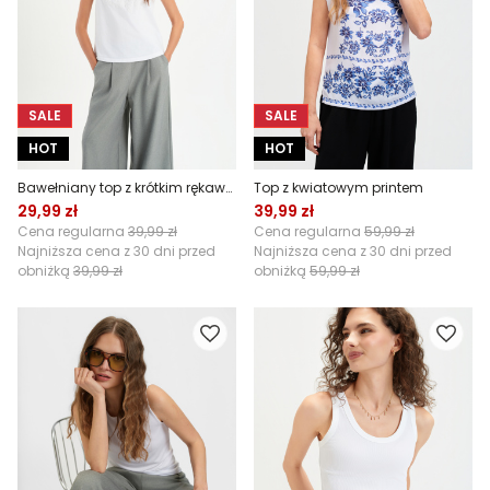
SALE
SALE
HOT
HOT
Bawełniany top z krótkim rękawem
Top z kwiatowym printem
29,99 zł
39,99 zł
Cena regularna
39,99 zł
Cena regularna
59,99 zł
Najniższa cena z 30 dni przed
Najniższa cena z 30 dni przed
obniżką
39,99 zł
obniżką
59,99 zł