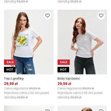
obniżką
59,99 zł
obniżką
39,99 zł
SALE
SALE
HOT
HOT
Top z grafiką
Biały top basic
29,99 zł
29,99 zł
Cena regularna
39,99 zł
Cena regularna
59,99 zł
Najniższa cena z 30 dni przed
Najniższa cena z 30 dni przed
obniżką
39,99 zł
obniżką
39,99 zł