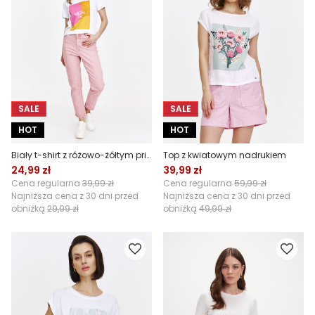
SALE
SALE
HOT
HOT
Biały t-shirt z różowo-żółtym printem
Top z kwiatowym nadrukiem
24,99 zł
39,99 zł
Cena regularna
39,99 zł
Cena regularna
59,99 zł
Najniższa cena z 30 dni przed
Najniższa cena z 30 dni przed
obniżką
29,99 zł
obniżką
49,99 zł