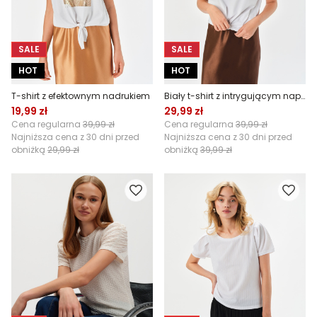
SALE
SALE
HOT
HOT
T-shirt z efektownym nadrukiem
Biały t-shirt z intrygującym napisem
19,99 zł
29,99 zł
Cena regularna
39,99 zł
Cena regularna
39,99 zł
Najniższa cena z 30 dni przed
Najniższa cena z 30 dni przed
obniżką
29,99 zł
obniżką
39,99 zł