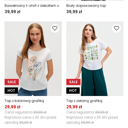
Bawełniany t-shirt z dekoltem v
Biały dopasowany top
39,99 zł
39,99 zł
SALE
SALE
HOT
HOT
Top z kolorową grafiką
Top z zieloną grafiką
29,99 zł
29,99 zł
Cena regularna
39,99 zł
Cena regularna
39,99 zł
Najniższa cena z 30 dni przed
Najniższa cena z 30 dni przed
obniżką
39,99 zł
obniżką
39,99 zł