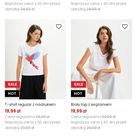
Najniższa cena z 30 dni przed
Najniższa cena z 30 dni przed
obniżką
24,99 zł
obniżką
24,99 zł
SALE
SALE
HOT
HOT
T-shirt regular z nadrukiem
Biały top z wiązaniem
19,99 zł
19,99 zł
Cena regularna
29,99 zł
Cena regularna
29,99 zł
Najniższa cena z 30 dni przed
Najniższa cena z 30 dni przed
obniżką
29,99 zł
obniżką
29,99 zł