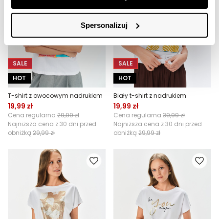
Spersonalizuj
SALE
SALE
HOT
HOT
T-shirt z owocowym nadrukiem
Biały t-shirt z nadrukiem
19,99 zł
19,99 zł
Cena regularna
29,99 zł
Cena regularna
39,99 zł
Najniższa cena z 30 dni przed
Najniższa cena z 30 dni przed
obniżką
29,99 zł
obniżką
29,99 zł