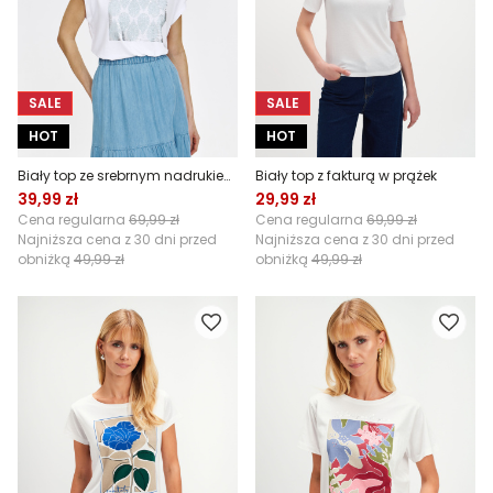
SALE
SALE
HOT
HOT
Biały top ze srebrnym nadrukiem na środku
Biały top z fakturą w prążek
39,99 zł
29,99 zł
Cena regularna
69,99 zł
Cena regularna
69,99 zł
Najniższa cena z 30 dni przed
Najniższa cena z 30 dni przed
obniżką
49,99 zł
obniżką
49,99 zł