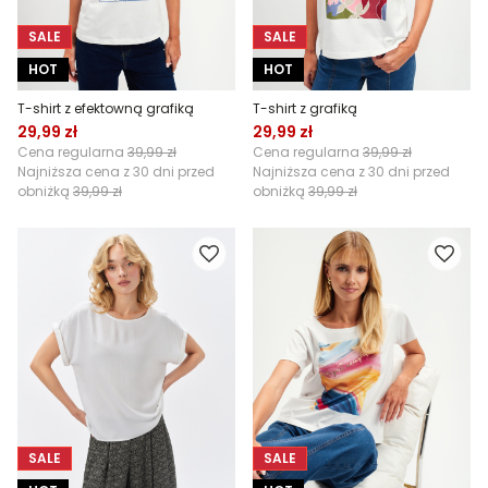
SALE
SALE
HOT
HOT
T-shirt z efektowną grafiką
T-shirt z grafiką
29,99 zł
29,99 zł
Cena regularna
39,99 zł
Cena regularna
39,99 zł
Najniższa cena z 30 dni przed
Najniższa cena z 30 dni przed
obniżką
39,99 zł
obniżką
39,99 zł
SALE
SALE