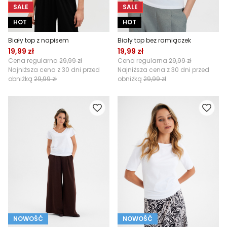
SALE
SALE
HOT
HOT
Biały top z napisem
Biały top bez ramiączek
19,99 zł
19,99 zł
Cena regularna
29,99 zł
Cena regularna
29,99 zł
Najniższa cena z 30 dni przed
Najniższa cena z 30 dni przed
obniżką
29,99 zł
obniżką
29,99 zł
NOWOŚĆ
NOWOŚĆ