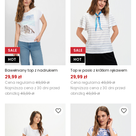
SALE
SALE
HOT
HOT
Bawełniany top z nadrukiem
Top w paski z krótkim rękawem
29,99 zł
29,99 zł
Cena regularna
49,99 zł
Cena regularna
49,99 zł
Najniższa cena z 30 dni przed
Najniższa cena z 30 dni przed
obniżką
49,99 zł
obniżką
49,99 zł