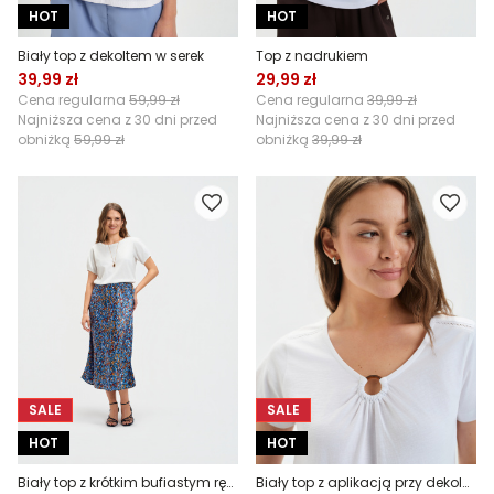
HOT
HOT
Biały top z dekoltem w serek
Top z nadrukiem
39,99 zł
29,99 zł
Cena regularna
59,99 zł
Cena regularna
39,99 zł
Najniższa cena z 30 dni przed
Najniższa cena z 30 dni przed
obniżką
59,99 zł
obniżką
39,99 zł
SALE
SALE
HOT
HOT
Biały top z krótkim bufiastym rękawem
Biały top z aplikacją przy dekolcie