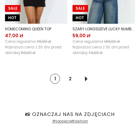
SALE
SALE
HOT
HOT
HOMECOMING QUEEN TOP
SZARY LONGSLEEVE LUCKY NUMBER
47,00 zł
59,00 zł
Cena regularna
119,00 zł
Cena regularna
149,00 zł
Najniższa cena z 30 dni przed
Najniższa cena z 30 dni przed
obniżką
59,00 zł
obniżką
74,00 zł
1
2
📸 OZNACZAJ NAS NA ZDJĘCIACH
#topsecretfashion