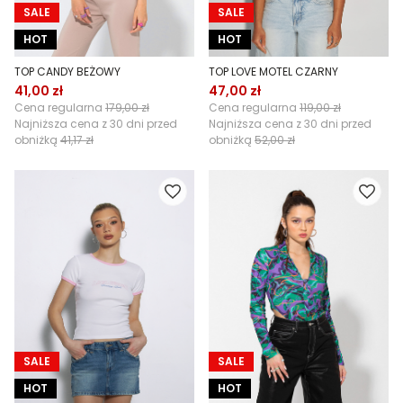
SALE
SALE
HOT
HOT
TOP CANDY BEŻOWY
TOP LOVE MOTEL CZARNY
41,00 zł
47,00 zł
Cena regularna
179,00 zł
Cena regularna
119,00 zł
Najniższa cena z 30 dni przed
Najniższa cena z 30 dni przed
obniżką
41,17 zł
obniżką
52,00 zł
SALE
SALE
HOT
HOT