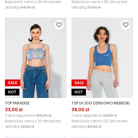
Najniższa cena z 30 dni przed
Najniższa cena z 30 dni przed
obniżką
54,00 zł
obniżką
37,53 zł
SALE
SALE
HOT
HOT
TOP PARADISE
TOP LH 2013 DZINSOWO NIEBIESKI
33,00 zł
39,00 zł
Cena regularna
169,00 zł
Cena regularna
99,00 zł
Najniższa cena z 30 dni przed
Najniższa cena z 30 dni przed
obniżką
33,80 zł
obniżką
49,00 zł