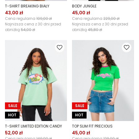
T-SHIRT BREAKING BIAŁY
BODY JUNGLE
43,00 zł
45,00 zł
Cena regularna
109,00 zł
Cena regularna
229,00 zł
Najniższa cena z 30 dni przed
Najniższa cena z 30 dni przed
obniżką
54,00 zł
obniżką
45,80 zł
SALE
SALE
HOT
HOT
T-SHIRT LIMITED EDITION CANDY
TOP SLIM FIT PRECIOUS
52,00 zł
45,00 zł
Cena regularna
149,00 zł
Cena regularna
129,00 zł