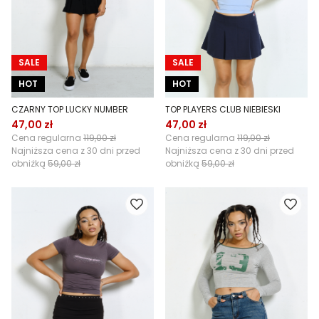
SALE
SALE
HOT
HOT
CZARNY TOP LUCKY NUMBER
TOP PLAYERS CLUB NIEBIESKI
47,00 zł
47,00 zł
Cena regularna
119,00 zł
Cena regularna
119,00 zł
Najniższa cena z 30 dni przed
Najniższa cena z 30 dni przed
obniżką
59,00 zł
obniżką
59,00 zł