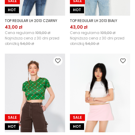
SALE
SALE
HOT
HOT
TOP REGULAR LH 2013 CZARNY
TOP REGULAR LH 2013 BIAŁY
43,00 zł
43,00 zł
Cena regularna
109,00 zł
Cena regularna
109,00 zł
Najniższa cena z 30 dni przed
Najniższa cena z 30 dni przed
obniżką
54,00 zł
obniżką
54,00 zł
SALE
SALE
HOT
HOT