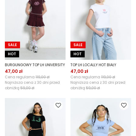
SALE
SALE
HOT
HOT
BURGUNGOWY TOP LH UNIVERSITY
TOP LH LOCALLY HOT BIAŁY
47,00 zł
47,00 zł
Cena regularna
119,00 zł
Cena regularna
119,00 zł
Najniższa cena z 30 dni przed
Najniższa cena z 30 dni przed
obniżką
59,00 zł
obniżką
59,00 zł