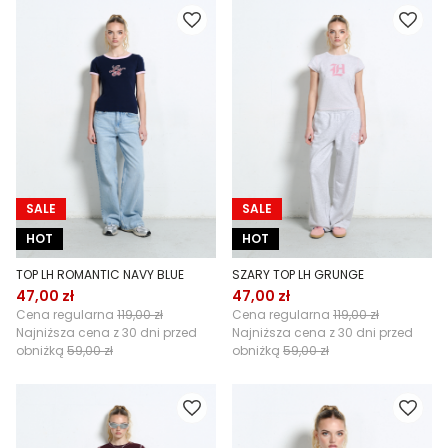
SALE
SALE
HOT
HOT
TOP LH ROMANTIC NAVY BLUE
SZARY TOP LH GRUNGE
47,00 zł
47,00 zł
Cena regularna
119,00 zł
Cena regularna
119,00 zł
Najniższa cena z 30 dni przed
Najniższa cena z 30 dni przed
obniżką
59,00 zł
obniżką
59,00 zł