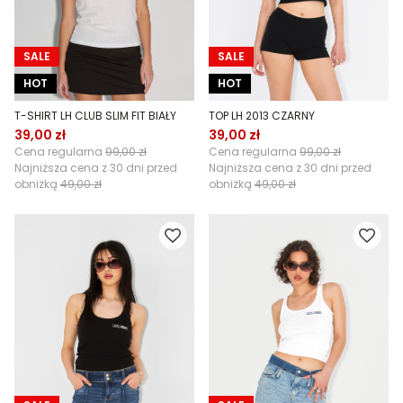
SALE
SALE
HOT
HOT
T-SHIRT LH CLUB SLIM FIT BIAŁY
TOP LH 2013 CZARNY
39,00 zł
39,00 zł
Cena regularna
99,00 zł
Cena regularna
99,00 zł
Najniższa cena z 30 dni przed
Najniższa cena z 30 dni przed
obniżką
49,00 zł
obniżką
49,00 zł