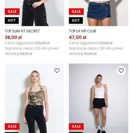
SALE
SALE
HOT
HOT
TOP SLIM FIT SECRET
TOP LH VIP CLUB
38,00 zł
47,00 zł
Cena regularna
109,00 zł
Cena regularna
119,00 zł
Najniższa cena z 30 dni przed
Najniższa cena z 30 dni przed
obniżką
38,15 zł
obniżką
51,00 zł
SALE
SALE