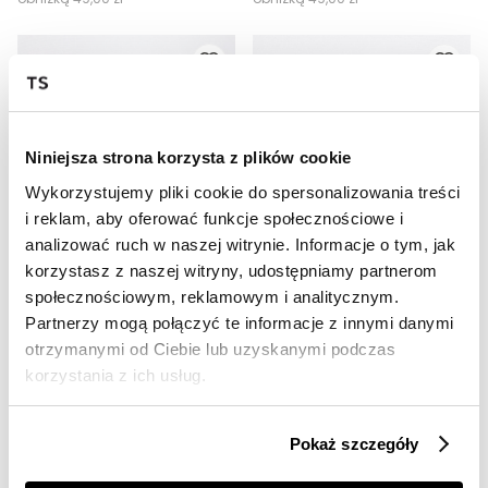
Niniejsza strona korzysta z plików cookie
Wykorzystujemy pliki cookie do spersonalizowania treści
i reklam, aby oferować funkcje społecznościowe i
analizować ruch w naszej witrynie. Informacje o tym, jak
SALE
SALE
korzystasz z naszej witryny, udostępniamy partnerom
społecznościowym, reklamowym i analitycznym.
HOT
HOT
Partnerzy mogą połączyć te informacje z innymi danymi
CZARNO-RÓŻOWY TOP LH TEAM
RÓŻOWY TOP NA RAMIĄCZKACH LH TEAM
otrzymanymi od Ciebie lub uzyskanymi podczas
39,00 zł
39,00 zł
korzystania z ich usług.
Cena regularna
99,00 zł
Cena regularna
99,00 zł
Najniższa cena z 30 dni przed
Najniższa cena z 30 dni przed
obniżką
49,00 zł
obniżką
49,00 zł
Pokaż szczegóły