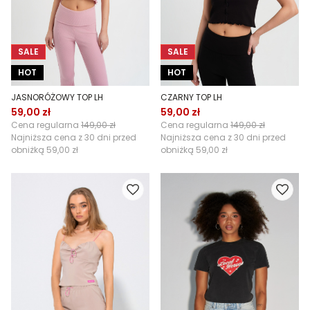
SALE
SALE
HOT
HOT
JASNORÓŻOWY TOP LH
CZARNY TOP LH
59,00 zł
59,00 zł
Cena regularna
149,00 zł
Cena regularna
149,00 zł
Najniższa cena z 30 dni przed
Najniższa cena z 30 dni przed
obniżką
59,00 zł
obniżką
59,00 zł