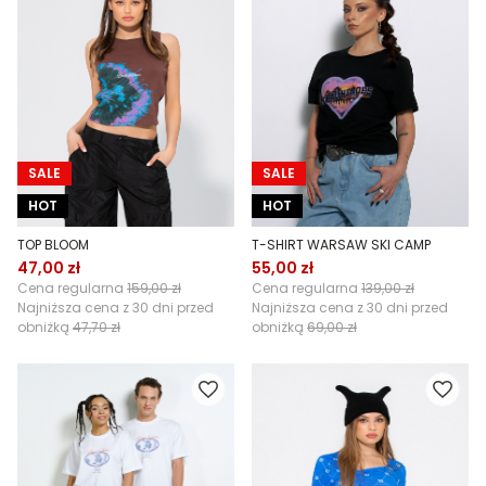
SALE
SALE
HOT
HOT
TOP BLOOM
T-SHIRT WARSAW SKI CAMP
47,00 zł
55,00 zł
Cena regularna
159,00 zł
Cena regularna
139,00 zł
Najniższa cena z 30 dni przed
Najniższa cena z 30 dni przed
obniżką
47,70 zł
obniżką
69,00 zł