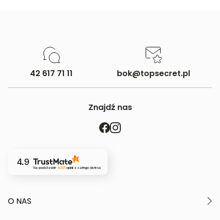
42 617 71 11
bok@topsecret.pl
Znajdź nas
4.9
Na podstawie
4201
opinii
z całego okresu
O NAS
O marce