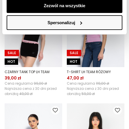
Zezwól na wszystkie
Spersonalizuj
SALE
SALE
HOT
HOT
CZARNY TANK TOP LH TEAM
T-SHIRT LH TEAM RÓŻOWY
39,00 zł
47,00 zł
Cena regularna
99,00 zł
Cena regularna
119,00 zł
Najniższa cena z 30 dni przed
Najniższa cena z 30 dni przed
obniżką
49,00 zł
obniżką
59,00 zł