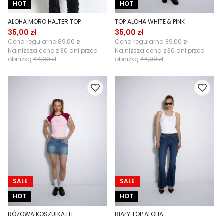
HOT
HOT
ALOHA MORO HALTER TOP
TOP ALOHA WHITE & PINK
35,00 zł
35,00 zł
Cena regularna
89,00 zł
Cena regularna
89,00 zł
Najniższa cena z 30 dni przed
Najniższa cena z 30 dni przed
obniżką
44,00 zł
obniżką
44,00 zł
SALE
SALE
HOT
HOT
RÓŻOWA KOSZULKA LH
BIAŁY TOP ALOHA